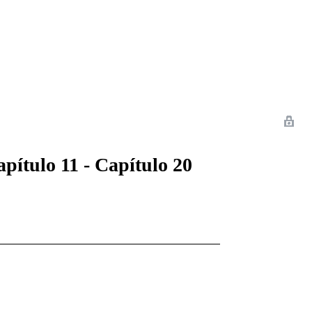
 Romance
Sci-Fi
Guerra
Otros
apítulo 11 - Capítulo 20