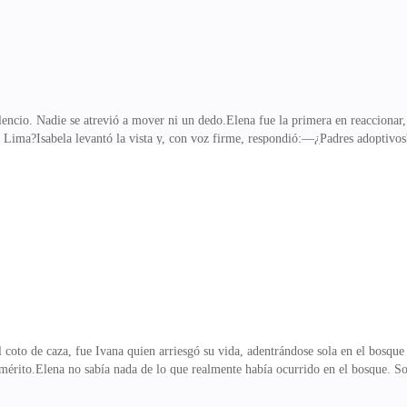
ilencio. Nadie se atrevió a mover ni un dedo.Elena fue la primera en reaccionar
 Lima?Isabela levantó la vista y, con voz firme, respondió:—¿Padres adoptivos?
 Los amigos de Nelson, que siempre se burlaban de Ivana, se quedaron completa
"campesina", como ellos la llamaban, era en realidad la heredera de los Lima?
cíamos en serio. ¡No te lo tomes a mal!—Sí, sí, por favor, no te enfades, entend
ero antes de que pudiera
el coto de caza, fue Ivana quien arriesgó su vida, adentrándose sola en el bosq
 mérito.Elena no sabía nada de lo que realmente había ocurrido en el bosque. So
a asumió que lo habían sacado de un acantilado.—Yo... —balbuceó, intentando j
Cómo iba a ser tan fácil que lo engañaran?Entrecerró los ojos, su voz se tornó s