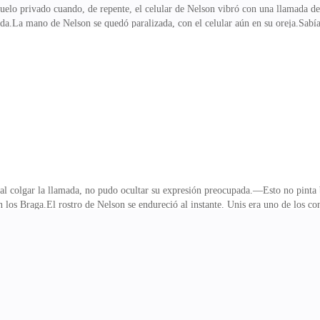
 vuelo privado cuando, de repente, el celular de Nelson vibró con una llamada
ada.La mano de Nelson se quedó paralizada, con el celular aún en su oreja.Sabí
en el aeropuerto en una hora.—Perfecto, señor. ¿A qué ciudad de Elarvia desea v
de Ivana vivían en Elarvia, no tenía idea de a qué ciudad específicamente.Tal 
, se pasó la mano por el cabello y respondió con impaciencia:—Investiga todos l
egó al hospital,
 al colgar la llamada, no pudo ocultar su expresión preocupada.—Esto no pinta 
on los Braga.El rostro de Nelson se endureció al instante. Unis era uno de los 
s dependían de sus acuerdos. Si Unis rompía relaciones, podrían ir directo a la
ero al mismo tiempo, no dejaba de pensar en Ivana. Creyó que todo era un simpl
ás seguro de que Ivana no se fue a Elarvia?—Revisé todos los vuelos, señor. No
n se quedó en