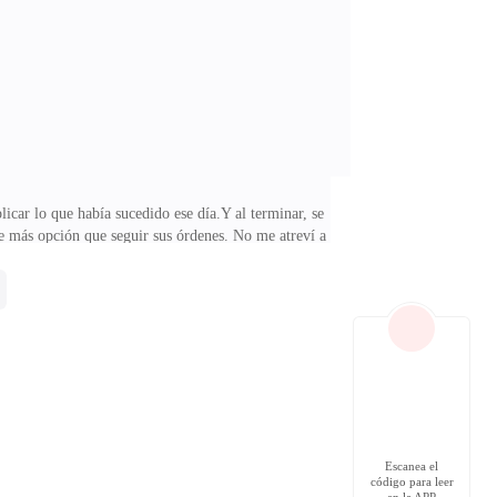
pareció por completo. Aunque estuvo inconsciente,
car lo que había sucedido ese día.Y al terminar, se
ve más opción que seguir sus órdenes. No me atreví a
 en el pecho.Por fin lo entendía…¿Ivana ya había
ás, Nelson se dirigió al hotel donde se hospedaba
otar su presencia, Carlos e Isabela de inmediato
Escanea el
código para leer