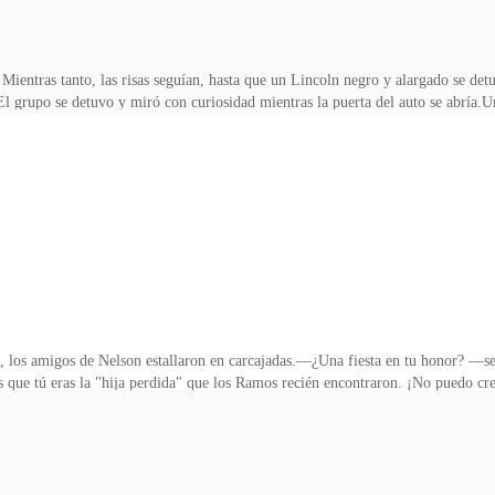
Mientras tanto, las risas seguían, hasta que un Lincoln negro y alargado se det
.El grupo se detuvo y miró con curiosidad mientras la puerta del auto se abría
 mundial! —exclamó alguien—. ¡Ni siquiera ha salido a la pasarela y ya lo vi e
 pudo evitar voltear. Pero cuando vio la cara de la recién llegada, se quedó 
 ahora ahí estaba, bajando del auto como si nada.Ivana no los notó. Estaba hab
a la entrada.Result
te, los amigos de Nelson estallaron en carcajadas.—¿Una fiesta en tu honor? —se
que tú eras la "hija perdida" que los Ramos recién encontraron. ¡No puedo creer
vieras en un sueño!Las risas no paraban. Felipe y Celia estaban tan furiosos q
elia, sin pensarlo, agarró a Ivana del brazo con fuerza.—¡Vete ya!La jaló brusca
e momento...—¿Qué está pasando aquí?Una voz firme cortó el aire.De inmediato,
 sorprendido:—¡Es