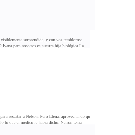
, visiblemente sorprendida, y con voz temblorosa
 Ivana para nosotros es nuestra hija biológica.La
mente paralizados. El pánico se apoderó de ellos al
 Avergonzados, intentaron disculparse de inmediato:—
emos que estás en otro nivel, no nos guardes rencor,
ue para rescatar a Nelson. Pero Elena, aprovechando que
lo lo que el médico le había dicho: Nelson tenía
ustificar su mentira.Pero Nelson no era un hombre
ombría:—Ese día en el bosque... ¿viste alguna bestia