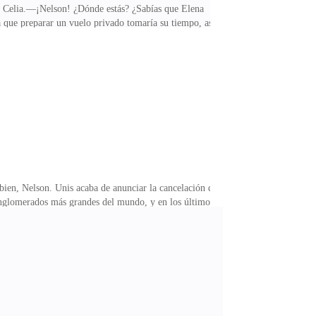
 de Celia.—¡Nelson! ¿Dónde estás? ¿Sabías que Elena
a que preparar un vuelo privado tomaría su tiempo, así
olar?Nelson se quedó en blanco.De repente, se dio
vez ella lo había mencionado en algún momento, pero
os vuelos que salieron hoy hacia Elarvia. Quiero saber
bien, Nelson. Unis acaba de anunciar la cancelación de
conglomerados más grandes del mundo, y en los últimos
 quiebra.Durante los días siguientes, Nelson estuvo a
e enojo, que regresaría pronto, pero los días pasaron
 hay ningún registro con su nombre, excepto por un