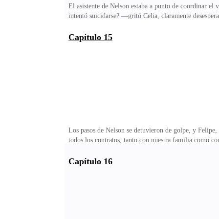
El asistente de Nelson estaba a punto de coordinar el
intentó suicidarse? —gritó Celia, claramente desesper
que le dijo a su asistente:—Prepara el avión, estaré 
cuenta de que, aunque sabía que los padres adoptivos 
Capítulo 15
nunca había prestado atención a esos detalles.Molesto
a qué ciudad fue Ivana.—¡Enseguida!Cuando Nelson ll
Los pasos de Nelson se detuvieron de golpe, y Felipe,
todos los contratos, tanto con nuestra familia como c
años, más de la mitad de los negocios de ambas familia
toda máquina intentando salvar el acuerdo con Unis, p
Capítulo 16
y ella no volvió.Volvió a llamar a su asistente.—¿Est
vuelo privado cuyos pasajeros no están listados.Nelso