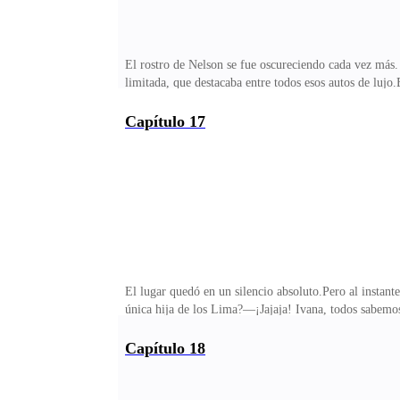
El rostro de Nelson se fue oscureciendo cada vez más. 
limitada, que destacaba entre todos esos autos de lujo
—¡Es un diseño exclusivo, de edición limitada a nivel
Todos se miraron aún más curiosos. Incluso Nelson no
Capítulo 17
sorprendida.Sí, era ella. Desaparecida durante días y
salí del orfanato.—Ajá, ya me cambié. Estoy llegando 
El lugar quedó en un silencio absoluto.Pero al instan
única hija de los Lima?—¡Jajaja! Ivana, todos sabemos 
dieron las pastillas equivocadas? ¡Hablas como si estu
loca! ¡Ni sabes lo que estás diciendo! —gritó Felipe.C
Capítulo 18
punto de intervenir para protegerla.Pero justo en es
y una mujer elegantes se acercaban.Alguien murmuró