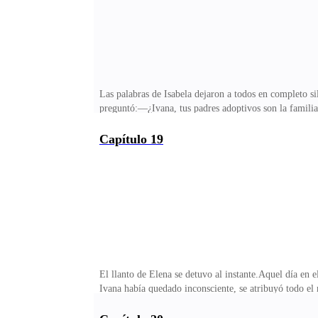
Las palabras de Isabela dejaron a todos en completo s
preguntó:—¿Ivana, tus padres adoptivos son la familia
frase cayó como una bomba, dejando a todos en shock.
darse cuenta de lo que realmente estaba pasando.¿Esa 
Capítulo 19
Ivana, lo que dijimos antes fue una tontería, no lo de
¿bien?Ivana los miró fijamente, frunciendo el ceño, p
El llanto de Elena se detuvo al instante.Aquel día en 
Ivana había quedado inconsciente, se atribuyó todo el
heridas compatibles con una fuerte caída. Así que ell
fácil de engañar. Él dirigía un imperio empresarial. ¿