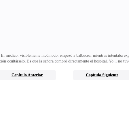
eó:—N-no, no vi nada...La última chispa de calidez en los ojos de Nelson desa
s, cegado por la
 El médico, visiblemente incómodo, empezó a balbucear mientras intentaba expli
ción ocultárselo. Es que la señora compró directamente el hospital. Yo... no tu
prestaba atención.Retrocedió tambaleándose, como si hubiera recibido un golpe
r qué quería irse de su lado de una manera tan definitiva?Sin poder aguantar m
Capítulo Anterior
Capítulo Siguiente
ía en que Ivana y su familia estaban a punto de dejar Lumora, los vio salir.Al n
os detuvo.—Déjenme hab