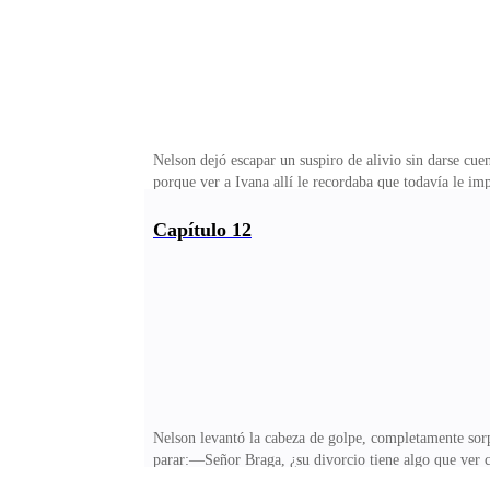
Nelson dejó escapar un suspiro de alivio sin darse cue
porque ver a Ivana allí le recordaba que todavía le i
—dijo el hombre con una cortesía distante—, soy el ab
¿Dónde está Ivana?El abogado sonrió con calma.—La se
Capítulo 12
¿Acaso Ivana estaba enferma?Recordó cómo la había vis
y Celia.Al ver que Ivana no estaba, ambos se alteraro
Nelson levantó la cabeza de golpe, completamente sorp
parar:—Señor Braga, ¿su divorcio tiene algo que ver 
medio del alboroto, los guardaespaldas se apresuraron