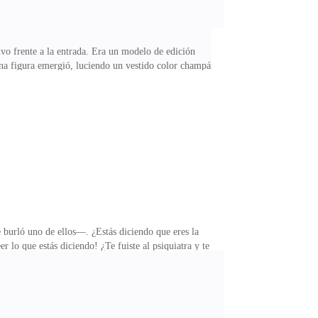
uvo frente a la entrada. Era un modelo de edición
.Una figura emergió, luciendo un vestido color champán.
n línea!—Vaya... ¿será la heredera de la familia Lima?
helado.—¿Ivana? —preguntó Celia, completamente
lando por celular con su madre adoptiva.—Sí, mamá, ya
 burló uno de ellos—. ¿Estás diciendo que eres la
 lo que estás diciendo! ¿Te fuiste al psiquiatra y te
ue sus caras se desfiguraron.—¡Estás completamente
mente. Nelson, al ver la escena, se puso tenso, a
 todos se callaron y miraron hacia arriba. Un hombre