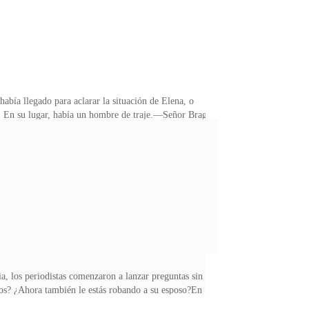
abía llegado para aclarar la situación de Elena, o
do. En su lugar, había un hombre de traje.—Señor Braga
 prensa.El rostro de Nelson se endureció al instante.—
ió el ceño, sintiendo una creciente preocupación.
guntar más, pero justo en ese momento llegaron Felipe
a, los periodistas comenzaron a lanzar preguntas sin
mos? ¿Ahora también le estás robando a su esposo?En
 tanto, Ivana ya había llegado a Elarvia.Apenas salió