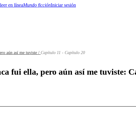
Mundo ficción
Iniciar sesión
ero aún así me tuviste /
Capítulo 11 - Capítulo 20
BTQ+
YA/TEEN
Paranormal
Misterio/Thriller
Oriental
Juegos
Historia
MM
a fui ella, pero aún así me tuviste: C