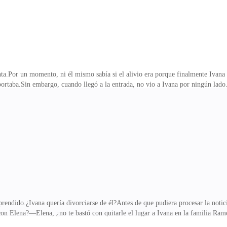
nta.Por un momento, ni él mismo sabía si el alivio era porque finalmente Ivana h
mportaba.Sin embargo, cuando llegó a la entrada, no vio a Ivana por ningún la
ogado de la señorita Ivana y vengo en su representación para la conferencia de
ñorita Ramos no puede estar aquí personalmente.¿No podía estar?Nelson frunc
to tan pálida y distante días atrás. La inquietud se apoderó de él, y quiso pre
n al instante.—¿Q
rendido.¿Ivana quería divorciarse de él?Antes de que pudiera procesar la notici
con Elena?—Elena, ¿no te bastó con quitarle el lugar a Ivana en la familia Ra
 a proteger a Nelson y a su grupo, sacándolos rápidamente del lugar.***Mientras