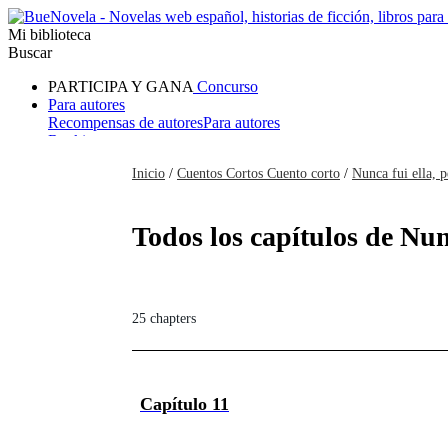
Mi biblioteca
Buscar
PARTICIPA Y GANA
Concurso
Para autores
Recompensas de autores
Para autores
Ranking
Navegar
Inicio
/
Cuentos Cortos Cuento corto
/
Nunca fui ella, p
Novelas
Cuentos Cortos
Todos
Romance
Hombre lobo
Mafia
Sistema
Fantasía
Urbano
LG
Todos los capítulos de Nunc
25 chapters
Capítulo 11