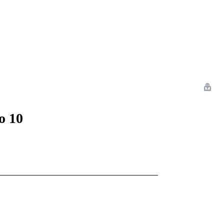
 Romance
Sci-Fi
Guerra
Otros
o 10