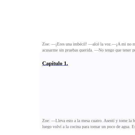
Zoe: —¡Eres una imbécil! —alcé la voz.—¡A mi no me l
acusarme sin pruebas querida. —No tengo que tener pru
que te arde. Ella dejó de sonreir. Esta me las iba a pa
personas. —Una cosa te advierto Ada, no te metas conm
Capítulo 1.
justo que esto me haya pasado. —Zoe —detuve mi anda
Praxton, su hermano.—Esto vamos a solucionarlo —d
Zoe: —Lleva esto a la mesa cuatro. Asentí y tome la b
luego volví a la cocina para tomar un poco de agua. E
Flavia, la dueña—, eso debe a ti. —¿A mi? —alcé una