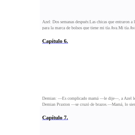
Azel: Dos semanas después:Las chicas que entraron a l
para la marca de bolsos que tiene mi tía Ava.Mi tía Av
ama y pues, los ha podido sacar con mucho esfuerzo. 
hacerse las fotos correspondientes.Debo confesar que
Capítulo 6.
hemos estado ocupados con eso de la publicidad para la
nosotros estamos para complacer en cada una de sus pe
Demian: —Es complicado mamá —le dije—, a Azel le g
Demian Praxton —se cruzó de brazos.—Mamá, lo siento 
pensar que ella podría estar con él y no conmigo. De
competencia Demian, ustedes son hermanos ¿Lo entiend
Capítulo 7.
quede con Azel, no entiendo siquiera porque me molest
de hecho tampoco se acerca a Azel. He llegado a pensa