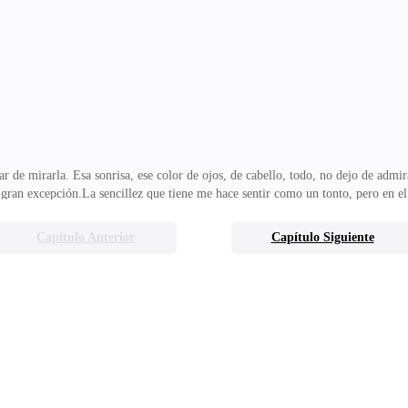
moda y tranquila. Era una sensación tan bonita, una que no había sentido desd
mi misma por ello ¿Por que tengo que pensar
 de mirarla. Esa sonrisa, ese color de ojos, de cabello, todo, no dejo de adm
 gran excepción.La sencillez que tiene me hace sentir como un tonto, pero en 
 nunca hemos compartido a la misma mujer y no es que nos moleste hacerlo, s
pecie de conexión. Demian tuvo sus amantes, yo tuve las mías y con eso estábam
Capítulo Anterior
Capítulo Siguiente
ermano ya lo es.Ella es todo lo que me gusta en una mujer.Jamás fui exigente c
jeres son hermosas. Ahora que