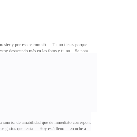
brasier y por eso se rompió. —Tu no tienes porque
toy destacando más en las fotos y tu no... Se nota
o se soltó dejando ver mis pechos delante todas esas
ba tan molesta, sobretodo con ganas de llorar, no es
humillación por hoy. A su lado se posó el otro señor
na sonrisa de amabilidad que de inmediato correspondí,
y los gastos que tenía. —Hoy está lleno —escuche a
demás de hermosa. —Aprecio eso pero, lo hago porque