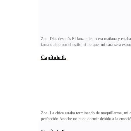
Zoe: Días después:El lanzamiento era mañana y estaba n
fama o algo por el estilo, si no que, mi cara será ex
probar que si puedo hacer las cosas bien y que puedo l
vallas publicitarias, yo no descarte ese hecho.Pero b
Capítulo 8.
personas han trabajado duro por semanas para que est
pensé que el modelar me fuese a gustar tanto, por en
Zoe: La chica estaba terminando de maquillarme, mi ca
perfección.Anoche no pude dormir debido a la emoción 
sucedía nada, aunque lo dudo demasiado.Yo decidí esto
pensar y eran los hermanos Praxton. Anoche en la cen