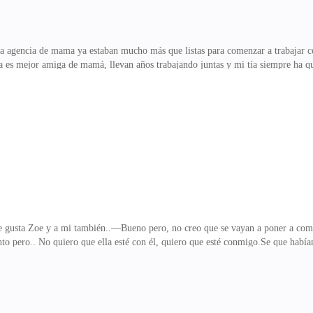
a agencia de mama ya estaban mucho más que listas para comenzar a trabajar co
a es mejor amiga de mamá, llevan años trabajando juntas y mi tía siempre ha qu
Mi tía fue manager de mamá por mucho tiempo hasta que se volvieron socias y
 me siento ansioso por ver a Zoe, desde aquella noche en que se fue en el aut
 marca de mi tía, pensábamos que nos llevaría unos días, pero todo resultó en 
ticiones.Esto es importante pa
usta Zoe y a mi también..—Bueno pero, no creo que se vayan a poner a comp
pero.. No quiero que ella esté con él, quiero que esté conmigo.Se que habíamo
finitivamente esto está mucho más que mal.—No pueden comenzar a pelear entr
es? Hermanos —recalcó la última palabra—, sus papás y yo no los criamos así.
o porque ella no está con él, ella no está al pendiente de nosotros.Llevo días 
r que no le gustamos ninguno de los dos, siento que e