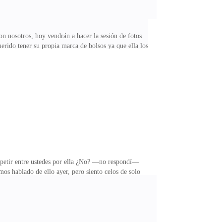
n nosotros, hoy vendrán a hacer la sesión de fotos
erido tener su propia marca de bolsos ya que ella los
 dueñas de la agencia de modelaje.Hoy vendrían a
obús no la hemos visto más. Tanto mi hermano como yo
dos semanas, ya que ella es un poco perfeccionista y
etir entre ustedes por ella ¿No? —no respondí—
s hablado de ello ayer, pero siento celos de solo
e ustedes —dijo con molestia—, esto no es una
Entiendo su molestia, pero no quiero que ella se
queriéndome acercar a Zoe, pero ella no me lo permite,