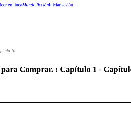
Mundo ficción
Iniciar sesión
pítulo 10
BTQ+
YA/TEEN
Paranormal
Misterio/Thriller
Oriental
Juegos
Historia
MM
 para Comprar. : Capítulo 1 - Capítul