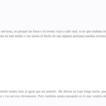
erviosa, no porque las fotos o el evento vaya a salir mal, si no que mañana ser
puesta en este medio y me asusta el hecho de que algunas personas puedan reco
ograr las cosas por mi cuenta, estaba tan metida en eso que me olvide por compl
ueno, ya estoy en este barco y no puedo bajarme de él. Tengo un compromiso y no
e lanzamiento fuese posible.Tengo que afrontar las consecuencias que vendrán 
de me he esforzado m
bello estaba listo al igual que mi atuendo. Me dieron un traje beige ancho, pu
y los nervios obviamente. Pero también estaba pensando en lo que vendría desp
.Yo decidí mostrar mi rostro de nuevo, así que estoy lista para lo que se me v
a que tuvimos todos, tuve la fortuna de conocerlos mucho más a ambos, me di c