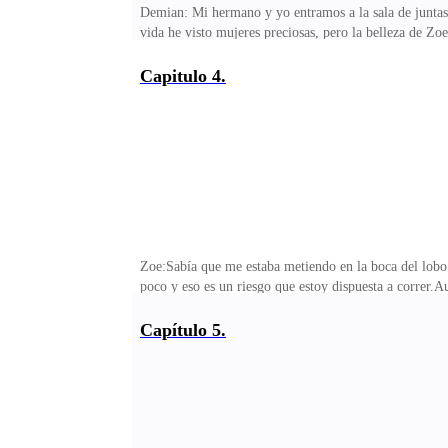
Demian: Mi hermano y yo entramos a la sala de juntas
vida he visto mujeres preciosas, pero la belleza de Zoe
¿Y bien? —pregunte— ¿Leyeron todo?—Si —respondió
respondió mi hermano.Las tres firmaron los contratos.
Capitulo 4.
ofrecerá preparación y algunas cosas más de las que ell
pueden preguntar.. —dije.Las tres negaron, eso daba a
Zoe:Sabía que me estaba metiendo en la boca del lobo 
poco y eso es un riesgo que estoy dispuesta a correr.A
estoy familiarizada con marcas y estética, no es porqu
privilegio, es una de las agencias de modelajes más im
Capítulo 5.
destronando a las demás.Ella es muy famosa por aquí, 
Praxton. Dueños de la agencia de publicidad más grand