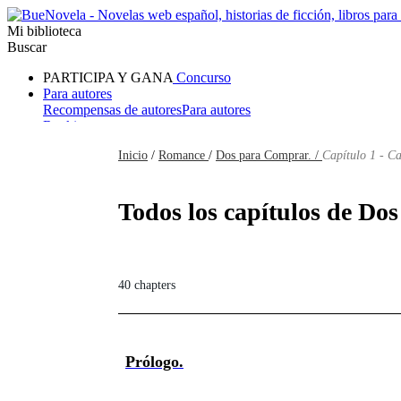
Mi biblioteca
Buscar
PARTICIPA Y GANA
Concurso
Para autores
Recompensas de autores
Para autores
Ranking
Navegar
Inicio
/
Romance
/
Dos para Comprar. /
Capítulo 1 - Ca
Novelas
Cuentos Cortos
Todos
Romance
Hombre lobo
Mafia
Sistema
Fantasía
Urbano
LG
Todos los capítulos de Dos
40 chapters
Prólogo.