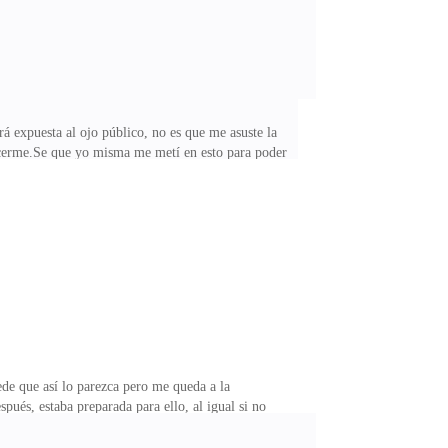
á expuesta al ojo público, no es que me asuste la
nocerme.Se que yo misma me metí en esto para poder
eto lo que implica el que mi rostro se vea en distintas
 quiero fallarle a nadie en este momento, todas estas
después.Yo estoy amando lo que estoy haciendo, jamás
ede que así lo parezca pero me queda a la
ués, estaba preparada para ello, al igual si no
enga encima.Había otra cosa en la que no dejaba de
uenta lo divertidos que son, además de que siempre