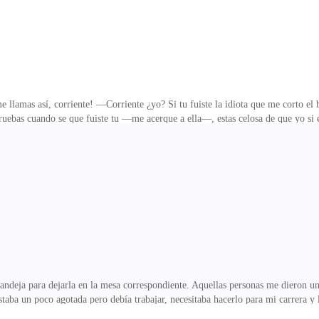
lamas así, corriente! —Corriente ¿yo? Si tu fuiste la idiota que me corto el 
ebas cuando se que fuiste tu —me acerque a ella—, estas celosa de que yo si es
gar. Las fotos estaban saliendo tan bien y a mala hora el brasier que tenía puest
igo, porque vas a salir perdiendo. Tome mis cosas y salí de los camerinos, esta
r al escuchar al señor Praxton—, ¿A donde vas?—A mi casa, ya fue demasiada 
ijo Azel—, pero no puede
andeja para dejarla en la mesa correspondiente. Aquellas personas me dieron u
staba un poco agotada pero debía trabajar, necesitaba hacerlo para mi carrera 
 ceja— Lo dudo. —Claro que si, eres demasiado dulce, eres amable, atenta, a