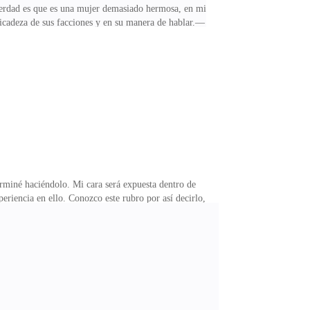
 verdad es que es una mujer demasiado hermosa, en mi
delicadeza de sus facciones y en su manera de hablar.—
demos firmar?—Si claro, pueden firmar si gustan —
uedaba preparase un poco más, la agencia de mama les
ones de fotos entre otras cosas.—Si tienen alguna duda,
erminé haciéndolo. Mi cara será expuesta dentro de
eriencia en ello. Conozco este rubro por así decirlo,
jar en la agencia de Gina Praxton es un total
 muy lejos, tan lejos que abrió su propia agencia
rimonio. Se casó con dos hombres, los hermanos