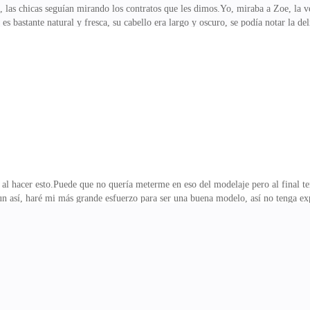
, las chicas seguían mirando los contratos que les dimos.Yo, miraba a Zoe, la
 es bastante natural y fresca, su cabello era largo y oscuro, se podía notar la 
 una de ellas—, para mí todo está bien...—Yo igual.—Y yo —dijo Zoe—, ¿po
 Era oficial, ellas formarán parte de nuestra agencia por dos años.Ahora les q
a estará al pendiente, luego vendrán a la agencia a hacer sus publicidades, sesi
 entender que no ten
al hacer esto.Puede que no quería meterme en eso del modelaje pero al final t
un así, haré mi más grande esfuerzo para ser una buena modelo, así no tenga exp
e sea una chica con dinero, si no por mi pasado.Cosa que detesto recordar.Traba
portantes del país, ella comenzó siendo una simple chica sin experiencia y llegó
en partes del país y fuera de él.También es conocida por su controversial mat
e del país, recuerdo que ella s