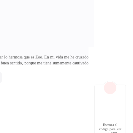
e hace mucho tiempo.De mi mente no salían los ojos de
irar lo hermosa que es Zoe. En mi vida me he cruzado
el buen sentido, porque me tiene sumamente cautivado.
implemente nunca hemos encontrado a la mujer que
os bien. Pero ahora que estaba Zoe presente, quiero
on el tema de las mujeres, de hecho ni siquiera tengo
Escanea el
código para leer