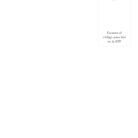
Escanea el
código para leer
en la APP
Leer más
Leer más
Leer más
Leer más
Leer más
Leer más
Leer más
Redes Sociales