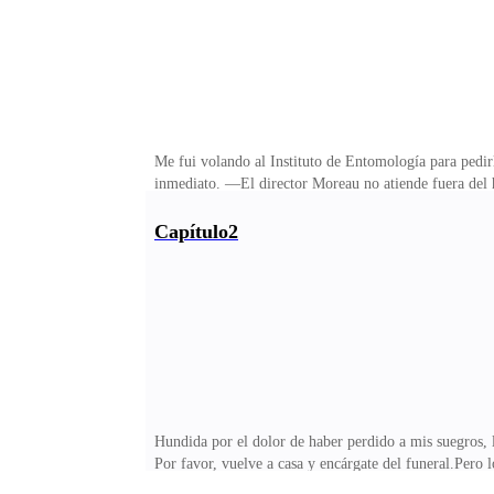
Me fui volando al Instituto de Entomología para pedir
inmediato. —El director Moreau no atiende fuera del ho
gana.Mi esposo, Alain Moreau, estaba sentado en su o
¿Y ahora qué pasó? —preguntó Alain, con voz ronca, 
Capítulo2
insistí, jadeando. —¿Y eso qué me importa? —inquirió
bobadas.Ni tuve tiempo de ponerme furiosa, solo grit
Hundida por el dolor de haber perdido a mis suegros, 
Por favor, vuelve a casa y encárgate del funeral.Pero
La muerte es lo más normal del mundo. ¡Igual ya esta