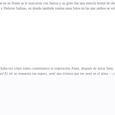
 en su frente se le marcaron con fuerza y su grito fue una mezcla brutal de do
 y Dolores Salinas, en donde también venían unas fotos en las que ambos se ve
dos… Ya no quedaba rastro de lo que eran. Alain no podía creer lo que estaba 
 que Margot te pagó para que inventaras todo esto! ¡Ustedes me quieren volver 
mar. Seguía aferrado a sus cuentos… pero yo ya estaba lista para explotar su 
 plantada!—No… no puede ser… —
chaba era cómo todos conteníamos la respiración.Alain, después de mirar bien, 
!Al oír su respuesta tan segura, sentí una tristeza que me pesó en el alma.—¡A
an mal. ¡Es normal que no los reconozcas a primera vista!—Tu mamá todavía tie
de su cumpleaños.Alain, con la mirada perdida, volvió a revisar.Los dedos.El cu
pos.—¡Papá! ¡Mamá! ¿Por qué me dejan así como así?Lloraba sin parar, estaba ro
ue ya estaba curtida