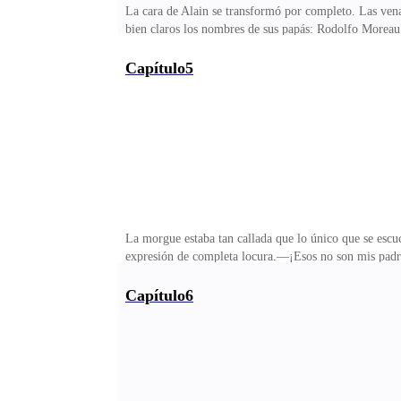
La cara de Alain se transformó por completo. Las venas
bien claros los nombres de sus papás: Rodolfo Moreau
hinchados, sus caras deformadas, con los labios mora
mis padres! ¡Mis padres jamás se verían así! ¡Seguro
Capítulo5
uno guarda cuando ya no tiene más lágrimas que derra
el mismo día que fui a pedirte ayuda y me dejaste
La morgue estaba tan callada que lo único que se escu
expresión de completa locura.—¡Esos no son mis padres
picados muchísimo por las avispas, por eso quedaron t
Y tu papá lleva en el cuello la plaquita de esmeralda 
Capítulo6
piso de rodillas y empezó a llorar encima de los cuer
abajo de golpe y no sabía cómo seguir.La enfermera, q