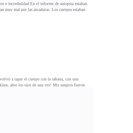
lor e incredulidad.En el informe de autopsia estaban
ían muy mal por las picaduras. Los cuerpos estaban
viendo.—¡Esto no puede estar pasando! ¡Esos no son
completamente loco!Lo miré con esa indiferencia que
burbuja.—¡Tus padres están muertos, Alain! ¡Murieron
volvió a tapar el cuerpo con la sábana, con una
lain, abre los ojos de una vez! Mis suegros fueron
ne en el dedo el anillo de oro que tú mismo le diste.
ello.El anillo.La esmeralda.Todo encajaba.Se fue al
to por dentro. Toda su familia se le había venido