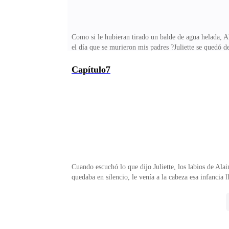
Como si le hubieran tirado un balde de agua helada, Al
el día que se murieron mis padres ?Juliette se quedó d
sus padres en la imagen, se largó a llorar como nunca 
día solo fui a caminar un rato por la montaña. ¡Qué c
Capítulo7
tiraste el nido de avispas?Al darse cuenta de que hab
cuando Juliette le pidió que la ayudara a declarar.—Al
Cuando escuchó lo que dijo Juliette, los labios de Al
quedaba en silencio, le venía a la cabeza esa infancia 
instituto, esa misma gente venía a pedirle favores, a 
Volver a ser el hazmerreír de todos.Los recuerdos de s
puedo entender lo que estás sintiendo. El dolor por t
estilo?Una sonrisa retorcida se le dibujó en la cara, t