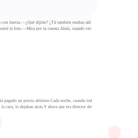
os con fuerza.—¿Qué dijiste? ¿Tú también estabas ahí
 mostré la foto.—Mira por tu cuenta.Alain, cuando vio a
ellos… ¡era Juliette!Ella se apuró a inventar algo:—Ese
le preguntó después la dejó muda.—¿Dijiste que tú
rer. Fue un accidente, nada más…Alain se acordó de
abía pagado un precio altísimo.Cada noche, cuando todo
 la cara, lo dejaban atrás.Y ahora que era director del
zón.No podía imaginar lo que sería caer desde ahí.
itubeo, se le acercó con voz suave:—Alain, solo yo
azo es más fuerte que compartir un secreto de este