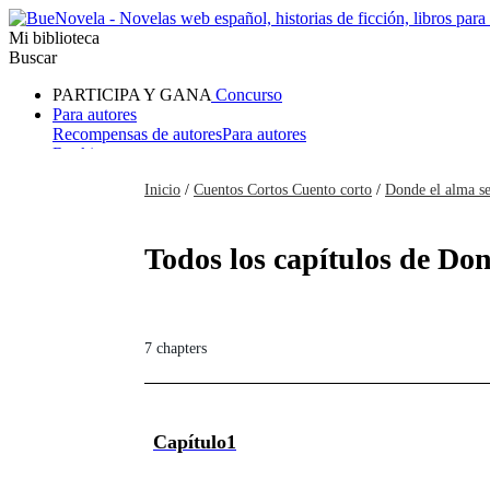
Mi biblioteca
Buscar
PARTICIPA Y GANA
Concurso
Para autores
Recompensas de autores
Para autores
Ranking
Navegar
Inicio
/
Cuentos Cortos Cuento corto
/
Donde el alma s
Novelas
Cuentos Cortos
Todos
Romance
Hombre lobo
Mafia
Sistema
Fantasía
Urbano
LG
Todos los capítulos de Don
7 chapters
Capítulo1