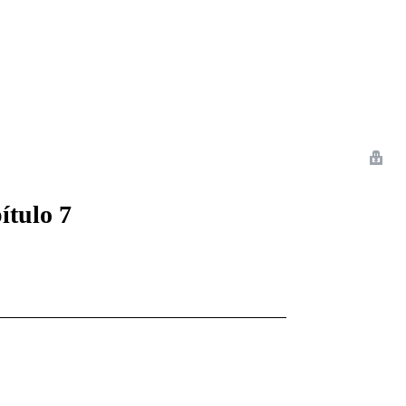
 Romance
Sci-Fi
Guerra
Otros
ítulo 7