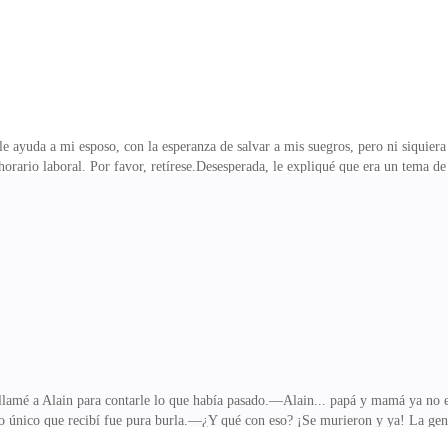
le ayuda a mi esposo, con la esperanza de salvar a mis suegros, pero ni siquie
rario laboral. Por favor, retírese.Desesperada, le expliqué que era un tema de
ficina con las piernas cruzadas, tomándose un café como si nada.—¡Alain! ¡Ve
alzando la vista—. ¿No sabes que a esta hora no atiendo ningún tema personal
 con tono de burla—. ¡Llévalos al hospital!—Además, en un rato tengo que ir a
é:—¿¡En serio!? ¿¡Con todo
llamé a Alain para contarle lo que había pasado.—Alain... papá y mamá ya no e
 lo único que recibí fue pura burla.—¿Y qué con eso? ¡Se murieron y ya! La gent
ban viejos!Apenas iba a decirle que eran específicamente sus padres los que 