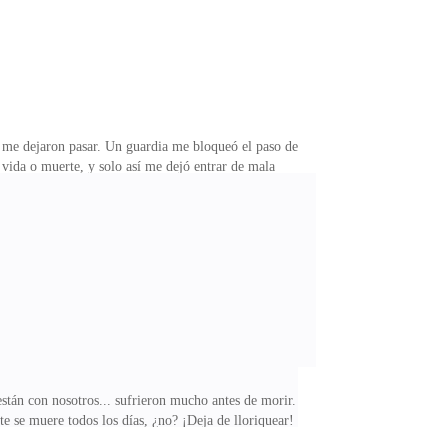
ra me dejaron pasar. Un guardia me bloqueó el paso de
 vida o muerte, y solo así me dejó entrar de mala
n conmigo, rápido! ¡Mis padres se están muriendo!—
?—¡Los picó una avispa reina, están muy graves! —
 ver a los padres de Juli. No tengo tiempo para tus
stán con nosotros... sufrieron mucho antes de morir.
e se muere todos los días, ¿no? ¡Deja de lloriquear!
habían muerto, cuando me cortó de golpe:—¿Y me