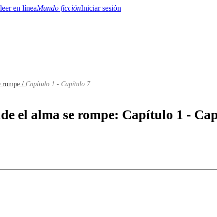
Mundo ficción
Iniciar sesión
e rompe /
Capítulo 1 - Capítulo 7
BTQ+
YA/TEEN
Paranormal
Misterio/Thriller
Oriental
Juegos
Historia
MM
de el alma se rompe: Capítulo 1 - Cap