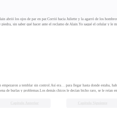
ain abrió los ojos de par en par.Corrió hacia Juliette y la agarró de los hombr
e piedra, sin saber qué hacer ante el reclamo de Alain.Yo saqué el celular y le
antes.Pero lo que más lo dejó tieso fue la silueta negra que aparecía detrás de 
oincidencia que tus padres justo subieran la misma montaña!Pero lo que Alain 
ía cavado su propia tumba, Juliette empezó a trabarse:—S-sí… pero fue sin que
ain,
ain empezaron a temblar sin control.Así era… para llegar hasta donde estaba, h
llena de burlas y problemas.Los demás chicos le decían bicho raro, se le reían en
hablarle con una cortesía que le daba asco…Todo eso alimentaba su torcido cora
u niñez lo envolvieron como una nube negra.Juliette, que se dio cuenta de su t
Capítulo Anterior
Capítulo Siguiente
us papás… eso con el tiempo se calma.—Yo voy a estar a tu lado siempre. ¿Qué l
an macab