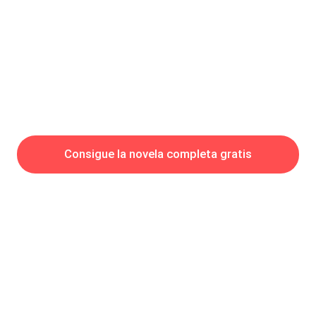
desmayarme, pensé que algo andaba mal. Pero al despertar, vi
el rostro preocupado de Gabriel frente a mí y ya no
Consigue la novela completa gratis
Hot Genres
Romance
Recursos