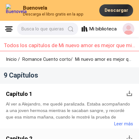
Buenovela
Descargar
Descarga el libro gratis en la app
Mi biblioteca
Busca lo que quieras
Todos los capítulos de Mi nuevo amor es mejor que mi ex: Capítulo 1 - Capítulo 9
Inicio /
Romance Cuento corto/
Mi nuevo amor es mejor que mi ex /
9 Capítulos
Capítulo 1
Al ver a Alejandro, me quedé paralizada. Estaba acompañando
a una joven hermosa mientras le sacaban sangre, y recordé
que esa misma mañana, cuando le mostré la prueba de
embarazo y le pedí que me acompañara al hospital, sus ojos no
Leer más
pudieron ocultar el disgusto y la irritación.—María, ¿acaso no
sabes que el lugar que más detesto son los hospitales? —me
Capítulo 2