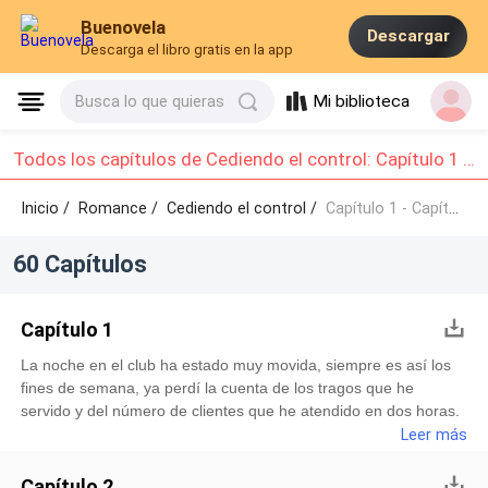
Buenovela
Descargar
Descarga el libro gratis en la app
Mi biblioteca
Busca lo que quieras
Todos los capítulos de Cediendo el control: Capítulo 1 - Capítulo 10
Inicio /
Romance
/
Cediendo el control /
Capítulo 1 - Capítulo 10
60 Capítulos
Capítulo 1
La noche en el club ha estado muy movida, siempre es así los
fines de semana, ya perdí la cuenta de los tragos que he
servido y del número de clientes que he atendido en dos horas.
Desde que llegué, no he parado ni un momento. Al menos he
Leer más
recibido buenas propinas, a este ritmo, conseguiré el dinero que
necesito para rentar un apartamento decente y dejar de dormir
Capítulo 2