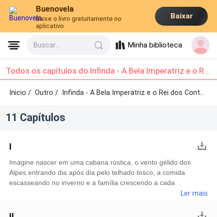
Buenovela
Baixar
Baixe o livro gratuitamente no
aplicativo
Minha biblioteca
Buscar...
Todos os capítulos do Infinda - A Bela Imperatriz e o Rei dos Contos de Fadas: Capítulo 1 - Capítulo 10
Inicio /
Outro
/
Infinda - A Bela Imperatriz e o Rei dos Contos de Fadas /
11 Capítulos
I
Imagine nascer em uma cabana rústica, o vento gélido dos
Alpes entrando dia após dia pelo telhado tosco, a comida
escasseando no inverno e a família crescendo a cada
ano.Imagine ainda, que seu corpo é coberto de pelos. Sedosas
Ler mais
cerdas de mais de cinco centímetros em um tom caramelo
escuro cobrem quase todo o seu corpo, exceto as palmas das
II