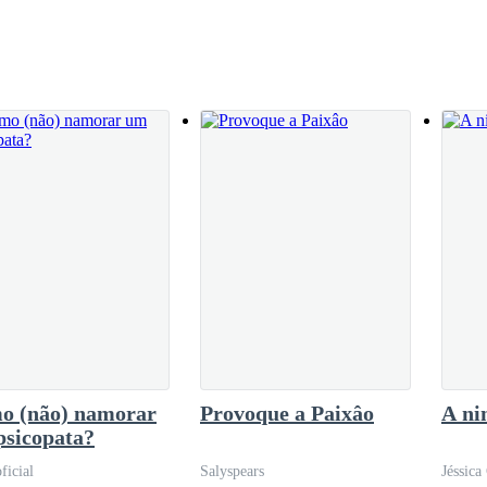
porque temos longas viagens pela frente e tomara que seja sem qualquer luta! CAVALEIR
sforma em petrificados e dançantes por um instante. O pé na água se en
pela mente que não posso tornar uma espada magnífica em preces de v
ficante seria fazer o diabo desapossar suas tentações terrenas e voltar
me até o fim dos tempos, sem você eu pereço como um cadáver.
 Ilha vários cavalos brancos correndo na água à beira do mar e naquel
túmulos estão dentro da catedral. [...] Algumas vezes eu pareço ter l
 forma linda até eu ouvir uma lenda: “há muito tempo, após eles terem 
ia e de repente a neve surgiu com uma flor vermelha sangrenta que se 
o (não) namorar
Provoque a Paixâo
A ni
psicopata?
icial
Salyspears
Jéssica