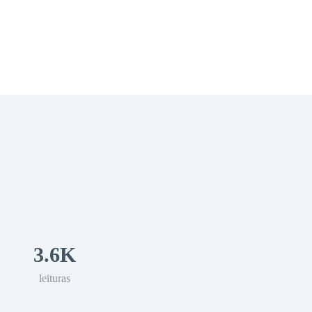
 Romance
Sci-Fi
Guerra
Otros
3.6K
leituras