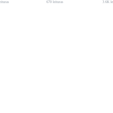
eituras
670 leituras
3.6K le