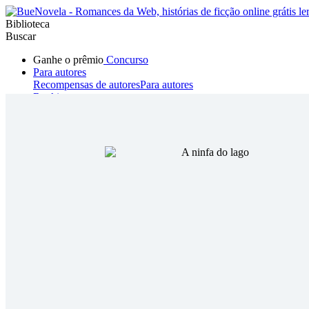
Biblioteca
Buscar
Ganhe o prêmio
Concurso
Para autores
Recompensas de autores
Para autores
Ranking
Navegar
Novelas
Contos Curtos
Todos
Romance
Hombre lobo
Mafia
Sistema
Fantasía
Urbano
LG