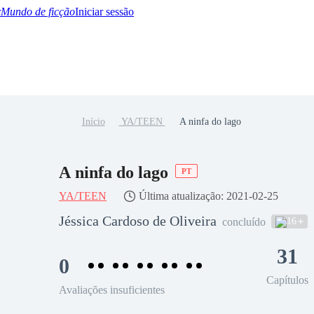
Mundo de ficção
Iniciar sessão
Início
YA/TEEN
A ninfa do lago
BTQ+
YA/TEEN
Paranormal
Misterio/Thriller
Oriental
Juegos
Historia
MM
A ninfa do lago
PT
YA/TEEN
Última atualização: 2021-02-25
Jéssica Cardoso de Oliveira
16
concluído
31
0
Capítulos
Avaliações insuficientes