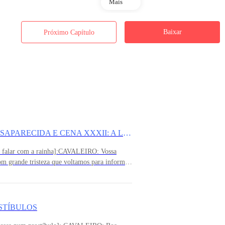
Mais
Baixar
Próximo Capítulo
CENA XXXI: A PRINCESA ESTÁ DESAPARECIDA E CENA XXXII: A LENDA
elo falar com a rainha]:CAVALEIRO: Vossa
om grande tristeza que voltamos para informar
mos a princesa.RAINHA: Bem, ela nunca mais
ão em prantos e confusas do que podemos fazer
a Vermelha, mas não encontramos nada.
iros, nos prostíbulos, nas igrejas, nas
STÍBULOS
 mas até agora nada.RAINHA: Agradeço seus