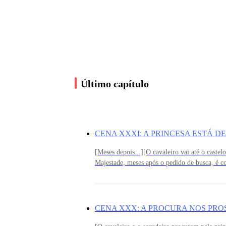
TROVADOR
CAVALEIRO
Último capítulo
ESCUDEIRO
PADRE
[Meses depois...][O cavaleiro vai até o cast
Majestade, meses após o pedido de busca, é c
à sua família que infelizmente não encontra
SACERDOTE
voltou para o castelo, agora nossas almas est
por ela.CAVALEIRO: Enfim, fomos à Florest
Nenhum vestígio. Procuramos também nos moste
CENA XXX: A PROCURA NOS PRO
humildes casas do vilarejo, nas redondezas,
VOZ DESCONHECIDA