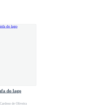
terra sozinho na beira da praia e a neblina trazida
iolência, nem em instrumento de guerra, que fazem
 ao inferno nevoento. Veja, por favor, minha face
e dia soube que herdaria um deles para viver por
oucuras que parecem bênçãos: Lembram do passado e só
sido utilizados como instrumentos de guerra e terem
esparramou por cima de seus corpos como símbolo de
nfa do lago
 Cardoso de Oliveira