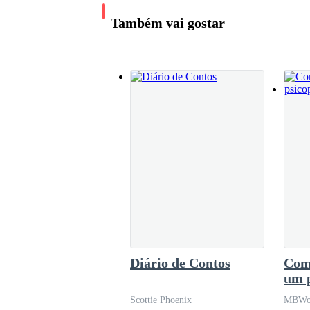
chamas gera o estopim da guerra! ESCUDEIRO: Bem, creio eu que nosso trabalho foi leve,
Também vai gostar
O vento soprado passando por nós quase nos tran
com o vento sussurra um som sereno. Passa-me 
inocentes sangrarem. É então que nada mais grati
lacrimejando e pelo sufoco lhe peço: abençoe-
Uma vez quando eu era pequenina vi em torno da
mim no palácio. Meus pais são falecidos, seus 
revejo cavalos selvagens correndo nas águas de
caído pela visão quase cega, pereceram na are
paixão e fúria”.
Diário de Contos
Com
um 
Scottie Phoenix
MBWof