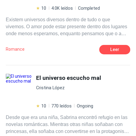
10
4.0K leídos
Completed
Existem universos diversos dentro de tudo o que
vivemos. O amor pode estar presente dentro dos lugares
onde menos esperamos, enquanto pensamos que o amor
esta presente em apenas um lugar de forma padronizada,
ele pode ocorrer de uma maneira completamente
Romance
Leer
inusitada. Os sonhos podem ser reais, então tenha muito
cuidado com o que sonha já que a realidade pode não
ser tão boa como tudo o que foi imaginado. No sonho
somos livres, a vida real pode nos prender. O Marcos e a
El universo escucho mal
Samanta tem muito o que aprender e dependendo da
Cristina López
forma que acreditarem eles irão escolher se deverão
sofrer ou não. Será que você também possui um amor em
algum universo paralello?
10
770 leídos
Ongoing
Desde que era una niña, Sabrina encontró refugio en las
novelas románticas. Mientras otras niñas soñaban con
princesas, ella soñaba con convertirse en la protagonista