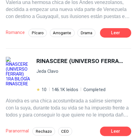
Valeria una hermosa chica de los Andes venezolanos,
devastadora enfermedad pone a prueba su vínculo,
decidida a empezar una nueva vida parte de Venezuela
revelando secretos y enfrentando a la pareja con sus
con destino a Guayaquil, sus ilusiones están puestas en
peores miedos.
tener una mejor vida pues el futuro en su país no es nada
prometedor. Empezó a trabajar en el Hotel Guayaquil
Romance
Leer
Pícaro
Arrogante
Drama
Resort, donde conoce a Lucca Rocco, un millonario
Rebelde
Contemporánea
Tragedia
argentino, mujeriego y arrogante que también se ve
seducido por la belleza de Valeria...sin embargo la vida
Primer Amor
Reencuentro de Amantes
nunca es como te la imaginas...
RINASCERE (UNIVERSO FERRARI) 1RA BILOGÍA RINASCERE
Embarazo
Jeda Clavo
10
146.1K leídos
Completed
Alondra es una chica acostumbrada a salirse siempre
con la suya, durante toda su vida se ha impuesto frente a
todos y para conseguir lo que quiere no le importa dañar
a quien se atraviese en su camino, hasta que sus padres
descubren lo último que hizo y decididos a corregirla, le
Paranormal
Leer
Rechazo
CEO
quitan cualquier tipo de ayuda, lo que significa para