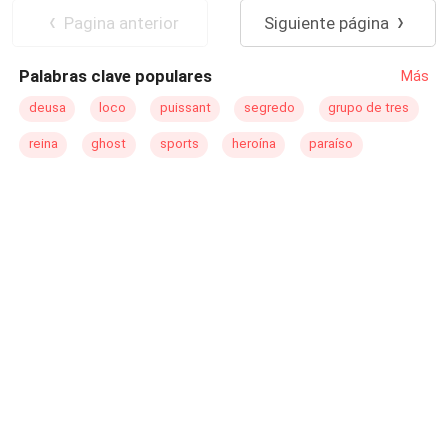
sucedido, así inicia su camino tras su huella ¿Estará vivo
Perdón
Venganza
Pagina anterior
Siguiente página
Felipe? De estar vivo ¿Por qué huyó de su familia?
Palabras clave populares
Más
deusa
loco
puissant
segredo
grupo de tres
reina
ghost
sports
heroína
paraíso