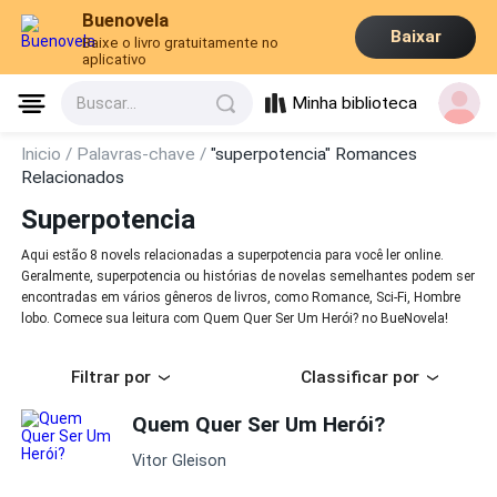
Buenovela
Baixar
Baixe o livro gratuitamente no
aplicativo
Minha biblioteca
Buscar...
Inicio /
Palavras-chave /
"superpotencia" Romances
Relacionados
Superpotencia
Aqui estão 8 novels relacionadas a superpotencia para você ler online.
Geralmente, superpotencia ou histórias de novelas semelhantes podem ser
encontradas em vários gêneros de livros, como Romance, Sci-Fi, Hombre
lobo. Comece sua leitura com Quem Quer Ser Um Herói? no BueNovela!
Filtrar por
Classificar por
Quem Quer Ser Um Herói?
Vitor Gleison