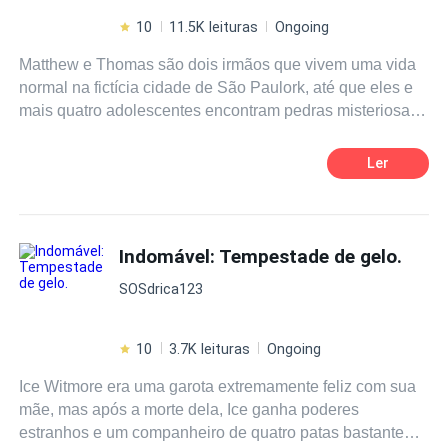
10
11.5K leituras
Ongoing
Matthew e Thomas são dois irmãos que vivem uma vida
normal na fictícia cidade de São Paulork, até que eles e
mais quatro adolescentes encontram pedras misteriosas
que se agarram ao seus corpos e lhes dão super-poderes
que os tornam seres muito poderosos. Com habilidades
Ler
inimagináveis, eles e seus novos amigos, são
convocados pela guardiã das Pedras Supremas, que
lhes conta que o real motivo para possuírem as pedras é
que um terrível vilão ameaça o nosso mundo e toda a
Indomável: Tempestade de gelo.
existência humana, e eles são os únicos que podem
SOSdrica123
deter-lo, pois são dignos de usar as pedras. Para derrotar
esse vilão, Matthew, Thomas, Lindsay, Kaylee, Renan e
Victoria terão que aprender o verdadeiro valor de uma
10
3.7K leituras
Ongoing
amizade, e treinar para lutarem juntos em uma guerra
Ice Witmore era uma garota extremamente feliz com sua
caótica e perigosa contra inimigos de outro mundo, para
mãe, mas após a morte dela, Ice ganha poderes
protegerem as pessoas que amam, a humanidade, e uns
estranhos e um companheiro de quatro patas bastante
aos outros.