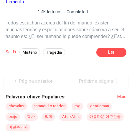
a pesar del terrible dolor, el quiere seguir adelante. Pero
cuando se entera qué algo peor se avecina, no le queda
1.4K leituras
Completed
más que olvidarse de pasar por su duelo y enfrentar lo
Todos escuchan acerca del fin del mundo, existen
que viene. Libro en proceso, parte de trilogía “Laberinto
muchas teorías y especulaciones sobre cómo va a ser, el
Estelar”
asunto es: ¿El ser humano lo puede comprender? ¿Está
capacitado para asimilar lo que viene? Jawara Malenfant,
ingeniero aeroespacial innovador, crea una nueva forma
Sci-Fi
Ler
Misterio
Tragedia
de que muchas más personas puedan conocer el espacio
Apocalipsis
Inteligente
exterior, pero no se imagina que va a necesitar de esa
creación suya para sobrevivir, tampoco se imaginará que
Independiente
sin importar cuanto nos esforcemos por detener una
Página anterior
Próxima página
destrucción, sin importar cuantos avances tenga la
ciencia y la tecnología, ningún ser humano está
Palavras-chave Populares
Mais
preparado para lo que vendrá. Historia completa, parte de
trilogía “Laberinto Estelar”
chevalier
thranduil x reader
rpg
gentleman
beijo
학사
악마
Ator/Atriz
아름다운 여주인공
비관주의자