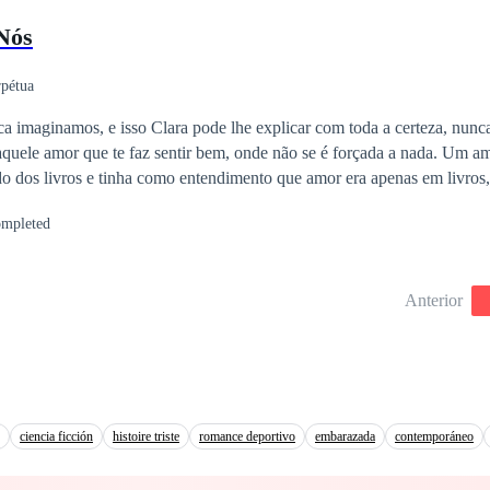
Nós
rpétua
a imaginamos, e isso Clara pode lhe explicar com toda a certeza, nunc
quele amor que te faz sentir bem, onde não se é forçada a nada. Um am
 dos livros e tinha como entendimento que amor era apenas em livros,
amor conjugal. Isso até ele chegar, o rapaz dos seus sonhos, e lhe most
mpleted
mitir, e sempre lutando contra o amor até por que nunc pensou que viveria
ra de amor, risadas e intrigas. Que fez Clara se entregar ao amor.
Anterior
ciencia ficción
histoire triste
romance deportivo
embarazada
contemporáneo