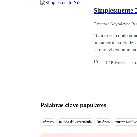
Simplesmente 
Escritora Kayrolayne Pe
O amor está onde nunc
um amor de verdade, a
sempre viveu no mundo
nenhuma referência de 
10
4.4K leídos
Co
possível, basta de per
ele na pele. Uma mistu
Palabras clave populares
cômico
mundo del espectáculo
histórico
muerte familiar