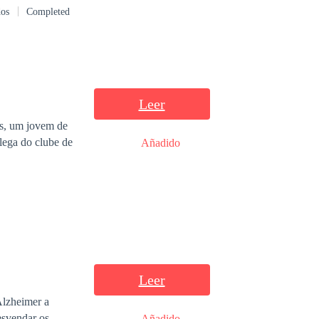
dos
Completed
 de su hermano.
Leer
es, um jovem de
olega do clube de
Añadido
Leer
Alzheimer a
esvendar os
Añadido