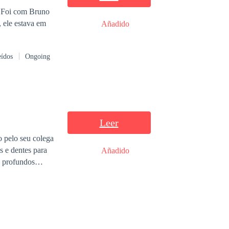
, ele estava em
Añadido
eídos
Ongoing
Leer
s e dentes para
Añadido
s profundos
 juntos. Mas ele
u coração que