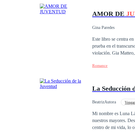
AMOR DE
J
Gina Paredes
Este libro se centra e
prueba en el transcurso del año lectivo. Ellos deberán de supe
violación. Gia Matteo, tiene su primera experiencia traumática, al perder su virginidad mientras la violan y el
superar este trauma, no es fácil para ella. Durante su recupe
Romance
quiénes son sus amigos y quiénes no. Por el otro lado, están las 
por medio de engaños, logran deb
ellos, deben de superar
La Seducción 
BeatrizAutora
Venga
Contemporánea
Mi nombre es Luna Lánchez y él se llama S
nuestros mayores. Desde que 
centro de mi vida, lo o
y dulces, y me dijo: —Esta es mi novi