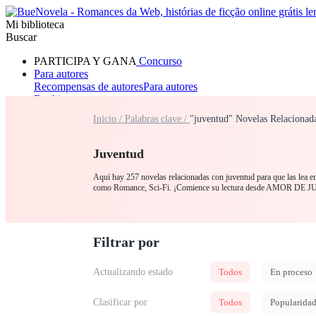
Mi biblioteca
Buscar
PARTICIPA Y GANA
Concurso
Para autores
Recompensas de autores
Para autores
Ranking
Navegar
Inicio /
Palabras clave /
"juventud" Novelas Relacionad
Novelas
Cuentos Cortos
Todos
Romance
Lobisomem
Máfia
Sistema
Fantasia
Urbano
LGB
Juventud
Aquí hay 257 novelas relacionadas con juventud para que las lea en
como Romance, Sci-Fi. ¡Comience su lectura desde AMOR DE
Filtrar por
Actualizando estado
Todos
En proceso
Clasificar por
Todos
Popularida