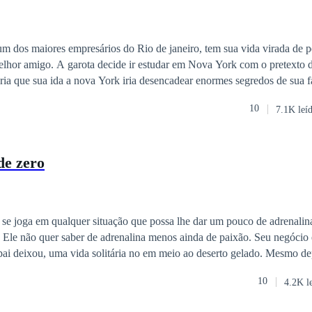
um dos maiores empresários do Rio de janeiro, tem sua vida virada de p
elhor amigo. A garota decide ir estudar em Nova York com o pretexto 
ria que sua ida a nova York iria desencadear enormes segredos de sua f
escondidos.
10
7.1K leí
de zero
 se joga em qualquer situação que possa lhe dar um pouco de adrenalina
 Ele não quer saber de adrenalina menos ainda de paixão. Seu negócio 
 pai deixou, uma vida solitária no em meio ao deserto gelado. Mesmo de
alha era resistir a mulher que veio como uma promessa devastadora.
10
4.2K l