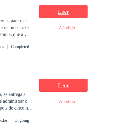
Leer
ernas para o ar
de recomeçar. O
Añadido
amília, que a
dos
Completed
Leer
, se entrega a
é administrar o
Añadido
pois de cinco no
eídos
Ongoing