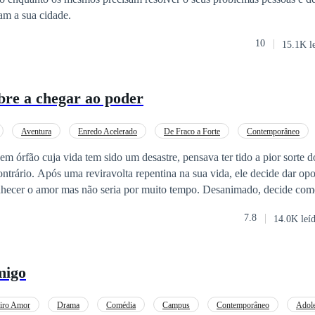
am a sua cidade.
10
15.1K l
e a chegar ao poder
Aventura
Enredo Acelerado
De Fraco a Forte
Contemporâneo
em órfão cuja vida tem sido um desastre, pensava ter tido a pior sorte
le decide dar oportunidades a
or mas não seria por muito tempo. Desanimado, decide começar uma nova
o obriga-o a enfrentar tudo de novo e sem imaginar que o pior ainda est
7.8
14.0K leí
migo
iro Amor
Drama
Comédia
Campus
Contemporâneo
Adole