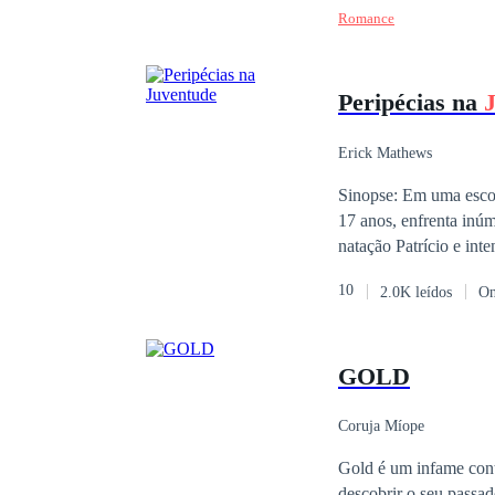
Romance
otra vez: —Luna, siem
Martín, a quien pensé que
me cuida, me mima... Le digo
Peripécias na
picardía: —Cariño, da
Erick Mathews
Sinopse: Em uma escol
17 anos, enfrenta inúm
natação Patrício e int
10
2.0K leídos
On
GOLD
Coruja Míope
Gold é um infame con
descobrir o seu passa