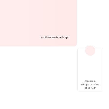
Lee libros gratis en la app
Escanea el
código para leer
en la APP