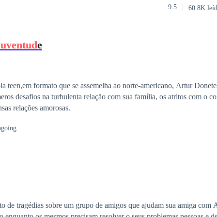
9.5
60.8K leí
pre has estado soltera y Flora es muy insegura. Entonces, me enamoré
 no le importaba el amor, inesperadamente comenzó a perseguirme. Él me complace,
: —Martín, ¿puedes alejarte de mí? Hace mucho calor. Él me abrazó y sonrió con
Juventud
e
me otro beso.
a teen,em formato que se assemelha ao norte-americano, Artur Donet
eros desafios na turbulenta relação com sua família, os atritos com o c
ensas relações amorosas.
going
to de tragédias sobre um grupo de amigos que ajudam sua amiga com 
do enquanto os mesmos precisam resolver o seus problemas pessoas e d