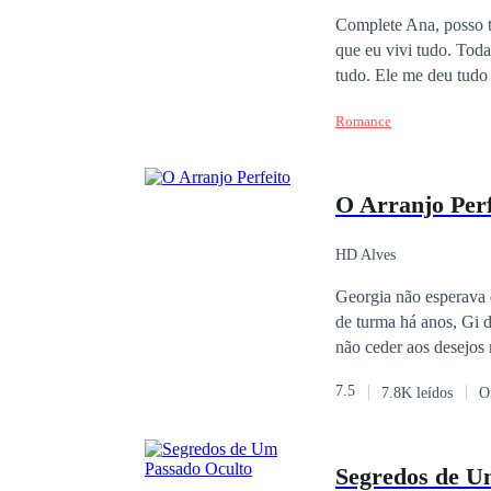
Complete Ana, posso te beijar? Por que você quer me beijar? Não sei. Bruno
que eu vivi tudo. Toda
tudo. Ele me deu tudo
Romance
O Arranjo Perf
HD Alves
Georgia não esperava que o arranjo
de turma há anos, Gi d
não ceder aos desejos
sentimentos sobre Edw
7.5
7.8K leídos
O
tem namorada. É proibido. Ou não? Ed não estava preparado para o que Georgia lhe fazia
do que sua namorada c
bate descompassado a cada vez q
Segredos de U
uma ditará o futuro qu