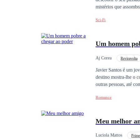
mistérios que assombr
Sci-Fi
Um homem pobr
Aj Corea
Reviravolta
Bilionário Instantâneo
Javier Santos é um jov
destino mostra-lhe o contrário. Após uma reviravolta repentina na sua vida, e
outras pessoas, até conhecer o am
vida, mas o seu passad
Romance
Meu melhor a
Luciola Mattos
Prime