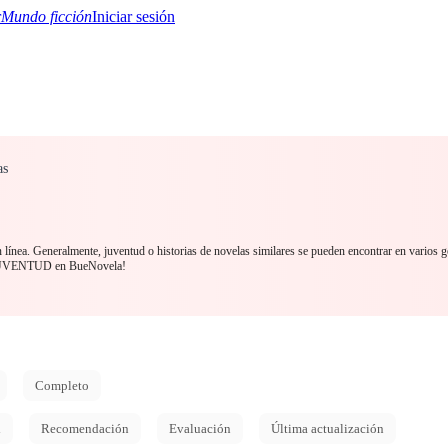
Mundo ficción
Iniciar sesión
as
TQ+
YA/TEEN
Paranormal
Mistério/Thriller
Oriental
Jogos
História
MM R
 línea. Generalmente, juventud o historias de novelas similares se pueden encontrar en varios g
 JUVENTUD en BueNovela!
Completo
d
Recomendación
Evaluación
Última actualización