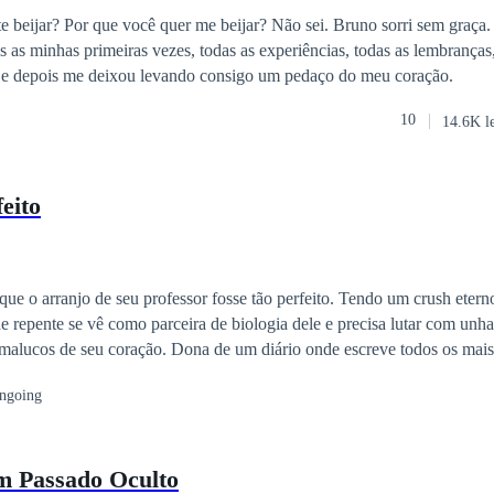
 sorri sem graça. Foi com Bruno
s as minhas primeiras vezes, todas as experiências, todas as lembranças
 e depois me deixou levando consigo um pedaço do meu coração.
10
14.6K l
eito
 de seu professor fosse tão perfeito. Tendo um crush eterno pelo seu colega
e repente se vê como parceira de biologia dele e precisa lutar com unha
 malucos de seu coração. Dona de um diário onde escreve todos os mai
ard, ela sonha todos os dias com um futuro mágico que os dois viverão
ngoing
 sentir. Muito mais
onseguia. Mas entre a responsabilidade de ser um namorado fiel e o se
ue Georgia aparece, o que ele deve fazer? As respostas são muitas, e apenas
m Passado Oculto
e Georgia planejou para os dois.