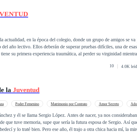
UVENTUD
n la actualidad, en la época del colegio, donde un grupo de amigos se va
rar pruebas difíciles, una de esas pruebas es la
ración después de ese suceso horrible, se da cuenta
10
4.0K leí
intrigas de un grupo de desconocidas, quienes,
ilitar la relación de amistad que ellos tienen. Finalmente, habla de cómo todos
 pruebas difíciles y hasta cierto grado, imposibles de vencer.
de la
Juventud
nza
Poder Femenino
Matrimonio por Contrato
Amor Secreto
Ado
Ritmo Rápido
ergio López. Antes de nacer, ya nos consideraban como pareja por
tuve memoria, supe que sería la futura esposa de Sergio. Así que lo considería el
bedecí y lo traté bien. Pero ese año, él trajo a otra chica hacia mí, la m
a. Deberéis llevaros bien. Solo pude aceptarlo. Luego, Sergio me dijo