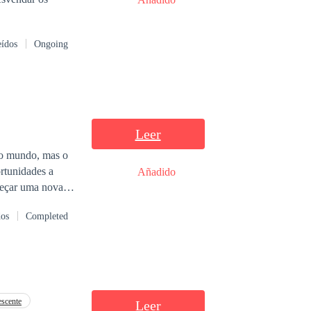
eídos
Ongoing
Leer
 do mundo, mas o
Añadido
á para vir.
dos
Completed
scente
Leer