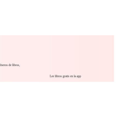
omance
Sci-Fi
Guerra
Outro
éneros de libros,
Lee libros gratis en la app