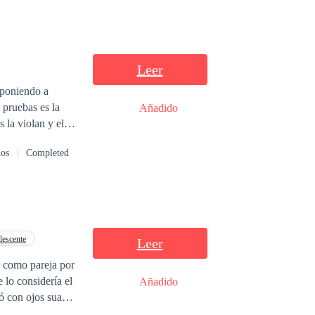
Leer
 poniendo a
Añadido
dos
Completed
lescente
Leer
Añadido
iró con ojos suaves