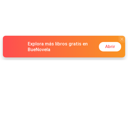
début d'une passion capable de tout changer.
Explora más libros gratis en
Abrir
BueNovela
Hot Genres
Romance
Recursos
Hombre lobo
Palabras clave
Redes Sociales
Mafia