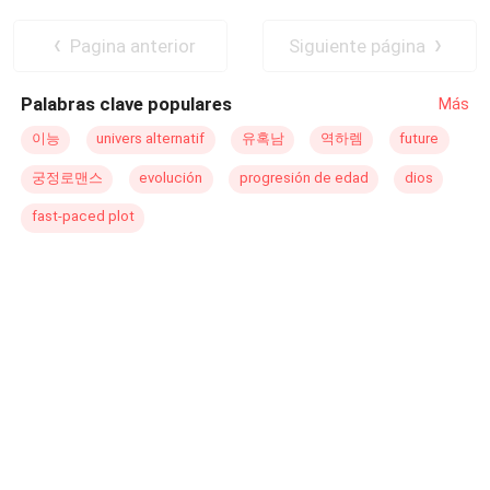
de rencontrer un homme énigmatique, envoûtant et
Secrétaire
Aventure d'une nuit
dangereux, capable d'éveiller en elle des désirs et des
Femme enceinte qui fuit
Pagina anterior
Siguiente página
peurs d'une égale intensité. Lorenzo Bianchi est le
puissant CEO de Valmont & Co., un homme habitué à
Palabras clave populares
Más
tout contrôler autour de lui : les affaires, les gens et son
propre destin. Sous la pression de sa famille, entouré
이능
univers alternatif
유혹남
역하렘
future
d'intrigues et au bord d'un mariage arrangé, il voit sa vie
궁정로맨스
evolución
progresión de edad
dios
basculer après une rencontre bouleversante avec une
inconnue qui disparaît avant qu'il ne découvre son
fast-paced plot
identité. Lorsque le destin place Diana et Lorenzo face à
face dans le milieu corporate, l'étincelle est inévitable.
Entre secrets, fierté, tensions et une attraction impossible
à ignorer, tous deux se retrouvent pris au piège d'un jeu
dangereux, où chaque choix pourrait leur coûter bien plus
que leur cœur. Lady Dy : La Dame Mystérieuse est une
romance intense sur la reconstruction, le pouvoir, le désir
et l'identité. Au cœur du glamour de Florence et des
coulisses d'une grande entreprise, Diana et Lorenzo
devront affronter leurs propres démons pour découvrir si
ce qu'ils ont vécu n'était qu'une nuit interdite — ou le