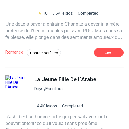
10
7.5K leídos
Completed
Une dette à payer a entraîné Charlotte à devenir la mère
porteuse de l'héritier du plus puissant PDG. Mais dans sa
faiblesse, elle plonge dans des sentiments amoureux qu'il
lui a interdits. James Brown la demande en mariage pour
se débarrasser du mariage forcé que son père veut lui
Romance
Leer
Contemporâneo
imposer. Le PDG ne s'attendait pas à ce que Charlotte,
Enredo Acelerado
Herdeiro/Herdeira
avec sa douceur et sa beauté, le captive, ce qui l'a amené
à faire d'elle son esclave sexuelle, mais elle a commis
Babá
Noiva Substituta
Aventura
l'erreur de tomber follement amoureuse de lui, car ce
La Jeune Fille De I`Arabe
CEO
Diferença de Idade
Gravidez
sentiment lui a apporté beaucoup de tourments et de
DaysyEscritora
douleurs avec le bébé au milieu.
4.4K leídos
Completed
Rashid est un homme riche qui pensait avoir tout et
pouvait obtenir ce qu'il voulait sans problème.