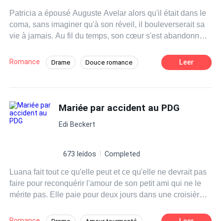
Patricia a épousé Auguste Avelar alors qu'il était dans le
coma, sans imaginer qu'à son réveil, il bouleverserait sa
vie à jamais. Au fil du temps, son cœur s'est abandonné à
cet homme puissant et énigmatique, mais le passé n'a
pas l'intention de les laisser en paix. Estela, son ex, est
Romance
Leer
Drame
Douce romance
déterminée à le reconquérir et fera tout pour les séparer.
Amour pur
PDG
Milliardaire
Patricia et Auguste devront se battre pour découvrir si leur
mariage a un avenir ou s'il est condamné depuis le début.
Mari dans le coma
Grossesse
Mariée par accident au PDG
Mariage de convenance
Edi Beckert
673 leídos
Completed
Luana fait tout ce qu'elle peut et ce qu'elle ne devrait pas
faire pour reconquérir l'amour de son petit ami qui ne le
mérite pas. Elle paie pour deux jours dans une croisière
de luxe, mais en se réveillant le matin, elle est effrayée de
réaliser qu'elle s'est trompée de chambre et de petit ami.
Romance
Leer