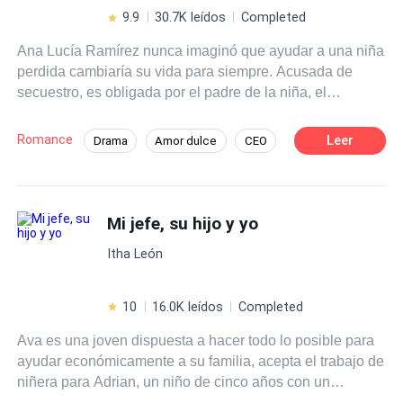
convirtiendo sus vidas en un caos emocional, donde
9.9
30.7K leídos
Completed
Ethan –quien se niega a volver a confiar en las mujeres–
Ana Lucía Ramírez nunca imaginó que ayudar a una niña
tendrá que luchar contra sus propios sentimientos y
perdida cambiaría su vida para siempre. Acusada de
Jazmín, deberá evitar a toda costa dejarse llevar por lo
secuestro, es obligada por el padre de la niña, el
que siente por su nuevo jefe.
implacable CEO Maximiliano Santillana, a cuidar de ella
como castigo. Lo que comienza como un castigo se
Romance
Leer
Drama
Amor dulce
CEO
transforma en un torbellino de emociones, secretos
Niñera
Hija de Magnate
familiares y traiciones. En una mansión donde no
pertenece, rodeada de miradas que juzgan y de un
De Odio al Amor
Malentendido
hombre que no cree en el amor, Ana Lucía deberá decidir
Mi jefe, su hijo y yo
Bebé Adorable
Pasión
si lucha por su dignidad… o se deja atrapar por un
Itha León
corazón que empieza a latir por ella.
10
16.0K leídos
Completed
Ava es una joven dispuesta a hacer todo lo posible para
ayudar económicamente a su familia, acepta el trabajo de
niñera para Adrian, un niño de cinco años con un
comportamiento rebelde que ha sido expulsado de varias