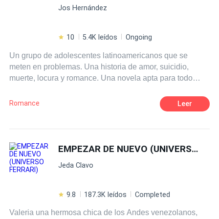
Jos Hernández
de su hijo. Quién hubiera pensado que detrás de todo,
uno por uno se reveló la verdad y los llevó a una ola de
problemas complicados.
10
5.4K leídos
Ongoing
Un grupo de adolescentes latinoamericanos que se
meten en problemas. Una historia de amor, suicidio,
muerte, locura y romance. Una novela apta para todo
público.
Romance
Leer
EMPEZAR DE NUEVO (UNIVERSO FERRARI)
Jeda Clavo
9.8
187.3K leídos
Completed
Valeria una hermosa chica de los Andes venezolanos,