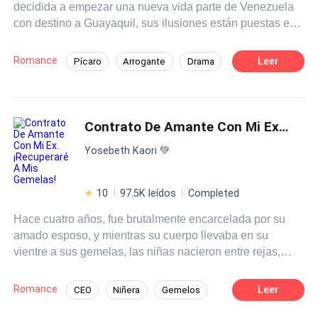
decidida a empezar una nueva vida parte de Venezuela
con destino a Guayaquil, sus ilusiones están puestas en
tener una mejor vida pues el futuro en su país no es nada
prometedor. Empezó a trabajar en el Hotel Guayaquil
Romance
Leer
Pícaro
Arrogante
Drama
Resort, donde conoce a Lucca Rocco, un millonario
Rebelde
Contemporánea
Tragedia
argentino, mujeriego y arrogante que también se ve
seducido por la belleza de Valeria...sin embargo la vida
Primer Amor
Reencuentro de Amantes
nunca es como te la imaginas...
Contrato De Amante Con Mi Ex. ¡Recuperaré A Mis Gemelas!
Embarazo
Yosebeth Kaori 💚
10
97.5K leídos
Completed
Hace cuatro años, fue brutalmente encarcelada por su
amado esposo, y mientras su cuerpo llevaba en su
vientre a sus gemelas, las niñas nacieron entre rejas,
solo para ser arrancadas de sus brazos al instante.
Cuatro años después, al recuperar su libertad, se
Romance
Leer
CEO
Niñera
Gemelos
enfrenta a una realidad desgarradora: ¡Su millonaria
Amor Prohibido
Arrepentimiento
familia, ha caído en la ruina! Como si esto no fuera