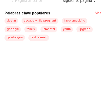
Pagina anterior
Siguiente página
pasión y el peligro se entrelazan a cada instante.
Palabras clave populares
Más
destin
escape while pregnant
face smacking
goodgirl
family
lamentar
youth
upgrade
gay-for-you
fast learner