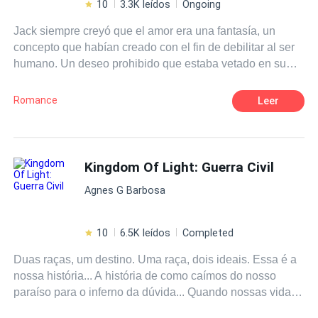
10
3.3K leídos
Ongoing
Jack siempre creyó que el amor era una fantasía, un
concepto que habían creado con el fin de debilitar al ser
humano. Un deseo prohibido que estaba vetado en su
vida. El amor, cariño y la tentación siempre habían sido
temas que habían evitado. Experiencias y sentimientos
Romance
Leer
que se había obligado a no sentir por toda su vida hasta
que la mujer prohibida se cruzó en su camino, robándole
el aliento y la paciencia con cada mínimo movimiento que
hacía a su alrededor.
Kingdom Of Light: Guerra Civil
Agnes G Barbosa
10
6.5K leídos
Completed
Duas raças, um destino. Uma raça, dois ideais. Essa é a
nossa história... A história de como caímos do nosso
paraíso para o inferno da dúvida... Quando nossas vidas
tornaram-se o destino que os deuses previram... A