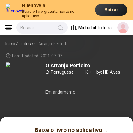
Buenovela
Baixar
Baixe o livro gratuitamente no
aplicativo
Minha biblioteca
Buscar...
Inicio /
Todos
/
O Arranjo Perfeito
Last Updated: 2021-07-07
O Arranjo Perfeito
Portuguese
·
16+
·
by: HD Alves
Em andamento
Baixe o livro no aplicativo