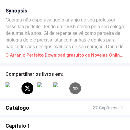
Synopsis
Georgia não esperava que o arranjo de seu professor
fosse tão perfeito. Tendo um crush eterno pelo seu colega
de turma há anos, Gi de repente se vê como parceira de
biologia dele e precisa lutar com unhas e dentes para
não ceder aos desejos malucos de seu coração. Dona de
um diário onde escreve todos os mais profundos
O Arranjo Perfeito Download gratuito de Novelas Online em PDF
sentimentos sobre Edward, ela sonha todos os dias com
um futuro mágico que os dois viverão juntos. Mas ele tem
namorada. É proibido. Ou não? Ed não estava preparado
Compartilhar os livros em:
para o que Georgia lhe fazia sentir. Muito mais do que
sua namorada conseguia. Mas entre a responsabilidade
de ser um namorado fiel e o seu coração que bate
descompassado a cada vez que Georgia aparece, o que
ele deve fazer? As respostas são muitas, e apenas uma
Catálogo
27 Capítulos
ditará o futuro que Georgia planejou para os dois.
Capítulo 1