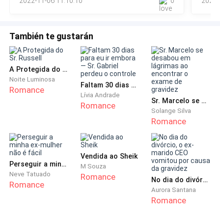
2022-11-06 11:10:10
0
2022-
— Georgia, o que você está fazendo aí em cima? —
chamou minha mãe novamente, me fazendo lembrar
da vida.
También te gustarán
Abri a porta do quarto e desci as escadas que dava
para a sala de estar. Nossa casa era mais ou menos
A Protegida do Sr. Russell
Noite Luminosa
grande. Tinha cinco quartos, mais a sala de estar,
Faltam 30 dias para eu ir embora — Sr. Gabriel perdeu o controle
Romance
cozinha e sala de jantar. A decoração da festa de
Lívia Andrade
Sr. Marcelo se desabou em lágrimas ao encontrar o exame de gravidez
Romance
aniversário da minha irmã ainda estava em algumas
Solange Silva
paredes.
Romance
Eu era quase a filha mais nova, dos quatro filhos que a
minha mãe e o meu pai tinham. Minha irmã caçula era
Vendida ao Sheik
Perseguir a minha ex-mulher não é fácil
M Souza
a Emilly, que tinha treze anos. Depois, eu. Depois meu
Neve Tatuado
Romance
No dia do divórcio, o ex-marido CEO vomitou por causa da gravidez
irmão Matheus, que tinha dezenove anos e fazia
Romance
Aurora Santana
faculdade de medicina, e meu último irmão, Josh, de
Romance
vinte e um anos, que cursava direito, e já estava quase