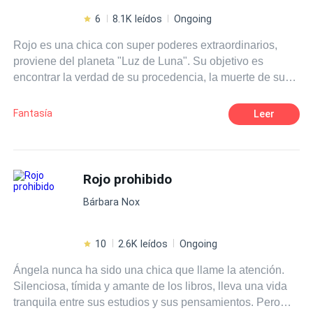
6
8.1K leídos
Ongoing
Rojo es una chica con super poderes extraordinarios,
proviene del planeta "Luz de Luna". Su objetivo es
encontrar la verdad de su procedencia, la muerte de sus
padres y luchar por las personas que quiere. Se
enfrentara con su enemiga Critonita, que la secuestra
Fantasía
Leer
para develar el acertijo de la piedra rosa, sin saber que
son hermanas. Rojo sabe cual es el acertijo, que a la vez
le concede un deseo y un poder, pero debe volver antes
que inicie la guerra de nuevo.
Rojo prohibido
Bárbara Nox
10
2.6K leídos
Ongoing
Ángela nunca ha sido una chica que llame la atención.
Silenciosa, tímida y amante de los libros, lleva una vida
tranquila entre sus estudios y sus pensamientos. Pero