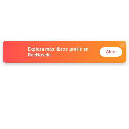
el amor puede convertirse en su arma más letal.
Explora más libros gratis en
Abrir
BueNovela
Hot Genres
Romance
Recursos
Hombre lobo
Palabras clave
Redes Sociales