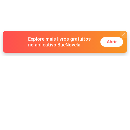
Explore mais livros gratuitos
Abrir
no aplicativo BueNovela
Hot Genres
Romance
Recursos
Lobisomem
Palavras-chave
Redes sociais
Máfia
Pesquisas importantes