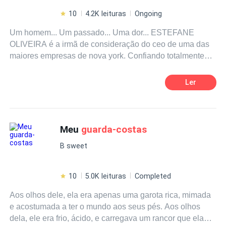
10
4.2K leituras
Ongoing
Um homem... Um passado... Uma dor... ESTEFANE
OLIVEIRA é a irmã de consideração do ceo de uma das
maiores empresas de nova york. Confiando totalmente
em sua irmã de consideração, entrega para ela um
projeto, onde se ela falhar... será a ruína da empresa. Ela
Ler
sairá em uma viajem com o melhor guarda costas da
empresa: james willian. Estefane só não esperava amar
seu guarda costas e descobrir segredos sobre ele. Quem
realmente é james willian?
Meu
guarda-costas
B sweet
10
5.0K leituras
Completed
Aos olhos dele, ela era apenas uma garota rica, mimada
e acostumada a ter o mundo aos seus pés. Aos olhos
dela, ele era frio, ácido, e carregava um rancor que ela