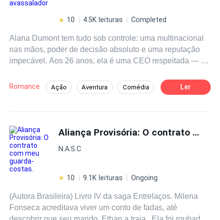
10
4.5K leituras
Completed
Alana Dumont tem tudo sob controle: uma multinacional
nas mãos, poder de decisão absoluto e uma reputação
impecável. Aos 26 anos, ela é uma CEO respeitada — e
temida. Mas tudo muda quando Leonardo entra em cena.
Ele é seu novo assistente: nerd, discreto e
Romance
Ler
Ação
Aventura
Comédia
aparentemente inofensivo. Só que por trás das roupas
Agente
Primeiro Amor
largas e do cabelo bagunçado, existe um homem que vai
virar o mundo dela do avesso. Um descuido basta para
que Alana perceba que manter a distância profissional
Aliança Provisória: O contrato com meu
será mais difícil do que imaginava. Como se não
N.A.S.C
bastasse o caos interno, seu pai superprotetor contrata
Théo, um
guarda-costas
charmoso e intimidador,
decidido a manter Alana a salvo, inclusive do próprio
10
9.1K leituras
Ongoing
Leonardo. Alana vai descobrir que nem todo controle é
(Autora Brasileira) Livro IV da saga Entrelaços. Milena
possível... e que às vezes, perder o controle é
Fonseca acreditava viver um conto de fadas, até
exatamente o que a gente precisa.
descobrir que seu marido, Ethan a traia.. Ela foi roubada,