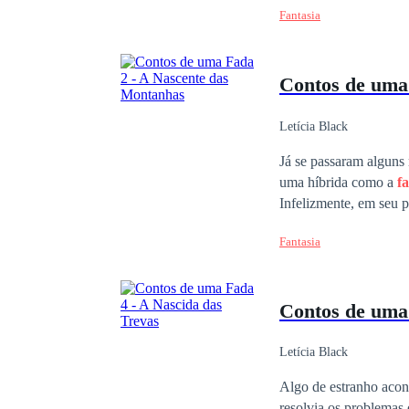
Fantasia
com a ajuda de seus n
viva; e isso não será 
antes terá de mudar 
Contos de um
em formato físico e f
editora Novo Século e
Fada
: A Princesa Gue
Letícia Black
Já se passaram alguns
uma híbrida como a
f
Infelizmente, em seu 
suas visões, Guilherm
Fantasia
desapareceu e ela est
volta par
Nascente das Montanha
Contos de um
remenda-se que vá di
Letícia Black
Algo de estranho acon
resolvia os problemas 