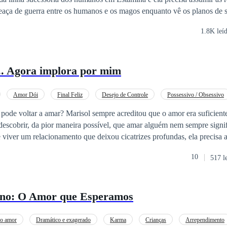
ça de guerra entre os humanos e os magos enquanto vê os planos de s
1.8K leí
.. Agora implora por mim
Amor Dói
Final Feliz
Desejo de Controle
Possessivo / Obsessivo
ce e otimista
Primeiro Amor
Amor à Primeira Vista
Reviravolta
 acreditou que o amor era suficiente para sustentar
descobrir, da pior maneira possível, que amar alguém nem sempre signi
ntre dores, recomeços e encontros inesperados, Marisol
10
517 l
amar: ⚡ O amor que machuca. 🔥 O amor que consome. 🌹 E
 Estilhaços de Amor é uma história sobre dependência
e a coragem de recomeçar quando o coração acredita que já não conseg
ono: O Amor que Esperamos
ro amor
Dramático e exagerado
Karma
Crianças
Arrependimento