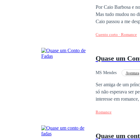
Por Caio Barbosa e nos
Mas tudo mudou no dia
Caio passou a me desprez
em pedaços, assinei o
Cuento corto · Romance
longe deles. Mas por 
Quase um Con
MS Mendes
Aventura
Triângulo Amoroso
Ser amiga de um príncipe deveria ser o sonho qualquer garota. O glamour, as festas, as pessoas importantes. Eu
só não esperava ser p
interesse em romance,
cumprir um protocolo, 
Romance
trono. E eu, sendo Jil
inesperado do que iss
bad boy, lindo e muito
Quase um con