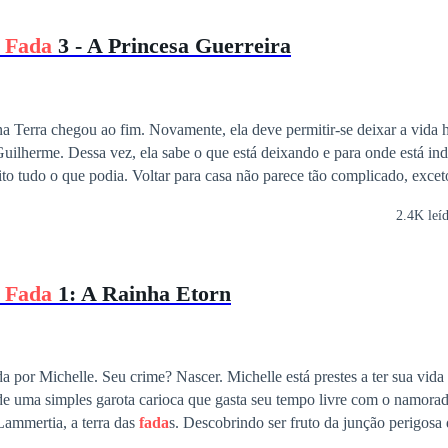
a
Fada
3 - A Princesa Guerreira
ente, ela deve permitir-se deixar a vida humana, seus
uilherme. Dessa vez, ela sabe o que está deixando e para onde está ind
 casa não parece tão complicado, exceto por sua magia,
is forte, exceto pelo reino que exige cada vez mais de sua princesa, ex
2.4K leí
no leste de Lammertia por disputas de poder e território.
a
Fada
1: A Rainha Etorn
rime? Nascer. Michelle está prestes a ter sua vida virada de cabeça
 de uma simples garota carioca que gasta seu tempo livre com o namora
Lammertia, a terra das
fada
s. Descobrindo ser fruto da junção perigosa
obrevivido aos primeiros segundos de vida, Michelle parte para a Nasce