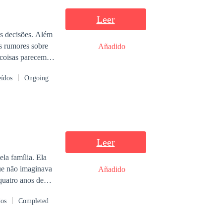
Leer
s decisões. Além
os rumores sobre
Añadido
 coisas parecem
mãe, com
eídos
Ongoing
em vê é a mãe
, mas Leonard é,
para conquistar o
Leer
la família. Ela
Añadido
omeça a sentir
dos
Completed
m dezoito anos.
 depois ele se