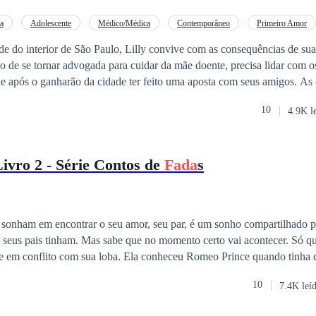
a
Adolescente
Médico/Médica
Contemporâneo
Primeiro Amor
 do interior de São Paulo, Lilly convive com as consequências de sua
o de se tornar advogada para cuidar da mãe doente, precisa lidar com 
de após o ganharão da cidade ter feito uma aposta com seus amigos. As
 que um médico aparece na cidade a fim de estudar os sintomas de sua 
10
4.9K l
desconhecido. Influenciada por seus sentimentos atuais, tudo que a jov
 cobaia. Ela está disposta a tudo para afastar o médico de sua família
omem muito determinado. Resta saber se será determinado o suficiente 
ivro 2 - Série Contos de
Fada
s
ar com as consequências.
 sonham em encontrar o seu amor, seu par, é um sonho compartilhado pe
s pais tinham. Mas sabe que no momento certo vai acontecer. Só que não imaginava
ba. Ela conheceu Romeo Prince quando tinha quatro anos de
r amigos, melhores amigos, mas enquanto eles vão crescendo, a Ariel c
10
7.4K leí
le, e ao mesmo tempo sua loba não tem nada a dizer, afinal ela não te
de descobrir se ele é seu companheiro, pois ele muda de cidade e anos