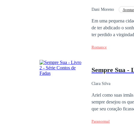
Dani Moreno
Aventur
Enredo Acelerado
Em uma pequena cidade
de ter abdicado o sonh
ter perdido a virginda
não poder piorar, até
Romance
diagnóstico até agora 
sendo tratada como uma
definitivamente, um h
Sempre Sua - L
coração de Lilly e lid
Clara Silva
Ariel como suas irmãs
sempre desejou os que seu
que seu coração ficasse em conflito com sua lo
idade, e passaram a se
Paranormal
mais que amizade por e
Mas ela não tem tempo 