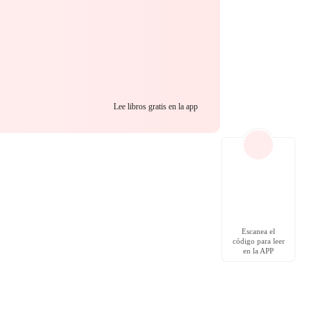
Lee libros gratis en la app
Escanea el
código para leer
en la APP