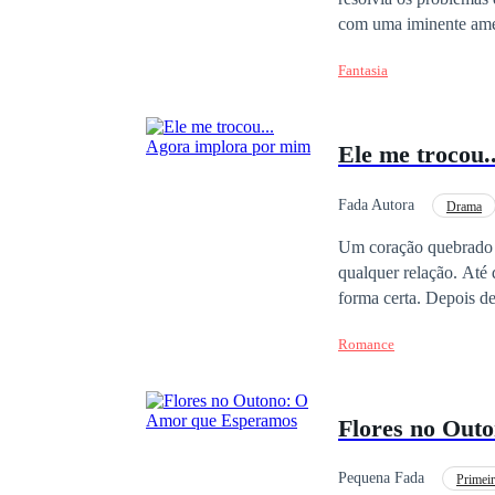
com uma iminente amea
alterarem.
Fantasia
Ele me trocou.
Fada Autora
Drama
Protagonista feminina do
Um coração quebrado pode voltar a amar? Marisol sempre
qualquer relação. Até 
forma certa. Depois de viver um relacionamento que deixou cicatrizes profundas, ela precisa aprender a
reconstruir a própria vida - pedaço por pedaço. E
Romance
descobrirá que existem diferentes formas de 
aquele que chega quando tudo parecia perdido.
emocional, superação 
Flores no Out
Pequena Fada
Primei