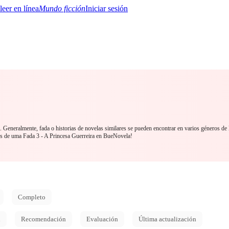
Mundo ficción
Iniciar sesión
BTQ+
YA/TEEN
Paranormal
Misterio/Thriller
Oriental
Juegos
Historia
MM
a. Generalmente, fada o historias de novelas similares se pueden encontrar en varios géneros de
s de uma Fada 3 - A Princesa Guerreira en BueNovela!
Completo
d
Recomendación
Evaluación
Última actualización