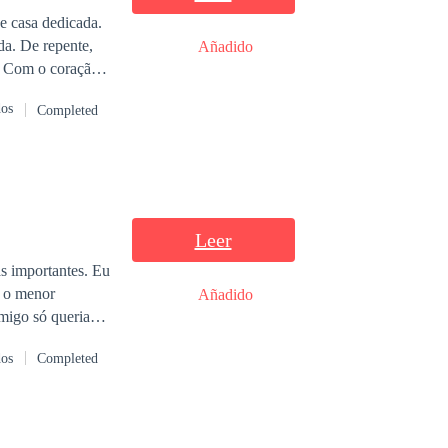
e casa dedicada.
da. De repente,
Añadido
o
omeçar minha vida
dos
Completed
Leer
a o menor
Añadido
migo só queria
 para assumir o
dos
Completed
erfeita. Mas mais
drew, um perfeito