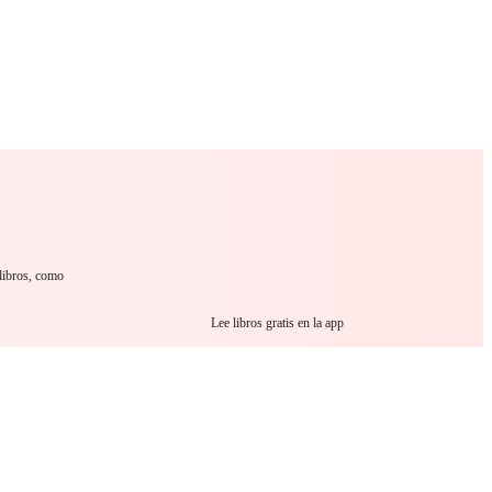
 Romance
Sci-Fi
Guerra
Otros
 libros, como
Lee libros gratis en la app