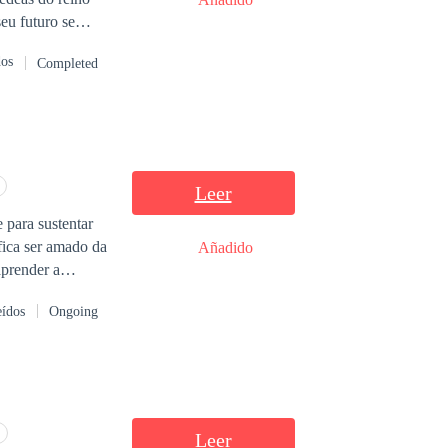
eu futuro se
dos
Completed
Leer
fica ser amado da
Añadido
eídos
Ongoing
ue mais.
Leer