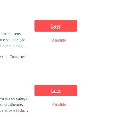
Leer
o e seu coração
Añadido
ceto pela guerra
dos
Completed
Leer
do, Guilherme,
Añadido
 de elfos e
fada
s e
nte das Montanhas