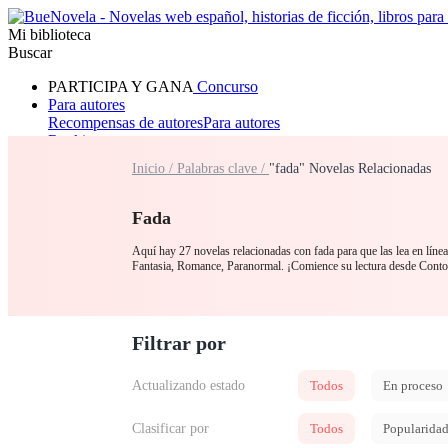
Mi biblioteca
Buscar
PARTICIPA Y GANA
Concurso
Para autores
Recompensas de autores
Para autores
Ranking
Navegar
Inicio /
Palabras clave /
"fada" Novelas Relacionadas
Novelas
Cuentos Cortos
Todos
Romance
Hombre lobo
Mafia
Sistema
Fantasía
Urbano
LG
Fada
Aquí hay 27 novelas relacionadas con fada para que las lea en líne
Fantasia, Romance, Paranormal. ¡Comience su lectura desde Conto
Filtrar por
Actualizando estado
Todos
En proceso
Clasificar por
Todos
Popularida