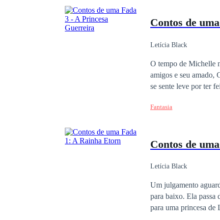
Contos de um
Letícia Black
O tempo de Michelle na Terra chegou ao fim. Novam
amigos e seu amado, G
se sente leve por ter feito tudo o que podia. Voltar para
que parece cada dia ma
Fantasia
que está para estourar 
Contos de um
Letícia Black
Um julgamento aguarda por Michelle. Seu c
para baixo. Ela passa
para uma princesa de 
que não deveria ter s