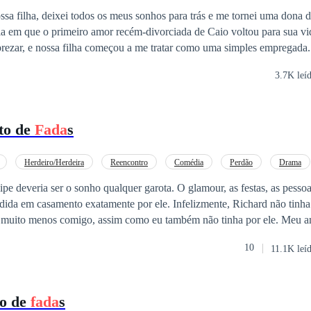
sa filha, deixei todos os meus sonhos para trás e me tornei uma dona d
 em que o primeiro amor recém-divorciada de Caio voltou para sua vi
ar, e nossa filha começou a me tratar como uma simples empregada. Com o coraçã
 acordo de divórcio. Abri mão de tudo e fui embora, determinada a rec
3.7K leí
que agora eles se arrependeram?
to de
Fada
s
Herdeiro/Herdeira
Reencontro
Comédia
Perdão
Drama
edida em casamento exatamente por ele. Infelizmente, Richard não tinh
 muito menos comigo, assim como eu também não tinha por ele. Meu a
uma vez que seu pai estava à beira da morte, e ele precisava ser casado
10
11.1K leí
lian Lockwood, a filha do primeiro ministro, era a escolha mais do que p
o foi o fato de ele se apaixonar por mim. O problema? O irmão dele, An
 interessado em me seduzir. E agora, o que fazer?
to de
fada
s