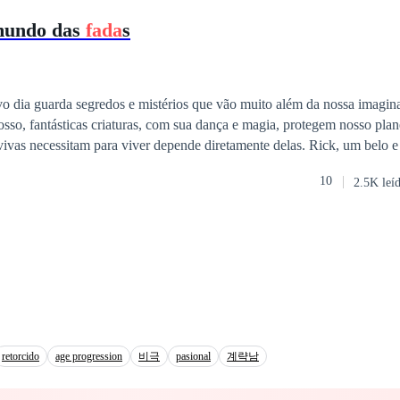
mundo das
fada
s
s cartas, a única coisa que a mantém inteira. E só deseja que o destino não seja
riel vai aceitá-lo, acima de tudo, o passado vai deixá-lo fugir?
o dia guarda segredos e mistérios que vão muito além da nossa imagi
osso, fantásticas criaturas, com sua dança e magia, protegem nosso plan
 vivas necessitam para viver depende diretamente delas. Rick, um belo 
ado está intimamente ligado a este fascinante mundo, o Reino das
fada
10
2.5K leí
cobre que é o único ser capaz de salvar dois mundos a beira do fim. 
gares incríveis da terra, uma aventura cheia de a magia Rick irá viver.
e Dindi um anãozinho encantado, ele terá que encontrar as cinco
fada
s
as pedras da transformação. Sem elas, o grande círculo da vida perder
alará de vez em nosso mundo causando catástrofes climáticas e crises hu
o essa busca encantada tudo pode acontecer e o amor pode para sempre f
gens que você, com certeza, jamais irá esquecer.
retorcido
age progression
비극
pasional
계략남