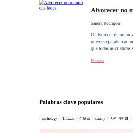
alista em seu país. Seu coração dói, pois ela o ama, mas a incerteza dele não ser o certo a comer viva, e tudo
Alvorecer no 
que ela pode fazer é esperar sua
traiçoeiro. Romeo vai voltar para casa atrás da única pessoa que ele já amou, mas leva um segredo que pode
mudar tudo. Será que A
Sandra Rodrigues
O alvorecer de um nov
universo paralelo ao n
que todas as criaturas
descobre que seu pass
Fantasia
transforma quando des
épica, passando por lu
Clara, uma linda
fada
reino levando consigo 
força e o caos se inst
irreversíveis. Em mei
Palabras clave populares
coração desses persona
mythology
Trillizos
여보스
steamy
사이버펑크