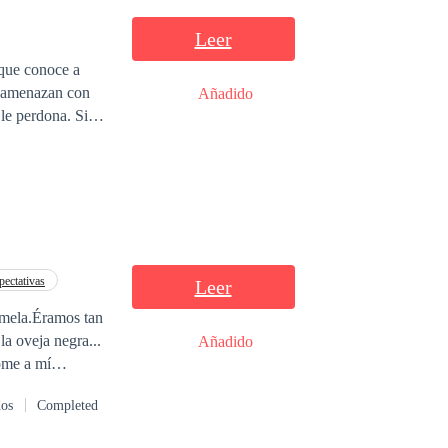
Leer
 que conoce a
Añadido
 le perdona. Sin
ará o se alejará?
n el proceso.
pectativas
Leer
emela.Éramos tan
la oveja negra...
Añadido
dome a mí
 su novio
dos
Completed
yo sintiéndome
s ven su noviazgo