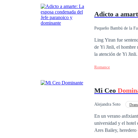
Adicto a amart
Pequeño Bambú de la Fa
Secretario/a
Dife
Ling Yiran fue sentenc
de Yi Jinli, el hombre
la atención de Yi Jinli.
sonrió y dijo: "Herman
Romance
pero por alguna razón,
prisión durante los úl
todo el amor que sentí
Mi Ceo
Domin
con tal de que estés a 
ve y muere".
Alejandra Soto
Dram
Diferencia de Edad
En un verano asfixiant
universidad y el hotel
Ares Bailey, heredero
comienza como un favo