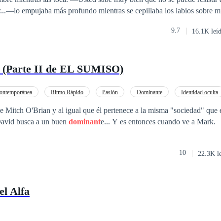
r...—lo empujaba más profundo mientras se cepillaba los labios sobre mi
9.7
16.1K leí
alguien le falta el respeto o habla mal de ella. Se ha enfrentado a much
eron en una mujer fuerte y sorprendente. Apollo Villin, es tranquilo y co
or, frío, un conocido multimillonario que es famoso por su apariencia y 
 (Parte II de EL SUMISO)
ontemporánea
Ritmo Rápido
Pasión
Dominante
Identidad oculta
 Mitch O'Brian y al igual que él pertenece a la misma "sociedad" que é
David busca a un buen
dominant
e... Y es entonces cuando ve a Mark.
10
22.3K l
el Alfa