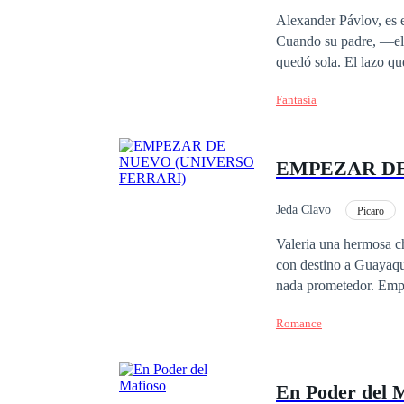
Alexander Pávlov, es e
Cuando su padre, —el antiguo Alfa— Nikolay Pávlov, último en
quedó sola. El lazo qu
acercarse a los humano
Fantasía
debía encontrar a su L
problemas y su lobo est
EMPEZAR DE
Jeda Clavo
Pícaro
Reencuentro de Amantes
Valeria una hermosa c
con destino a Guayaqui
nada prometedor. Empe
millonario argentino, 
Romance
la vida nunca es como 
En Poder del 