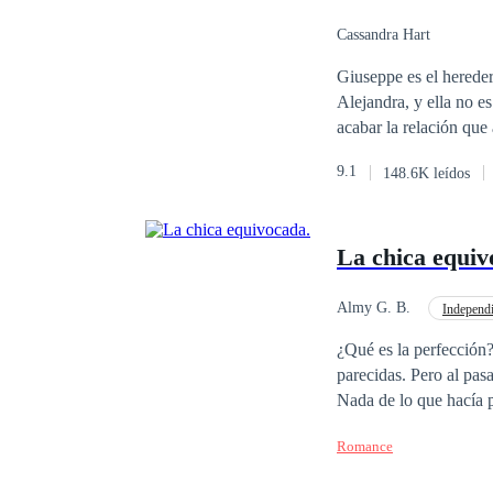
Cassandra Hart
Giuseppe es el hereder
Alejandra, y ella no es cualquier mujer. Ale lo necesita tant
acabar la relación que
embargo, cuando Ale de
9.1
148.6K leídos
La traición se cuece d
La chica equiv
Almy G. B.
Independi
CEO
Campus
¿Qué es la perfección
parecidas. Pero al pasa
Nada de lo que hacía p
misma.Ahora, a pesar 
Romance
Justin.Y no es solo po
atraída por él; atracc