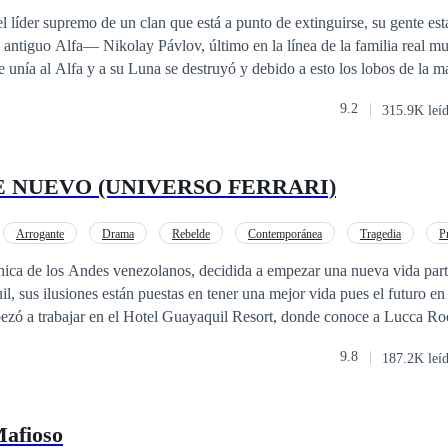
l líder supremo de un clan que está a punto de extinguirse, su gente est
 la línea de la familia real murió, su madre
e unía al Alfa y a su Luna se destruyó y debido a esto los lobos de la 
s porque los asesinaban, el control que ejercían sobre sus bestias desap
9.2
315.9K leí
una, ella establecería ese equilibrio.Después de mucho buscar dio con el
á listo para asesinar a quienes la quieren muerta.
 NUEVO (UNIVERSO FERRARI)
Arrogante
Drama
Rebelde
Contemporánea
Tragedia
P
Embarazo
hica de los Andes venezolanos, decidida a empezar una nueva vida par
l, sus ilusiones están puestas en tener una mejor vida pues el futuro en
zó a trabajar en el Hotel Guayaquil Resort, donde conoce a Lucca Ro
mujeriego y arrogante que también se ve seducido por la belleza de Vale
9.8
187.2K leí
te la imaginas...
Mafioso