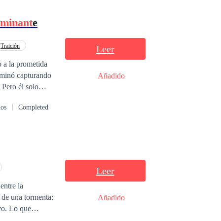
minant
e
Traición
Leer
ó a la prometida
erminó capturando
Añadido
" Pero él solo
ente con todos,
dos
Completed
abía estado en
 ese año destruyó
cando: "Yiran,
y dijo: "Entonces,
Leer
entre la
 de una tormenta:
Añadido
vo. Lo que
do que despierta