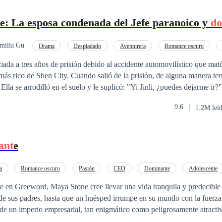
e: La esposa condenada del Jefe paranoico y
do
milia Gu
Drama
Despiadado
Aventurera
Romance oscuro
rencia de Edad
Venganza
Independiente
iada a tres años de prisión debido al accidente automovilístico que mat
 más rico de Shen City. Cuando salió de la prisión, de alguna manera t
 Ella se arrodilló en el suelo y le suplicó: "Yi Jinli, ¿puedes dejarme ir?
a, nunca te dejaré ir". Era dicho que Yi Jinli era completamente indifer
9.6
1.2M leí
 hacía todo lo posible para complacer a una trabajadora sanitaria que h
timos tres años. Sin embargo, la verdad del accidente automovilístico de
a por él, ella huyo de él. Muchos años después, estaba en el suelo supli
ant
e
mi lado, haré cualquier cosa por ti". Pero ella solo lo miro con frialdad 
a
Romance oscuro
Pasión
CEO
Dominante
Adolescente
Primer Amor
Amor a Primera Vista
e en Greeword, Maya Stone cree llevar una vida tranquila y predecible 
 de sus padres, hasta que un huésped irrumpe en su mundo con la fuerza
 de un imperio empresarial, tan enigmático como peligrosamente atracti
r inocente para su mejor amiga se transforma en un encuentro prohibi