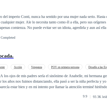
o del imperio Conti, nunca ha sentido por una mujer nada serio. Hasta
o como él a ella, pero sus orígenes amenazan con
 apenas comienza. No puede evitar ser un idiota, agredirla y aun así ella
scubra lo que él ha hecho y lo que oculta sobre su infancia, ¿lo perdon
Completed
entro del clan Conti y Giuseppe debe lograr salvarla, aunque la pierda e
ocada.
ente
Acción
Venganza
POV en primera persona
Desafío a las Ex
Rebelde
Comedia
?A los ojos de mis padres sería el sinónimo de Anabelle, mi hermana g
r los años nos fuimos distanciando, ella pasó a ser la niña perfecta y yo 
arecía estar bien y en mi intento por llamar la atención terminé hirién
de que vamos a la misma universidad nada parece unirnos, excepto por
9.9
93.3K leí
rque sean tan diferentes, es por el hecho de él coqueteando conmigo y 
ión que no puedo permitirme sentir. Más cuando sus padres y los nuestro