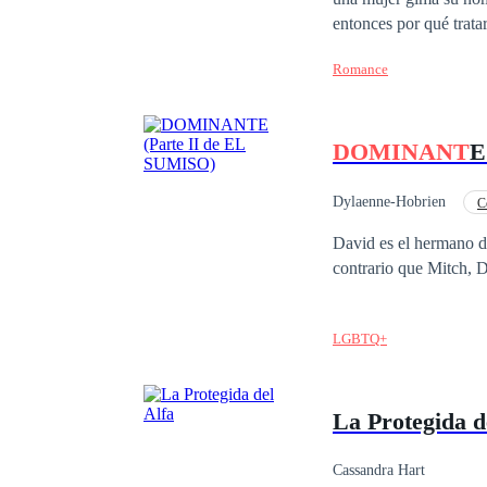
entonces por qué trata
oreja. —Di la palabra...—susurró. —Maestro. ** Clarissa Green, una mujer dulce, hermosa, cabeza dura y
Romance
testaruda odia cuando 
la vida que la convirti
inteligente, manipulad
DOMINANT
E
personalidad.
Dylaenne-Hobrien
C
De Débil a Fuerte
David es el hermano de
contrario que Mitch, 
LGBTQ+
La Protegida d
Cassandra Hart