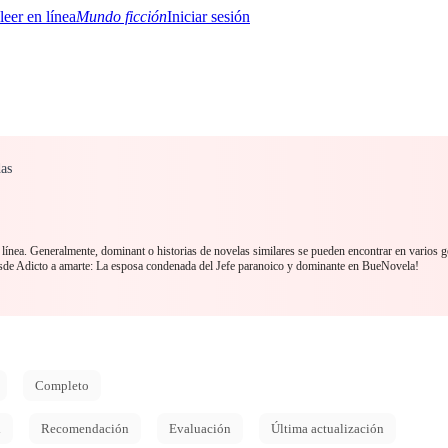
Mundo ficción
Iniciar sesión
as
BTQ+
YA/TEEN
Paranormal
Misterio/Thriller
Oriental
Juegos
Historia
MM
línea. Generalmente, dominant o historias de novelas similares se pueden encontrar en varios g
 Adicto a amarte: La esposa condenada del Jefe paranoico y dominante en BueNovela!
Completo
d
Recomendación
Evaluación
Última actualización