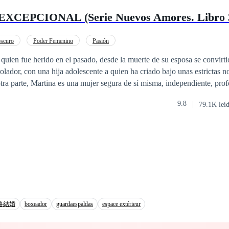
cer negocios, todo un plan a futuro para sus hijos.Pero... ¿Qué ocurre
CEPCIONAL (Serie Nuevos Amores. Libro 
convierte en algo más? ¿Cuándo mis fantasmas del pasado regresan a at
rte para volver a superar todo de nuevo?Pero sobre todo... ¿Qué pasa si
 la chica equivocada?
scuro
Poder Femenino
Pasión
quien fue herido en el pasado, desde la muerte de su esposa se convirt
rolador, con una hija adolescente a quien ha criado bajo unas estrictas 
ra parte, Martina es una mujer segura de sí misma, independiente, profe
ente de la igualdad, no tolera las injusticias y no cree en el amor, porq
9.8
79.1K leí
acrificar su libertad ¿Lograrán estas almas solitarias unir sus vidas? 
ar una mujer excepcional? Todos los derechos reservados. Registrado en
l número 2001052802718
略結婚
boxeador
guardaespaldas
espace extérieur