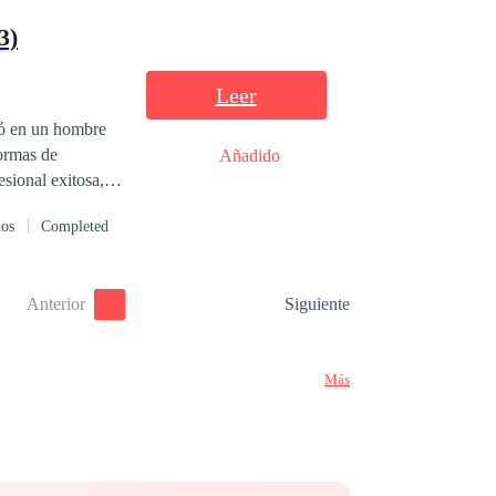
 cuando la
3)
ormentarme? ¿Seré
 todo este tiempo
Leer
ió en un hombre
normas de
Añadido
sional exitosa,
ue piensa que
dos
Completed
¿Podrá Angello
Anterior
Siguiente
Más