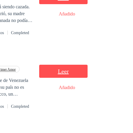
á siendo cazada.
Añadido
manada no podían
areció. Por eso
dos
Completed
la pero está en
rimer Amor
Leer
te de Venezuela
 su país no es
Añadido
cco, un
ria...sin embargo
dos
Completed