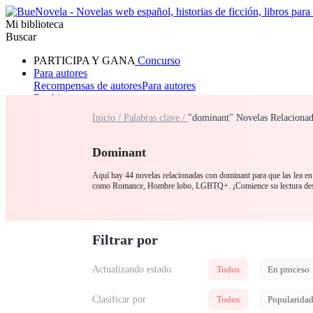
Mi biblioteca
Buscar
PARTICIPA Y GANA
Concurso
Para autores
Recompensas de autores
Para autores
Ranking
Navegar
Inicio /
Palabras clave /
"dominant" Novelas Relacionad
Novelas
Cuentos Cortos
Todos
Romance
Hombre lobo
Mafia
Sistema
Fantasía
Urbano
LG
Dominant
Aquí hay 44 novelas relacionadas con dominant para que las lea en 
como Romance, Hombre lobo, LGBTQ+. ¡Comience su lectura desde
Filtrar por
Actualizando estado
Todos
En proceso
Clasificar por
Todos
Popularida