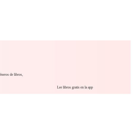
 Romance
Sci-Fi
Guerra
Otros
éneros de libros,
Lee libros gratis en la app