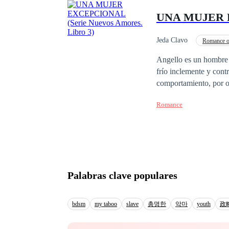
como oportunidad de ha
UNA MUJER EX
atracción crece y se 
lo suficientemente fue
han estado juzgando a
Jeda Clavo
Romance o
Angello es un hombre 
frío inclemente y cont
comportamiento, por ot
quien es ferviente crey
Romance
ningún hombre merece s
cambiar su forma de pensar al encontr
Safe Creative bajo e
Palabras clave populares
bdsm
my taboo
slave
총명한
악마
youth
政