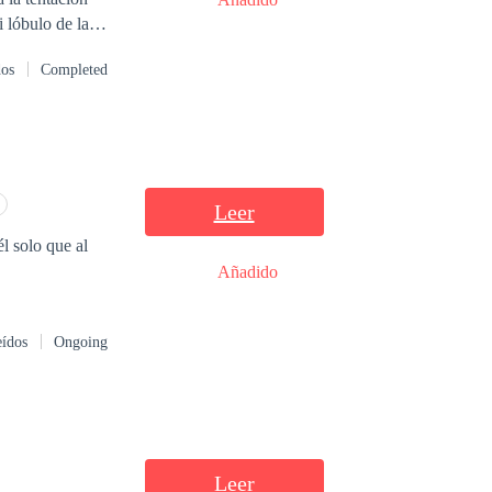
 lóbulo de la
dos
Completed
os obstáculos en
lectivo,
su misteriosa
Leer
l solo que al
Añadido
eídos
Ongoing
Leer