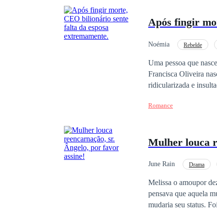
Após fingir mo
Noémia
Rebelde
CEO
Enredo Ace
Uma pessoa que nasceu
Francisca Oliveira nasc
ridicularizada e insul
do seu marido voltou e
Romance
Pode nunca experiment
sempre me dizia.Só ent
se casado com alguém 
Mulher louca r
Antônio.- Vamos nos d
divórcio a menos que 
June Rain
Drama
Melissa o amoupor dez
pensava que aquela mu
mudaria seu status. Foi
divorciar? - Ângelo p