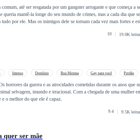
 comum, até ser resgatada por um gangster arrogante e que começa a se
m cada vez mais fortes e estão prontos para
 para isso precisem capturar a nova garota em sua vida.
10
19.0K leitu
o
Intenso
Demônio
Boa Menina
Gay para você
Perdão
 Os horrores da guerra e as atrocidades cometidas durante os anos que se
nimal selvagem, imundo e irracional. Com a chegada de uma mulher em
or e o melhor do que ele é capaz.
9.4
9.5K leitu
 quer ser mãe