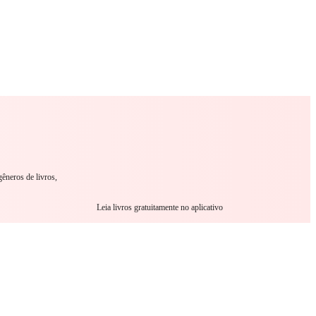
omance
Sci-Fi
Guerra
Outro
gêneros de livros,
Leia livros gratuitamente no aplicativo