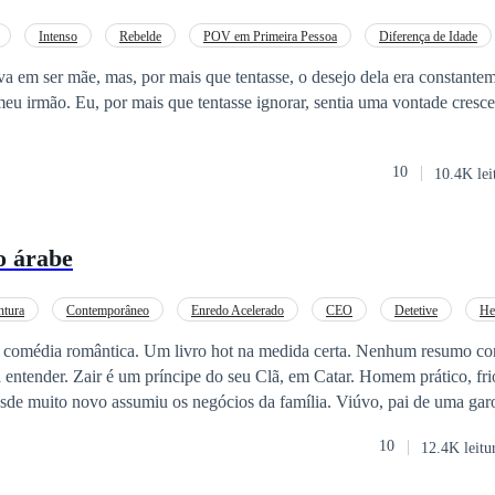
Intenso
Rebelde
POV em Primeira Pessoa
Diferença de Idade
 em ser mãe, mas, por mais que tentasse, o desejo dela era constantem
eu irmão. Eu, por mais que tentasse ignorar, sentia uma vontade crescen
10
10.4K lei
o árabe
ntura
Contemporâneo
Enredo Acelerado
CEO
Detetive
He
Diferença de Idade
Casamento por Contrato
 comédia romântica. Um livro hot na medida certa. Nenhum resumo con
. Zair é um príncipe do seu Clã, em Catar. Homem prático, frio, tão frio que
esde muito novo assumiu os negócios da família. Viúvo, pai de uma garo
ia que se case. É haran (pecado) ficar contristado por tanto tempo pela
10
12.4K leitu
ento para sua união com Zair. Ela não espera ser feliz nessa união, mas
e adaptar a essa situação e o casamento acontece. Aysha aos poucos se 