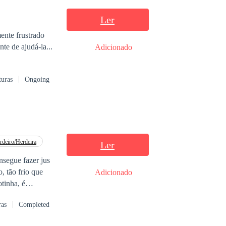
Ler
ente frustrado
te de ajudá-la...
Adicionado
turas
Ongoing
rdeiro/Herdeira
Ler
segue fazer jus
Adicionado
tinha, é
 mulher morta.
ras
Completed
vê apaixonada