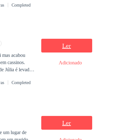
ras
Completed
 favor! - Melissa
rnou da
e.Durante uma
enhora quem pediu
apeguei dos meus
ra, tudo não
Ler
ai mas acabou
 em cassinos.
Adicionado
de Júlia é levada
 um erro é
ras
Completed
rrega puro ódio
s as decepções
Ler
 e um lugar de
 com um marido
Adicionado