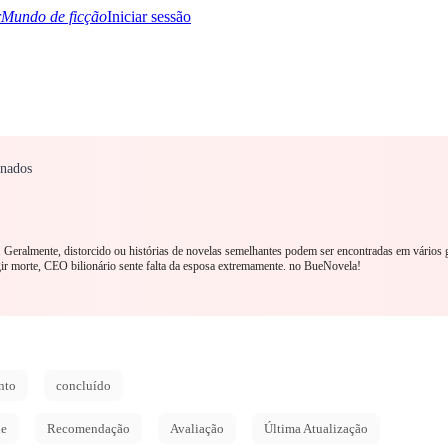
Mundo de ficção
Iniciar sessão
onados
TQ+
YA/TEEN
Paranormal
Mistério/Thriller
Oriental
Jogos
História
MM R
e. Geralmente, distorcido ou histórias de novelas semelhantes podem ser encontradas em vários 
 morte, CEO bilionário sente falta da esposa extremamente. no BueNovela!
nto
concluído
de
Recomendação
Avaliação
Última Atualização