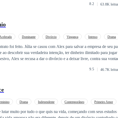
8.2
63.8K leitu
 morra para dar lugar à sua namorada de infância? Eu vou te fazer esse
o. - Ângelo, nesta vida, eu não quero mais ser cega!Melissa, que reto
rtificado de divórcio em mãos, deu um chute no ex-marido e na amant
mio
da empresa, quando foi questionada pela mídia:- Ouvi dizer que foi a s
dizer por que tomou essa decisão?Melissa respondeu calmamente:- Des
ande incêndio destruiu todos os seus sentimentos.Olhando para trás ago
Acelerado
Dominante
Divórcio
Vingança
Intenso
Drama
ha cuidadosamente planejada para ela desde muito tempo atrás.
CEO
Rebelde
ato foi feito. Júlia se casou com Alex para salvar a empresa de seu p
 ao descobrir sua verdadeira intenção, ter dinheiro ilimitado para jogar
sivo, Alex se recusa a dar o divórcio e a deixar livre, contra sua vonta
m que a comprou. Depois de arrancarem faíscas de raiva um do outro,
9.5
46.7K leitu
ade é revelada e Alex se arrepende pelo o que fez. Júlia no entanto ca
o que pode ou não ser substituído por amor se for mais forte que toda
ce
eminino
Drama
Independente
Contemporâneo
Primeiro Amor
Divórcio
e lutar muito por tudo o que quis na vida, começando com seus estudos
 Na vida amorosa não era diferente, depois de um divórcio conturbado