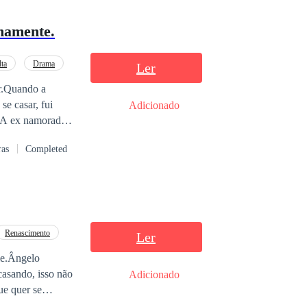
emamente.
lta
Drama
Ler
or.Quando a
se casar, fui
Adicionado
or.A ex namorada
a Francisca.-
ras
Completed
 Antes ele
 não deveria ter
 liberdade ao
o pense em
Renascimento
Ler
le.Ângelo
asando, isso não
Adicionado
ue quer se
 viver sem ele.-