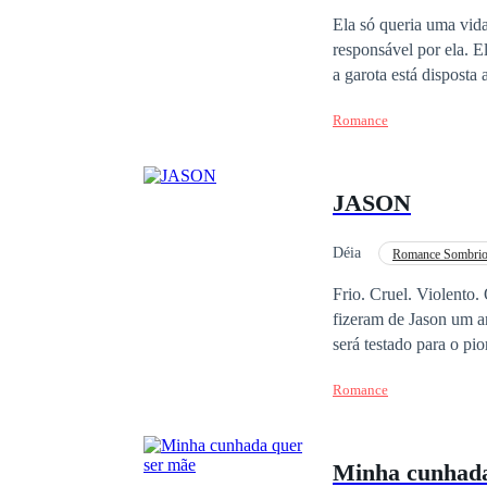
Ela só queria uma vida
responsável por ela. Ele queria mantê-la longe do seu mundo de crimes, mas a cada dia que se passa ele vê que
a garota está disposta a tudo por ele. Mas os inimigos dele se torna
derrubá-lo, mesmo que
Romance
JASON
Déia
Romance Sombri
De Inimigos a Amantes
Frio. Cruel. Violento.
fizeram de Jason um a
será testado para o pi
Romance
Minha cunhada