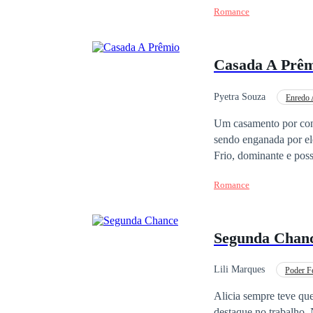
Romance
Você não deseja que eu
respondeu com sarcasm
reencarnação com o ce
Casada A Prê
coletiva de imprensa 
o divórcio. Pode nos 
sentimentos.Aquele gr
Pyetra Souza
Enredo 
passou de uma armadil
Casamento por Contrato
Um casamento por contr
sendo enganada por ele
Frio, dominante e posse
para morar com o home
Romance
cometido, porém a verd
em seu coração, um ódi
que ela sofrerá.
Segunda Chan
Lili Marques
Poder F
Segunda Chance
Alicia sempre teve qu
destaque no trabalho.