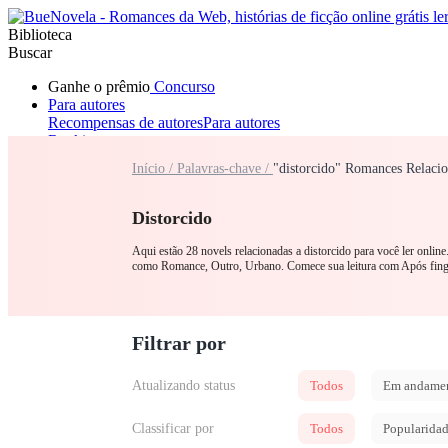
Biblioteca
Buscar
Ganhe o prêmio
Concurso
Para autores
Recompensas de autores
Para autores
Ranking
Navegar
Início /
Palavras-chave /
"distorcido" Romances Relaci
Novelas
Contos Curtos
Todos
Romance
Lobisomem
Máfia
Sistema
Fantasia
Urbano
LGB
Distorcido
Aqui estão 28 novels relacionadas a distorcido para você ler onlin
como Romance, Outro, Urbano. Comece sua leitura com Após fingir
Filtrar por
Atualizando status
Todos
Em andame
Classificar por
Todos
Popularida