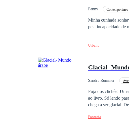
Penny
Contemporâneo
Minha cunhada sonhava
pela incapacidade de m
Urbano
Glacial- Mund
Sandra Rummer
Ave
Diferença de Idade
Fuja dos clichês! Uma
ao livro. Só lendo para entender
chega a ser glacial. D
pressionado pela famíl
Fantasia
Aysha fora preparada desde o nascim
entende que precisa s