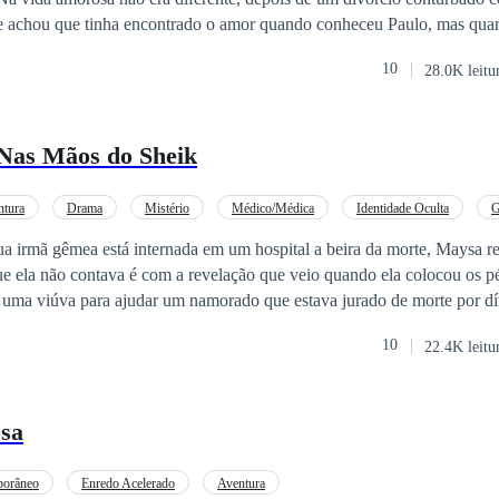
te achou que tinha encontrado o amor quando conheceu Paulo, mas qu
oronou. Agora ela estava sem emprego, grávida e sem o apoio da famíl
10
28.0K leitu
miga que oferece ajuda. Ela só não esperava que o vizinho engraçadinh
de uma forma tão forte. Jack aprendeu da pior forma a ser amigável co
com o luto ele finalmente está se abrindo a novas amizades. E isso inclu
 Nas Mãos do Sheik
mulher era uma tentação e mesmo que ele tentasse se segurar, estava f
ender aos desejos que ela estava despertando. Um coração quebrado como
m que perdeu a fé como Jack, pode voltar a acreditar no amor?
ntura
Drama
Mistério
Médico/Médica
Identidade Oculta
G
a irmã gêmea está internada em um hospital a beira da morte, Maysa re
ue ela não contava é com a revelação que veio quando ela colocou os p
uma viúva para ajudar um namorado que estava jurado de morte por dí
autelosa, pois sabe que sua irmã é procurada pela polícia. Quando ela 
10
22.4K leitu
aid Mahara Sihan, um rico hoteleiro e amigo da viúva, Maysa resolve tr
a lição na ladra que rouba viúvas
osa
iferentes. Mas o coração foge da razão e Said se apaixona por Maysa
dalosas na concepção dele e é totalmente oposto da pessoa que um dia
porâneo
Enredo Acelerado
Aventura