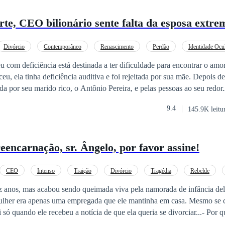
rte, CEO bilionário sente falta da esposa extr
Divórcio
Contemporâneo
Renascimento
Perdão
Identidade Ocu
lerado
 com deficiência está destinada a ter dificuldade para encontrar o am
eu, ela tinha deficiência auditiva e foi rejeitada por sua mãe. Depois de 
tada por seu marido rico, o Antônio Pereira, e pelas pessoas ao seu red
 anunciou no público que ela retiraria tudo.Ela até se exibiu na frente d
9.4
145.9K leitu
ar o sabor do amor nesta vida, certo? O Antônio já dizia que a amaria?
ão percebeu que estava errada.Sua afeição foi paga indevidamente. Ela
que não a amava em primeiro lugar.Ela determinava parar e devolveu a
eencarnação, sr. Ângelo, por favor assine!
ivorciar, atrasei você todos esses anos.Mas o Antônio não queria.- Nã
eu morra.
CEO
Intenso
Traição
Divórcio
Tragédia
Rebelde
 anos, mas acabou sendo queimada viva pela namorada de infância de
lher era apenas uma empregada que ele mantinha em casa. Mesmo se c
 só quando ele recebeu a notícia de que ela queria se divorciar...- Por q
erguntou com arrogância, acreditando que aquela mulher não conseguiria