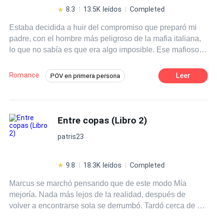
por la única hija de su enemigo? Los Di Sávallo han sido
8.3
13.5K leídos
Completed
agresivos, salvajes, egoístas, posesivos... pero ninguno
Estaba decidida a huir del compromiso que preparó mi
ha llegado jamás al grado de crueldad que Marco podrá
padre, con el hombre más peligroso de la mafia italiana,
alcanzar, aun a costa de su propio corazón.
lo que no sabía es que era algo imposible. Ese mafioso
perverso me arruinó la vida en tan solo unos días.
Penetró en mi corazón arrasando con todo a su paso y no
Romance
Leer
POV en primera persona
le importó cargarse a cuánto se atravesará. Tonta de mí,
Ritmo Rápido
Romance oscuro
creí que podía vengarme o amarlo. Qué equivocada
estaba, no debí dejar que me tocará o me besará. Aquello
Realeza
Venganza
fue mi perdición infernal. Y cedí a todo, por que me
Entre copas (Libro 2)
Matrimonio por Contrato
Mafia
encanta quemarme. Ahora estaba atrapada en las garras
Rebelde
patris23
de ese demonio.
9.8
18.3K leídos
Completed
Marcus se marchó pensando que de este modo Mía
mejoría. Nada más lejos de la realidad, después de
volver a encontrarse sola se derrumbó. Tardó cerca de un
año en volver a encaminar su vida. Se trasladó a un