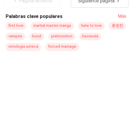
Pagina anterior
Siguiente página
tomando un rumbo positivo, pese a que su memoria no
Poder Femenino
registra ningún evento del pasado porque el hecho de ser
Palabras clave populares
Más
rescatada parece, lo mejor que le ha podido pasar. Omer
Bozkurt, rey de Yomal, ahora perdidamente enamorado
first love
martial master manga
hate to love
총명한
de Saravi, siente que este golpe del destino lo ha dejado
vampire
bond
prémonition
hacienda
sin aliento y en su opinión con un futuro brillante por
delante. Ahora que este acto de suerte le ha llegado, está
mitologia azteca
forced marriage
seguro de que nada ni nadie quitará la felicidad de su
lado. Pero la situación se vuelve compleja, tanto, que
todo resultará en una lucha por la Conquista. ¿Quién
conquistará? “Recordar es fácil para el que tiene
memoria, olvidarse el difícil para quien tiene corazón.”