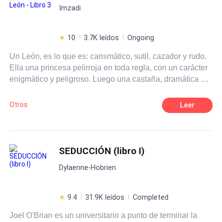
Imzadi
trae el BDSM.
10
3.7K leídos
Ongoing
Un León, es lo que es: carismático, sutil, cazador y rudo.
Ella una princesa pelirroja en toda regla, con un carácter
enigmático y peligroso. Luego una castaña, dramática en
su andar, candente al bailar. La cereza del pastel es una
rubia a la que no puedes ignorar, su suave espíritu es
Otros
Leer
fuerza en crecimiento. Un cóctel que se enciende las
veinticuatro horas.
SEDUCCIÓN (libro I)
Dylaenne-Hobrien
9.4
31.9K leídos
Completed
Joel O'Brian es un universitario a punto de terminar la