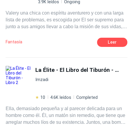
3.9K leídos
Ongoing
Valery una chica con espíritu aventurero y con una larga
lista de problemas, es escogida por El ser supremo para
junto a sus amigos llevar a cabo la misión de sus vidas,
deberán enfrentarse al dragón para librar a la humanidad
de la destrucción inminente de sus vidas. En proceso se
Fantasía
Leer
reinventarán a si mismos y se encontrarán con muchas
aventuras, desatinos y el amor en su forma más pura.
La Élite - El Libro del Tiburón - Libro 2
Imzadi
10
4.6K leídos
Completed
Ella, demasiado pequeña y al parecer delicada para un
hombre como él. Él, un matón sin remedio, que tiene que
arreglar muchos líos de su existencia. Juntos, una bomba
atómica que si llega a explotar serán muchos los caídos a