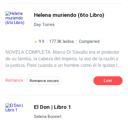
Helena muriendo (6to Libro)
Day Torres
9.9
177.3K leídos
Completed
NOVELA COMPLETA. Marco Di Sávallo era el protector
de su familia, la cabeza del Imperio, la voz de la razón y
la justicia. Pero cuando a un hombre como él le quitan lo
que más ha amado, entonces el único camino es la
venganza. Cuando le llega la noticia de que su hermana
Romance
Leer
Romance oscuro
menor se ha suicidado, pocos meses después de
POV en tercera persona
haberse casado con un hombre que casi le triplicaba la
edad, Marco se aleja completamente de su entorno y de
Diferencia de Edad
Giro Argumental
su familia, dispuesto a crear esa vida y a ese personaje
El Don | Libro 1
Independiente
Venganza
CEO
que le permitirá vengarse. La oportunidad no tardará en
Heredero / Heredera
Contemporánea
Selena Bonnet
llegarle, y al italiano no le importará a quién tenga que
lastimar para conseguirla… ¿y qué mejor que empezar