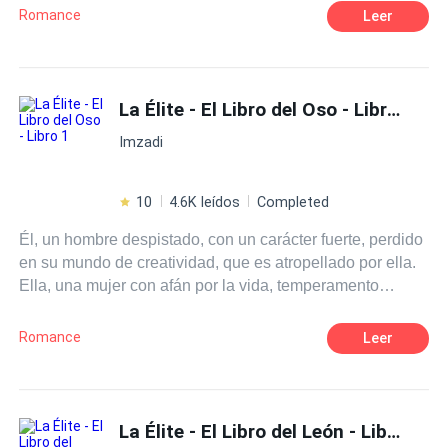
su alrededor. Dos caminos en ascenso y descenso, un
Romance
Leer
mundo nuevo para ella, y para él un equilibrio en su caos.
La Élite - El Libro del Oso - Libro 1
Imzadi
10
4.6K leídos
Completed
Él, un hombre despistado, con un carácter fuerte, perdido
en su mundo de creatividad, que es atropellado por ella.
Ella, una mujer con afán por la vida, temperamento
endemoniado, curiosa por algunas cosas. Un oso que
quiere su futura pareja en ella. Una salvaje sin dirección.
Romance
Leer
¿Lograra él conocer a profundidad la mujer, que le arroya
a cada instante?¿Ella dejara de auto protegerse? El
inicio de un camino, donde muchas más vidas se entre
cruzan, dando a sus mundos, el misterio suficiente para
La Élite - El Libro del León - Libro 3
lanzarse a recorrer los paradigmas de la sensualidad que