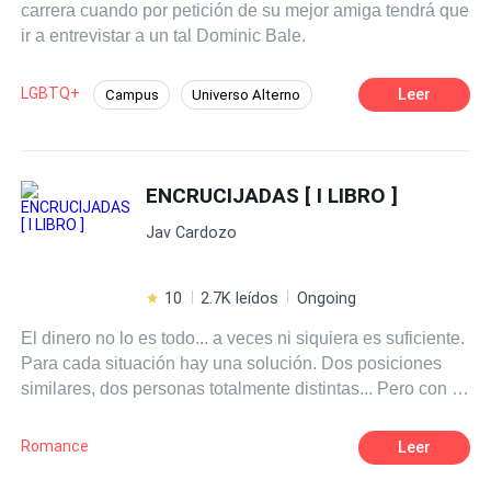
carrera cuando por petición de su mejor amiga tendrá que
ir a entrevistar a un tal Dominic Bale.
LGBTQ+
Leer
Campus
Universo Alterno
Romance oscuro
CEO
Ritmo Rápido
Diferencia de Edad
Contemporánea
ENCRUCIJADAS [ I LIBRO ]
Esclavo/a
Jav Cardozo
10
2.7K leídos
Ongoing
El dinero no lo es todo... a veces ni siquiera es suficiente.
Para cada situación hay una solución. Dos posiciones
similares, dos personas totalmente distintas... Pero con el
mismo destino. Y tú, ¿Harías un sacrificio por amor?
Romance
Leer