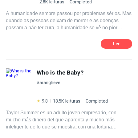
2.8K leituras
Completed
A humanidade sempre passou por problemas sérios. Mas
quando as pessoas deixam de morrer e as doenças
passam a não ter cura, a humanidade se vê no pior
momento da sua história. Enquanto os doentes são
abandonados nas cidades, outros são deslocados para o
Ler
interior. Mesmo que toda a humanidade sofra de porfiria,
uma doença de pele rara até então, alguns são mais
privilegiados que outros. No meio de tudo isso, Gabriel e
Uriel, dois arcanjos, são os únicos que podem ajudar. A
Who is the Baby?
missão deles é encontrar a doppelganger de Azrael, o
Sarangheve
arcanjo da morte que desapareceu, para assim ela possa
assumir o lugar de Azrael e trazer a morte de volta a
humanidade. Quando não resta mais esperanças, só a
9.8
18.5K leituras
Completed
Morte pode ajudar.
Taylor Summer es un adulto joven empresario, con
mucho más dinero del que aparenta y mucho más
inteligente de lo que se muestra, con una fortuna
guardada de la que solo toma lo necesario y con un