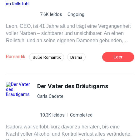
7.6K leídos
Ongoing
Leon, CEO, ist 41 Jahre alt und trägt eine Vergangenheit
voller Narben – sichtbarer und unsichtbarer. An einen
Rollstuhl und an seine eigenen Dämonen gebunden,
glaubte er, dass ihn nichts mehr berühren könnte… bis
Isis auftauchte. Mit nur 21 Jahren, einem unschuldigen
Romantik
Leer
Süße Romantik
Drama
Blick und einem Körper, der Verlangen ausstrahlt, tritt sie
CEO
Altersunterschied
in sein Leben wie ein süßer und gefährlicher Sturm.
Der Vater des Bräutigams
Carla Cadete
10.3K leídos
Completed
Isadora war verlobt, kurz davor zu heiraten, bis eine
Nacht voller Alkohol und Kontrollverlust alles veränderte.