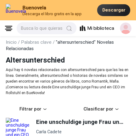
Buenovela
Descargar
Descarga el libro gratis en la app
Mi biblioteca
Busca lo que quieras
Inicio /
Palabras clave /
"altersunterschied" Novelas
Relacionadas
Altersunterschied
Aquí hay 6 novelas relacionadas con altersunterschied para que las lea en
línea. Generalmente, altersunterschied o historias de novelas similares se
pueden encontrar en varios géneros de libros, como Romantik, Mafia.
¡Comience su lectura desde Eine unschuldige junge Frau und ein CEO im
Rollstuhl en BueNovela!
Filtrar por
Clasificar por
Eine unschuldige junge Frau und ein CEO im Rollstuhl
Carla Cadete