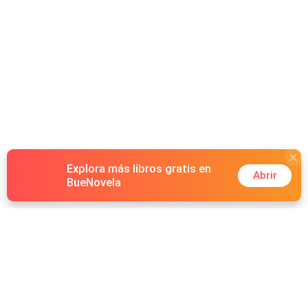
Wanken. Soll sie auf ihren Kopf hören oder ihrem Herzen
folgen? Doch das Schicksal hält immer neue
Überraschungen bereit und stellt auf die Probe, ob ihre
Gefühle stark genug sind, allem standzuhalten.
Explora más libros gratis en
Abrir
BueNovela
Hot Genres
Romance