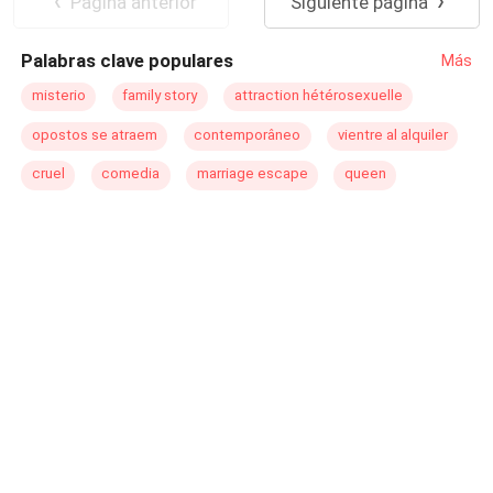
Pagina anterior
Siguiente página
familia le aplaude. No todo es tranquilo, encontrará
secretos, peligro y un evidente temblor de piernas frente a
Palabras clave populares
Más
ella.
misterio
family story
attraction hétérosexuelle
opostos se atraem
contemporâneo
vientre al alquiler
cruel
comedia
marriage escape
queen