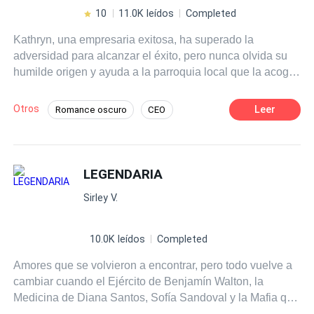
pequeña guerra cuyo resultado es positivo. Una
10
11.0K leídos
Completed
reconciliación y reconocimiento, una boda esperada por
Kathryn, una empresaria exitosa, ha superado la
todos y el entendimiento de que cuando Lucifer se enoja
adversidad para alcanzar el éxito, pero nunca olvida su
no arma líos, arma guerras y siempre las gana.
humilde origen y ayuda a la parroquia local que la acogió
en su momento de necesidad. Su vida da un giro
inesperado con la llegada de un nuevo sacerdote, que
Otros
Leer
Romance oscuro
CEO
esconde un turbulento secreto: es un agente especial
Poder Femenino
Ángel
encubierto huyendo de un criminal despiadado. A medida
que Kathryn y el sacerdote se acercan, surge un romance
Contemporánea
Venganza
apasionado, pero también arriesgado. Juntos deben
LEGENDARIA
Amor Prohibido
Independiente
enfrentar los peligros que los acechan y al criminal que
Sirley V.
busca venganza. En medio de la tensión y el miedo,
Kathryn y el sacerdote deben confiar en su amor para
superar los obstáculos y encontrar la felicidad.
10.0K leídos
Completed
Amores que se volvieron a encontrar, pero todo vuelve a
cambiar cuando el Ejército de Benjamín Walton, la
Medicina de Diana Santos, Sofía Sandoval y la Mafia que
domina Arnaldo Benzema crucen sus límites y sus