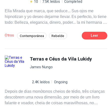
10
7.5K leídos
Completed
Ella Mirada que marca, que seduce... Sus ojos me
hipnotizan y yo deseo dejarme llevar. Es perfecto, lo tiene
todo: Belleza, elegancia, dinero, poder... !a mi hermana y
una familia! El Es la criatura más hermosa y perfecta que
he visto en mi vida: Dulce, tierna, delicada, provocativa...
Otros
Leer
Contemporánea
Rebelde
Esta prohibida: Es la hermana de mi esposa.
Amor Prohibido
Infidelidad
Comedia
Romance oscuro
Identidad oculta
Terras e Céus da Vila Lukidy
Mujeriego
De Odio al Amor
James Nungo
2.4K leídos
Ongoing
Depois de dias monótonos cheios de tédio, três crianças
descobrem uma nova dimensão, por meio de um livro
falante e voador, cheia de coisas maravilhosas, no
entanto tem um problema que lhes bloqueiam de visitar