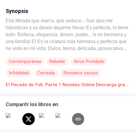
Synopsis
Ella Mirada que marca, que seduce... Sus ojos me
hipnotizan y yo deseo dejarme llevar. Es perfecto, lo tiene
todo: Belleza, elegancia, dinero, poder... !a mi hermana y
una familia! El Es la criatura más hermosa y perfecta que
he visto en mi vida: Dulce, tierna, delicada, provocativa...
Esta prohibida: Es la hermana de mi esposa.
Contemporánea
Rebelde
Amor Prohibido
Infidelidad
Comedia
Romance oscuro
Identidad oculta
Mujeriego
De Odio al Amor
El Pecado de Yoli. Parte 1 Novelas Online Descarga gratuita de PDF
Comparitr los libros en: