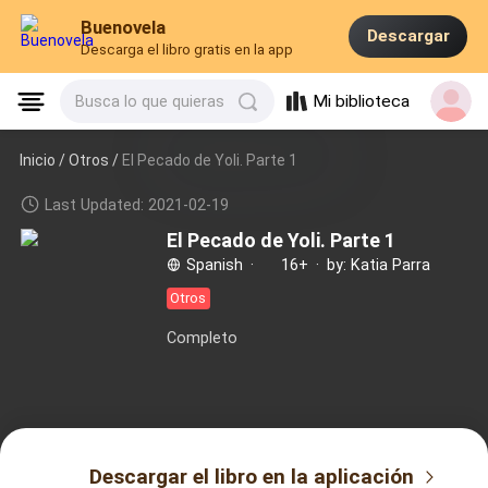
Buenovela
Descargar
Descarga el libro gratis en la app
Mi biblioteca
Busca lo que quieras
Inicio /
Otros
/
El Pecado de Yoli. Parte 1
Last Updated: 2021-02-19
El Pecado de Yoli. Parte 1
Spanish
·
16+
·
by: Katia Parra
Otros
Completo
Descargar el libro en la aplicación