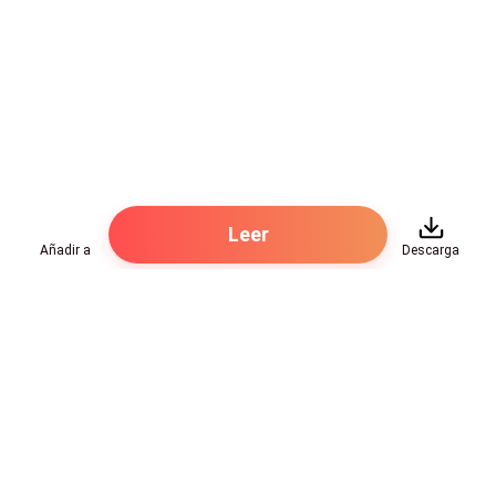
Leer
Añadir a
Descarga
Hot Genres
Romance
Recursos
Hombre lobo
Palabras clave