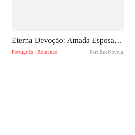
Eterna Devoção: Amada Esposa do Sr. Souza Capítulos Quentes: Uma história de amor de conveniência e rancores passados
Português
·
Romance
Por: BueNovela