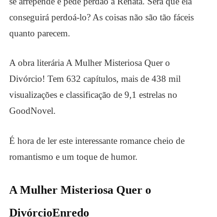
se arrepende e pede perdão a Renata. Será que ela
conseguirá perdoá-lo? As coisas não são tão fáceis
quanto parecem.
A obra literária A Mulher Misteriosa Quer o
Divórcio! Tem
632 capítulos
, mais de 438 mil
visualizaç
õ
es e classificação de 9,1 estrelas
no
GoodNovel
.
É hora de ler este interessante romance cheio de
romantismo e um toque de humor.
A Mulher Misteriosa Quer o
Divórcio
Enredo