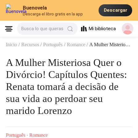
Buenovela
Descargar
Descarga el libro gratis en la app
Mi biblioteca
Busca lo que quieras
Inicio
/
Recursos
/
Português
/
Romance
/
A Mulher Misteriosa Quer o Divórcio! Capítulos Quentes: Renata tomará a decisão de sua vida ao perdoar seu marido Lorenzo
A Mulher Misteriosa Quer o
Divórcio! Capítulos Quentes:
Renata tomará a decisão de
sua vida ao perdoar seu
marido Lorenzo
Português
·
Romance