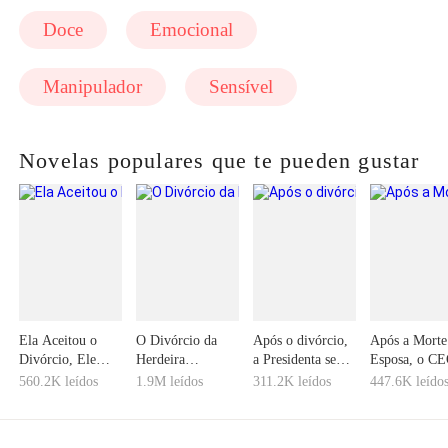
Doce
Emocional
Manipulador
Sensível
Novelas populares que te pueden gustar
Ela Aceitou o
O Divórcio da
Após o divórcio,
Após a Morte
Divórcio, Ele
Herdeira
a Presidenta se
Esposa, o C
Entrou em Pânico
Bilionária
arrependeu
Envelheceu d
560.2K leídos
1.9M leídos
311.2K leídos
447.6K leído
Noite para o 