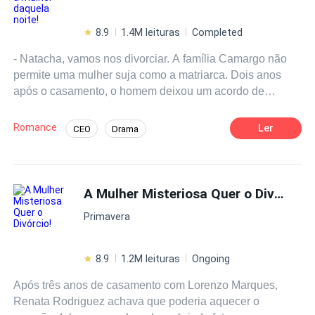
8.9
1.4M leituras
Completed
- Natacha, vamos nos divorciar. A família Camargo não
permite uma mulher suja como a matriarca. Dois anos
após o casamento, o homem deixou um acordo de
divórcio.Natacha Gonçalves entendeu que Joaquim
Camargo queria dar à sua amada um status
Romance
Ler
CEO
Drama
oficial.Enquanto para ele, ela era apenas um objeto
Contemporâneo
Casamento por Contrato
danificado por outro homem.- Joaquim, desista dessa
ideia. Enquanto eu estiver aqui, aquela mulher jamais
entrará na família Camargo! Sua resistência resultava na
A Mulher Misteriosa Quer o Divórcio!
falência da família e na morte trágica de seu
Primavera
pai.Finalmente, ela desistiu.Ao seu redor, não havia mais
rastros dela.No dia do casamento de Joaquim com sua
amada, seu empregado revelou: - Sr. Joaquim, Sra.
8.9
1.2M leituras
Ongoing
Camargo foi a amada naquela noite!
Após três anos de casamento com Lorenzo Marques,
Renata Rodriguez achava que poderia aquecer o