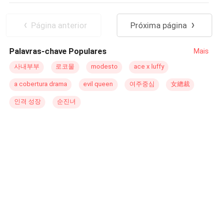
levaria a sério?Desapontada, ela se virou e partiu.Desde
falou com a voz trêmula, lembrando os votos
POV em Terceira Pessoa
Intenso
então, sua vida tomou um rumo espetacular, se tornando
matrimoniais: - Matheus e Stella, até que a morte os
Página anterior
Próxima página
uma advogada renomada e respeitada no meio jurídico,
separe, proibido o divórcio!
uma autoridade indiscutível.Se tornou alvo do desejo de
Palavras-chave Populares
Mais
incontáveis admiradores.Ele, arrependido, a encurralou
contra a parede, com olhos inflamados de paixão:- Você
사내부부
로코물
modesto
ace x luffy
pertence a mim, sua vida é minha, casaria comigo?Ela,
a cobertura drama
evil queen
여주중심
女總裁
com um sorriso radiante, respondeu:- Desculpa, pode se
afastar? Você está obstruindo meu caminho para o
인격 성장
순진녀
verdadeiro amor.