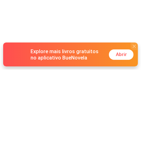
Explore mais livros gratuitos
Abrir
no aplicativo BueNovela
Hot Genres
Romance
Recursos
Lobisomem
Palavras-chave
Redes sociais
Máfia