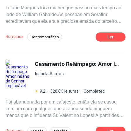
Liliane Marques foi a mulher que passou mais tempo ao
lado de William Gabaldo.As pessoas em Serafim
acreditavam que ela era a preciosa amada do terceiro
jovem mestre da família Gabaldo, uma mulher intocável e
sagrada.No entanto, só a própria Liliane sabia que ela
Romance
Ler
Contemporâneo
era apenas uma substituta da verdadeira amada daquele
homem.No dia em que ele finalmente encontrou a mulher
que amava, ele a abandonou como um objeto
descartável.Liliane ficou desiludida e, com o feto em seu
Casamento Relâmpago: Amor Insano do Senhor Implacável
ventre, decidiu partir para longe.Mas aí, o homem
Isabela Santos
enlouqueceu. Ele jamais teria imaginado que a amada
que ele procurou por mais de uma década era, na
verdade, a mulher que esteve casada com ele o tempo
9.2
320.6K leituras
Completed
todo...
Foi abandonada por um cafajeste, então ela se casou
com um cara qualquer, que acabou sendo ninguém
menos que o influente Sr. Valentino Lopes! A partir desse
momento, ela se tornou a admirável Sra. Lopes.Diziam
por aí que o Sr. Valentino não se interessava por
Romance
Ler