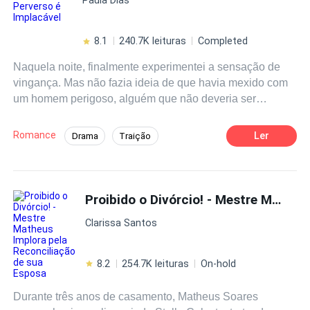
medo, ela respondeu:- Sr. Souza, eu não tive a intenção
de te desrespeitar...Os olhos escuros dele a contemplam,
enquanto diz:- Tarde demais, eu exijo compensação.Por
8.1
240.7K leituras
Completed
que ele está cada vez mais próximo e agindo como este
Naquela noite, finalmente experimentei a sensação de
casamento de mentirinha fosse de verdade?Ela ficou
vingança. Mas não fazia ideia de que havia mexido com
vermelha de vergonha, mas ele não se importa.
um homem perigoso, alguém que não deveria ser
Erguendo a sobrancelha e olhando para ela com
provocado!
interesse, ele disse:- Já temos até uma criança, por que
ainda age de forma tão reservada comigo?E então,
Romance
Ler
Drama
Traição
aquela coisinha baixinha e adorável ao lado de Rita
Casamento por Contrato
Contemporâneo
segura a mão dela e pisca com olhos grandes, dizendo:-
Mamãe, eu quero um irmão!
CEO
Traição
Implacável
Proibido o Divórcio! - Mestre Matheus Implora pela Reconciliação de sua Esposa
Clarissa Santos
8.2
254.7K leituras
On-hold
Durante três anos de casamento, Matheus Soares