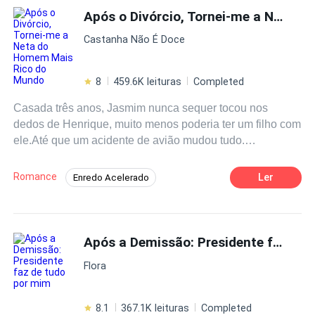
pobreza e certamente voltaria, mendigando abrigo à
Após o Divórcio, Tornei-me a Neta do Homem Mais Rico do Mundo
Identidade Oculta
família Garrote e continuando a usar seus recursos para
Castanha Não É Doce
apoiar Lorenzo Borges na maior cada de pau.Até que,
mais tarde...Alguém viu o Presidente Borges, com os
olhos marejados e pidões, bloqueando o caminho de sua
8
459.6K leituras
Completed
ex-mulher e dizendo:- Tati, quando você vai voltar para se
Casada três anos, Jasmim nunca sequer tocou nos
casar comigo de novo?
dedos de Henrique, muito menos poderia ter um filho com
ele.Até que um acidente de avião mudou tudo.
Sobrevivente da tragédia, ela se deparou com Henrique
em uma clínica médica, acompanhando outra mulher
Romance
Ler
Enredo Acelerado
durante um exame pré-natal.Foi então que ela percebeu
Secretário/Secretária
Identidade Oculta
que nunca havia entrado no coração daquele homem.No
momento em que decidiu se divorciar, uma reviravolta
Segunda Chance
Herdeiro/Herdeira
surpreendente aconteceu, ela se a neta do homem mais
Após a Demissão: Presidente faz de tudo por mim
Drama
Contemporâneo
Reviravolta
rico do mundo.Se não poderia ser Sra. Lopes, então seria
Traição
Flora
a arqui-inimiga da família Lopes, uma mulher que ele
jamais seria digno de alcançar!
8.1
367.1K leituras
Completed