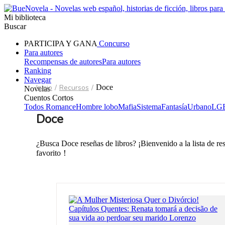
Mi biblioteca
Buscar
PARTICIPA Y GANA
Concurso
Para autores
Recompensas de autores
Para autores
Ranking
Navegar
Inicio
/
Recursos
/
Doce
Novelas
Cuentos Cortos
Todos
Romance
Hombre lobo
Mafia
Sistema
Fantasía
Urbano
LG
Doce
¿Busca Doce reseñas de libros? ¡Bienvenido a la lista de r
favorito！