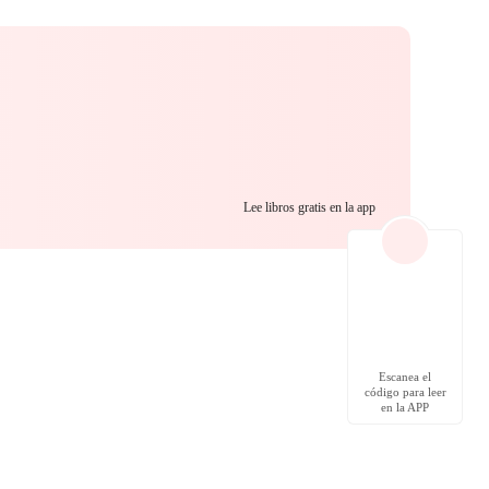
Lee libros gratis en la app
Escanea el
código para leer
en la APP