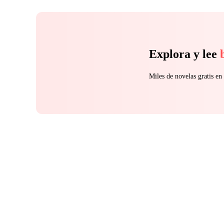
luta pelo poder pode acabar num romance
inesperado.
Explora y lee
Miles de novelas gratis e