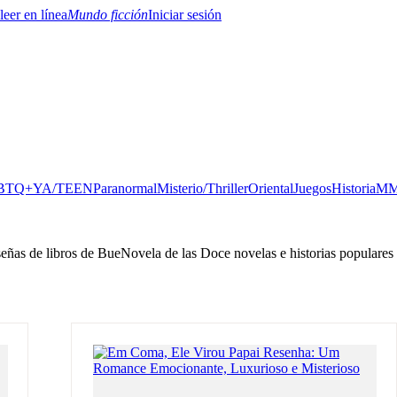
Mundo ficción
Iniciar sesión
BTQ+
YA/TEEN
Paranormal
Misterio/Thriller
Oriental
Juegos
Historia
MM
eseñas de libros de BueNovela de las Doce novelas e historias populares