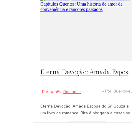
Eterna Devoção: Amada Esposa do Sr. Souza Capítulos Quentes: Uma história de amor de conveniência e rancores passados
- Por: BueNove
Português
·
Romance
Eterna Devoção: Amada Esposa do Sr. Souza é
um livro de romance. Rita é obrigada a casar-se
com o poderoso Sr. Souza, um homem misterioso
e orgulhoso. O que no início começou como uma
LEER