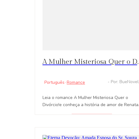
A Mulher Misteriosa Quer o Divórcio! Capítulos Quentes: Renata tom
- Por: BueNove
Português
·
Romance
Leia o romance A Mulher Misteriosa Quer o
Divórcio!e conheça a história de amor de Renata
e Lorenzo, que conseguem constituir uma família
feliz após uma traição amorosa.
LEER