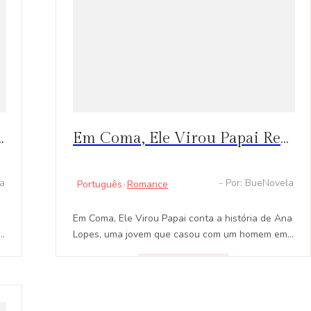
ará a decisão de sua vida ao perdoar seu marido Lorenzo
Em Coma, Ele Virou Papai Resenha: Um Romance Emocionante, Luxurioso e Misterioso
la
- Por: BueNovela
Português
·
Romance
Em Coma, Ele Virou Papai conta a história de Ana
Lopes, uma jovem que casou com um homem em
coma para salvar a vida da mãe. Mas no dia do
casamento acontece algo inesperado que
LEER
mudará o seu destino para sempre.