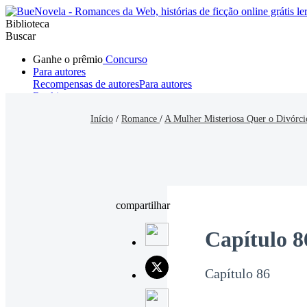
Biblioteca
Buscar
Ganhe o prêmio
Concurso
Para autores
Recompensas de autores
Para autores
Ranking
Navegar
Início
/
Romance
/
A Mulher Misteriosa Quer o Divórci
Novelas
Contos Curtos
Todos
Romance
Hombre lobo
Mafia
Sistema
Fantasía
Urbano
LG
compartilhar
Capítulo 8
Capítulo 86