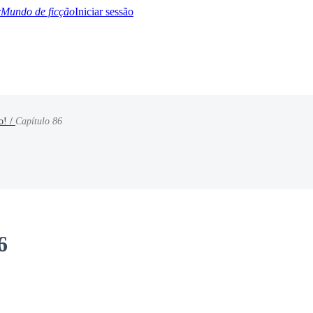
Mundo de ficção
Iniciar sessão
o! /
Capítulo 86
BTQ+
YA/TEEN
Paranormal
Misterio/Thriller
Oriental
Juegos
Historia
MM
6