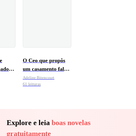
e
O Ceo que propôs
gados
um casamento falso
com a sua secretária
Adeline Bitencourt
61 leituras
Explore e leia
boas novelas
gratuitamente