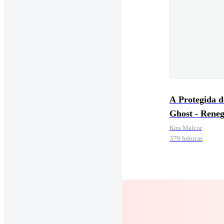
A Protegida d
Ghost - Rene
MC
Kira Malcor
379 leituras