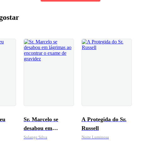
gostar
Seu
Sr. Marcelo se
A Protegida do Sr.
desabou em
Russell
lágrimas ao
Solange Silva
Noite Luminosa