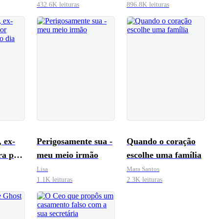
432.6K leituras
896.8K leituras
encontrar o exame
de gravidez
 ex-
Perigosamente sua -
Quando o coração
ra por
meu meio irmão
escolhe uma família
todo
Lisa
Mara Santos
1.1K leituras
2.3K leituras