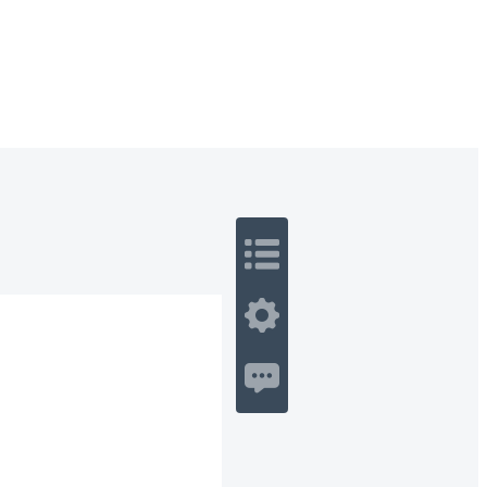
 Romance
Sci-Fi
Guerra
Otros