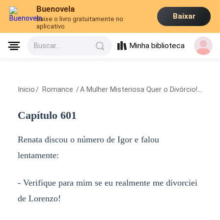
Buenovela
Baixar
Baixe o livro gratuitamente no
aplicativo
Minha biblioteca
Buscar...
Inicio
/
Romance
/
A Mulher Misteriosa Quer o Divórcio!
/
Capít
Capítulo 601
Renata discou o número de Igor e falou
lentamente:
- Verifique para mim se eu realmente me divorciei
de Lorenzo!