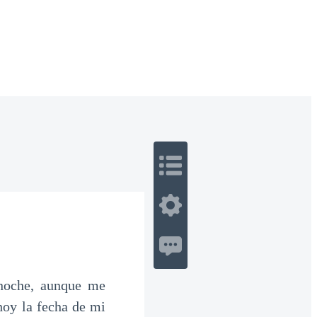
 Romance
Sci-Fi
Guerra
Otros
 noche, aunque me
hoy la fecha de mi