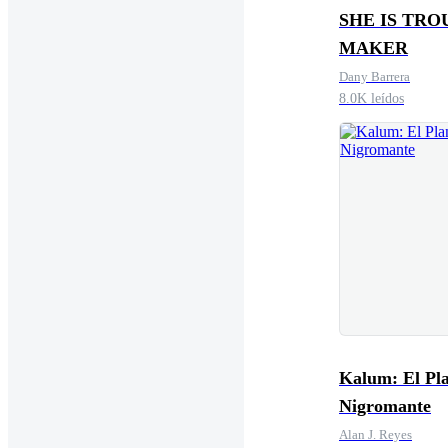
SHE IS TRO
MAKER
Dany Barrera
8.0K leídos
Kalum: El Pl
Nigromante
Alan J. Reyes