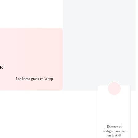
to!
Lee libros gratis en la app
Escanea el
código para leer
en la APP