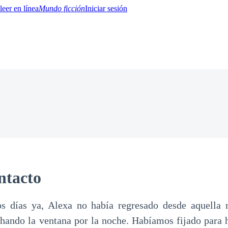
Mundo ficción
Iniciar sesión
BTQ+
YA/TEEN
Paranormal
Misterio/Thriller
Oriental
Juegos
Historia
MM
ntacto
s días ya, Alexa no había regresado desde aquella
chando la ventana por la noche. Habíamos fijado para 