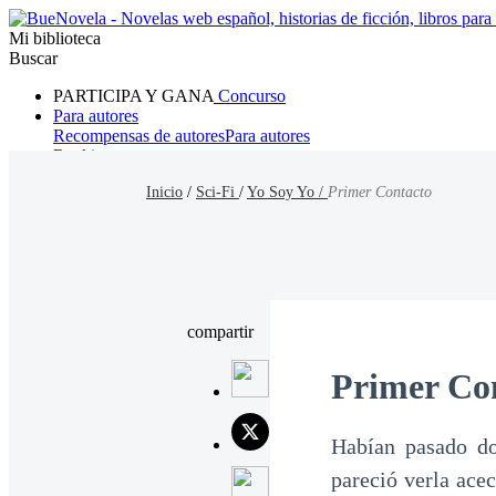
Mi biblioteca
Buscar
PARTICIPA Y GANA
Concurso
Para autores
Recompensas de autores
Para autores
Ranking
Navegar
Inicio
/
Sci-Fi
/
Yo Soy Yo /
Primer Contacto
Novelas
Cuentos Cortos
Todos
Romance
Hombre lobo
Mafia
Sistema
Fantasía
Urbano
LG
compartir
Primer Co
Habían pasado do
pareció verla ace