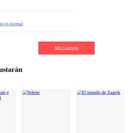
no es normal
Más Capítulos
ustarán