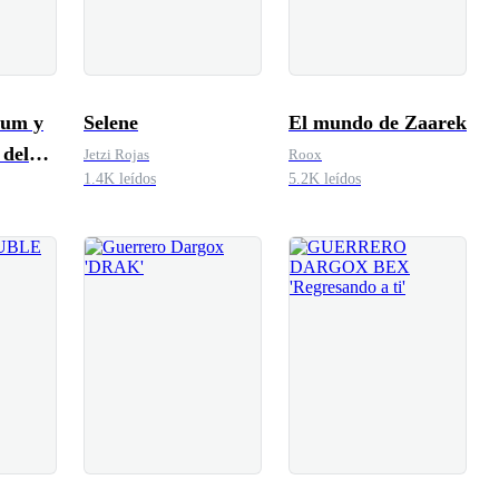
rum y
Selene
El mundo de Zaarek
 del
Jetzi Rojas
Roox
1.4K leídos
5.2K leídos