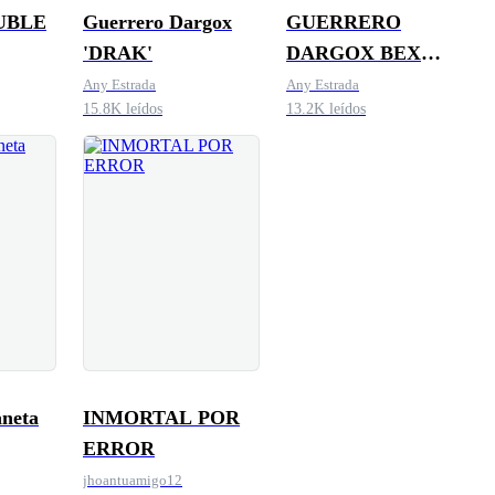
UBLE
Guerrero Dargox
GUERRERO
'DRAK'
DARGOX BEX
'Regresando a ti'
Any Estrada
Any Estrada
15.8K leídos
13.2K leídos
aneta
INMORTAL POR
ERROR
jhoantuamigo12