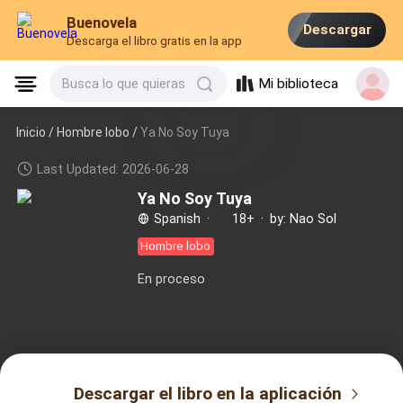
Buenovela
Descargar
Descarga el libro gratis en la app
Mi biblioteca
Busca lo que quieras
Inicio /
Hombre lobo
/
Ya No Soy Tuya
Last Updated: 2026-06-28
Ya No Soy Tuya
Spanish
·
18+
·
by: Nao Sol
Hombre lobo
En proceso
Descargar el libro en la aplicación