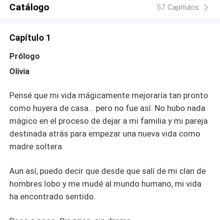
manera que no puedo ignorar ni fingir que no siento cada
Catálogo
57 Capítulos
vez que está cerca. Él tiene sus razones. Puede que
hasta sean buenas. Pero hay cosas que una explicación
Capítulo 1
no borra, y casarse con mi hermana es una de ellas. Si
quiere mi perdón, que lo gane.
Prólogo
Olivia
Pensé que mi vida mágicamente mejoraría tan pronto
como huyera de casa… pero no fue así. No hubo nada
mágico en el proceso de dejar a mi familia y mi pareja
destinada atrás para empezar una nueva vida como
madre soltera.
Aun así, puedo decir que desde que salí de mi clan de
hombres lobo y me mudé al mundo humano, mi vida
ha encontrado sentido.