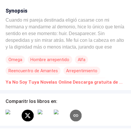
Synopsis
Cuando mi pareja destinada eligió casarse con mi
hermana y mandarme al demonio, hice lo único que tenía
sentido en ese momento: huir. Desaparecer. Sin
despedidas y sin mirar atrás. Me fui con la cabeza en alto
y la dignidad más o menos intacta, jurando que ese
hombre no iba a ocupar ni un centímetro más de mi
Omega
Hombre arrepentido
Alfa
cabeza. Lo que no tenía planeado era darme cuenta, tres
semanas después, de que me había llevado más de él de
Reencuentro de Amantes
Arrepentimiento
lo que pensaba. Ahora, cuatro años después, tengo un
hijo adorable que heredó los ojos de su padre, una vida
Huida con un Bebé
Contemporánea
Pasión
Ya No Soy Tuya Novelas Online Descarga gratuita de PDF
construida desde cero en una ciudad donde nadie sabe
Amor y odio
quién soy, y una regla de oro muy simple: Daniel Griffin
no existe. Funciona de maravilla. Hasta que no me queda
Comparitr los libros en:
otra opción que volver a casa. De regreso en Fallonmore,
Daniel quiere hablar. Quiere que entienda que las cosas
no fueron exactamente como parecieron. Y lo peor de
todo es que el universo nos hizo compatibles de una