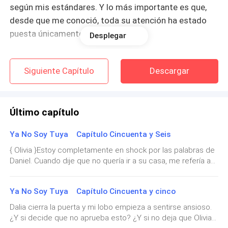
según mis estándares. Y lo más importante es que,
desde que me conoció, toda su atención ha estado
puesta únicamente en mí.
Desplegar
Eso es todo lo que le pido a un hombre, desde que
Siguiente Capítulo
Descargar
sucedió la
Gran Tragedia.
Amo a Felix, pero
definitivamente no lo amo tanto como él me ama a
mí.
Último capítulo
Y si tengo que darle un consejo a cualquier mujer, le
Ya No Soy Tuya Capítulo Cincuenta y Seis
diría eso: nunca estés con alguien que te ama menos
de lo que tú lo amas.
{ Olivia }Estoy completamente en shock por las palabras de
Daniel. Cuando dije que no quería ir a su casa, me refería a
que me llevara al hotel del centro. No me refería a esto.Hay
—Mi día era gris hasta que te vi —Felix contesta,
una casa enorme y hermosa frente an mis ojos y Daniel
terminando con una sonrisa y un guiño coqueto que
Ya No Soy Tuya Capítulo Cincuenta y cinco
acaba de decirme que es "mía", pero aun así mi cerebro no
me hace reír— ¿Tienes planes para esta noche?
puede procesarlo. ¿Por qué demonios Daniel compraría una
Dalia cierra la puerta y mi lobo empieza a sentirse ansioso.
casa para mí justo después de romper nuestro vínculo y
¿Y si decide que no aprueba esto? ¿Y si no deja que Olivia
acordar despedirnos de lo que sea que teníamos una vez
—Mmm... nop —contesto, esperando que nadie entre a