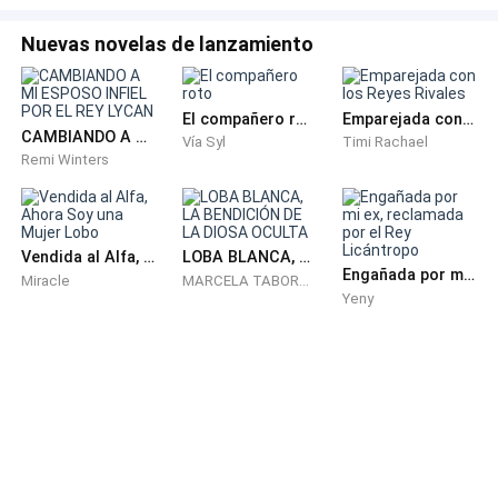
molesta.
Nuevas novelas de lanzamiento
Cuando llego a casa, mi hijo salta del sofá y corre
hacia mí.
El compañero roto
Emparejada con los Reyes Rivales
CAMBIANDO A MI ESPOSO INFIEL POR EL REY LYCAN
Vía Syl
Timi Rachael
Remi Winters
—¡Hola, mami!
Levanta los brazos para que lo cargue y lo hago de
inmediato.
Vendida al Alfa, Ahora Soy una Mujer Lobo
LOBA BLANCA, LA BENDICIÓN DE LA DIOSA OCULTA
Engañada por mi ex, reclamada por el Rey Licántropo
Miracle
MARCELA TABORDA
Yeny
Joder. Cada día pesa más. Un poco más de lo normal
para un niño de su edad, pero todavía no me permito
preocuparme por eso.
—Hola, bebé —Aparto su largo cabello negro de la
cara. Apenas tiene tres años y medio y ya se parece
muchísimo a su padre. Afortunadamente, la fealdad