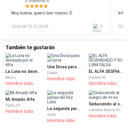
S Vivaracha10
quejarse p…—¡Daniel!—¿Desde cuándo nos ha importado
estar en público? —suelto para convencerla mientras mis
—Paso por ti a las ocho.
Muy buena, quiero leer masss :D
Inter
manos vuelven a bajar hacia sus piernas desnudas. Excepto
que mi voz suena demasiado grave. No es completamente
Después de decir eso, sale de la cafetería sin pedir
2026-06-15 15:39:49
3
2026-
mía. Olivia jadea cuando me aparto de ella con
nada y regresa a su oficina, en el edificio de enfrente.
Puerto domingo no es un restaurante cualquiera, es el
También te gustarán
mejor restaurante de toda la ciudad. Si me invitó ahí
en un día que no es nuestro aniversario o una fecha
Una Diosa para un beta
importante en lo absoluto, solo puede significar algo
La Luna no deseada por el Alfa
EL ALFA DESPIADADO Y SU LUNA FALSA.
Dayrin
más.
Miss L
Paulina W
Hombre lobo
Hombre lobo
Hombre lobo
Va a pedirme matrimonio.
Mi Amado Alfa
Seduciendo al suegro de mi ex
Paso el resto del día envuelta en una nube de
Sami_23
La segunda pareja del Rey Lobo
Caroline Above Story
Hombre lobo
emoción, atendiendo a todos con tanto entusiasmo
Sumi
Hombre lobo
que mis propinas se duplican y todo el mundo parece
Hombre lobo
querer conversar conmigo. Por primera vez, no me