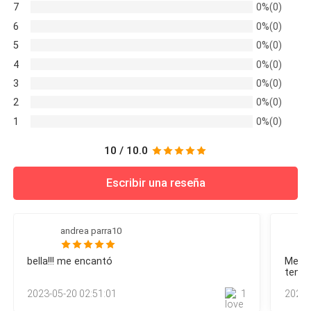
7
0%(0)
6
0%(0)
5
0%(0)
4
0%(0)
3
0%(0)
2
0%(0)
1
0%(0)
10 / 10.0
Escribir una reseña
andrea parra10
bella!!! me encantó
Me en
tenga
más d
2023-05-20 02:51:01
1
2023-
separ