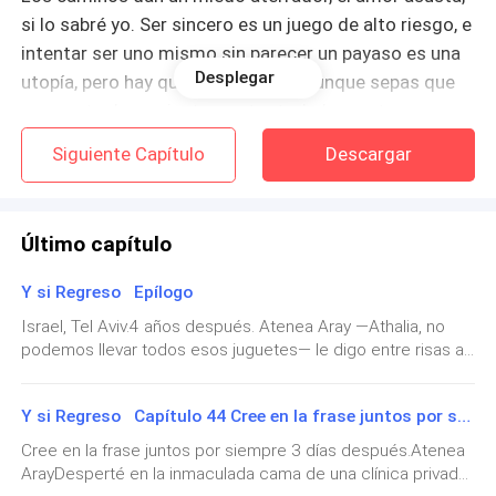
si lo sabré yo. Ser sincero es un juego de alto riesgo, e
intentar ser uno mismo sin parecer un payaso es una
Desplegar
utopía, pero hay que decir ese “sí” aunque sepas que
vas contra la corriente, contra todo lo que te
amenaza; porque muchas veces en esas dos letras va
Siguiente Capítulo
Descargar
la mayor felicidad de alguien a quien quieres con todo
tu alma o incluso la tuya propia; y por supuesto no
necesitarás perder a nadie
para darte cuenta de lo
Último capítulo
importante que es para ti.
Y si Regreso Epílogo
Espero no perder nunca a mi Rey amado y siempre
Israel, Tel Aviv.4 años después. Atenea Aray —Athalia, no
tenerlo cerca. Quiero que Liam David Aray sea mi casa
podemos llevar todos esos juguetes— le digo entre risas a
y mi hogar. Porque regresar ya no será una opción.
mi hija de casi dos años.—Ti, mami, ti— me afirma con la
Hay decisiones que no se deben dejar “NUNCA” en
cabeza, y está próxima a hacer un berrinche. — El otito
Y si Regreso Capítulo 44 Cree en la frase juntos por siempre
Teddy irá al pateo en avión, necesita conocer a mi tiito Toy.
manos del destino.
—Ok, Teddy irá, pero los otros se quedan— concilio con ella
Cree en la frase juntos por siempre 3 días después.Atenea
que se cruza de brazos enojada y zapatea en el piso para
ArayDesperté en la inmaculada cama de una clínica privada.
demostrarme su inconformidad.—Los llevaremos todos—