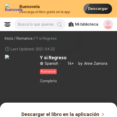
Buenovela
Descargar
Descarga el libro gratis en la app
Mi biblioteca
Busca lo que quieras
Inicio /
Romance
/
Y si Regreso
Last Updated: 2021-04-22
Y si Regreso
Spanish
·
16+
·
by: Anne Zamora
Romance
Completo
Descargar el libro en la aplicación