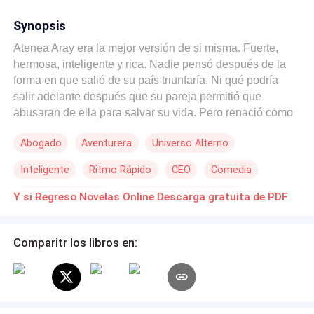
Synopsis
Atenea Aray era la mejor versión de si misma. Fuerte,
hermosa, inteligente y rica. Nadie pensó después de la
forma en que salió de su país triunfaría. Ni qué podría
salir adelante después que su pareja permitió que
abusaran de ella para salvar su vida. Pero renació como
el Ave Fénix, solo que es necesario que decida si
Abogado
Aventurera
Universo Alterno
organizar su pasado es realmente necesario. En su vida
solo hay lugar para un hombre Liam David, su salvador y
Inteligente
Ritmo Rápido
CEO
Comedia
Amigo. Que pasará cuando descubran que sus
sentimientos han cambiado y que su amistad ya no es la
Diferencia de Edad
Matrimonio por Contrato
Y si Regreso Novelas Online Descarga gratuita de PDF
que era.
Comparitr los libros en: