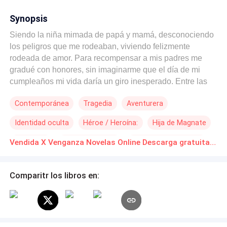
Synopsis
Siendo la niña mimada de papá y mamá, desconociendo
los peligros que me rodeaban, viviendo felizmente
rodeada de amor. Para recompensar a mis padres me
gradué con honores, sin imaginarme que el día de mi
cumpleaños mi vida daría un giro inesperado. Entre las
sombras un enemigo de mis padres me acechaba como
Contemporánea
Tragedia
Aventurera
si yo fuera la presa de algún animal salvaje. Maquinaba
mi destino, uno que no se lo deseo ni a mi peor enemiga,
Identidad oculta
Héroe / Heroína:
Hija de Magnate
fui raptada y llevada a un país desconocido para mí, viví
los horrores que mi vista nunca se imaginó ver. Mire
Venganza
Ventaja Especial
Amor a Primera Vista
Vendida X Venganza Novelas Online Descarga gratuita de PDF
cómo las jóvenes eran tratadas como un pedazo de carne
para satisfacer a las mentes perversas y lujuriosas de los
hombres. Ver cómo deseaban desnudarnos y llevarnos a
Comparitr los libros en:
situaciones donde la mente de una chica inocente y pura
jamás se le ha cruzado por la cabeza. ¿Quieres saber
cómo me aferre a la vida? ¿Quién Dios puso en mi
camino para salir de ese sitio? Y ¿De como me arme de