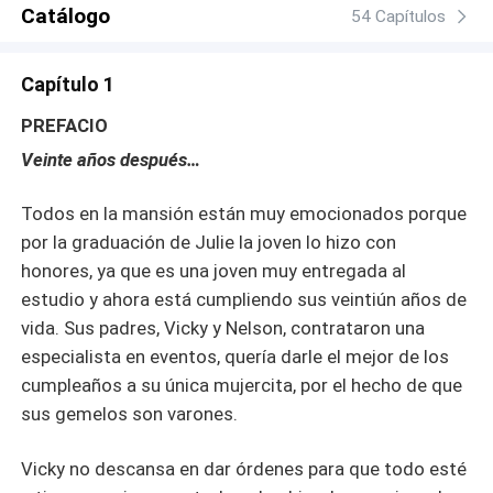
valor para no morir en el intento? Te invito a que
Catálogo
54 Capítulos
conozcas mi historia, soy la hija de Vicky y Nelson Morris,
es la continuación de Un Amor tan Puro.
Capítulo 1
PREFACIO
Veinte años después…
Todos en la mansión están muy emocionados porque
por la graduación de Julie la joven lo hizo con
honores, ya que es una joven muy entregada al
estudio y ahora está cumpliendo sus veintiún años de
vida. Sus padres, Vicky y Nelson, contrataron una
especialista en eventos, quería darle el mejor de los
cumpleaños a su única mujercita, por el hecho de que
sus gemelos son varones.
Vicky no descansa en dar órdenes para que todo esté