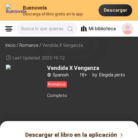
Buenovela
Descargar
Descarga el libro gratis en la app
Mi biblioteca
Busca lo que quieras
Inicio /
Romance
/
Vendida X Venganza
Last Updated: 2023-10-12
Vendida X Venganza
Spanish
·
18+
·
by: Elegida pinto
Romance
Completo
Descargar el libro en la aplicación