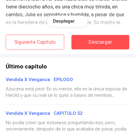
tiene dieciocho años, es una chica muy tímida, en
cambio, Julie es simpática y humilde, a pesar de que
Desplegar
es la heredera de una jugosa herencia. Su madre le
enseño a ser cordial y ayudar al necesitado, aunque
ella es un poco ingenua por el hecho de que siempre la
Siguiente Capítulo
Descargar
sobreprotegen sus padres.
Su abuelo Andrés junto a su esposa tienen un bebé de
Último capítulo
un año, el primer varoncito de Andrés, quien se ha
vuelto loco con su hijo, ya que después de tanto
Vendida X Venganza EPILOGO
intentarlo que hasta al fin lo lograron, igual paso con
Azucena está peor. En su mente, ella es la única esposa de
Samy y Jorge. Quienes se sometieron a muchos
Harold y que su rival se lo quito a bases de mentiras,
estudios hasta que por fin lograron reactivar los
convirtiéndose en la amante. Actualmente, Azucena estaba
espermatozoides de Jorge, ahora es un feliz padre de
embarazada de Harold nuevamente, es su segundo hijo, ya
Vendida X Venganza CAPITULO 52
que su primer hijo, ella se inventa que Leticia se lo mato por
dos muchachos, que La mayor es Clarisa con apenas
celos. Cada vez sus desvaríos son peores. Los
No podía creer que estuviese preguntando eso, pero,
dieciocho años y Jorge Junior de catorce años.
medicamentos no funcionan con ella, sus padres la visitan
sinceramente, después de lo que acababa de pasar, podía
casi todos los días. Ellos tienen fe de que su hija, se aliviara