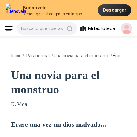
Buenovela
Descargar
Descarga el libro gratis en la app
Mi biblioteca
Busca lo que quieras
Inicio
/
Paranormal
/
Una novia para el monstruo
/
Érase una vez un dios malvado...
Una novia para el
monstruo
K. Vidal
Érase una vez un dios malvado...