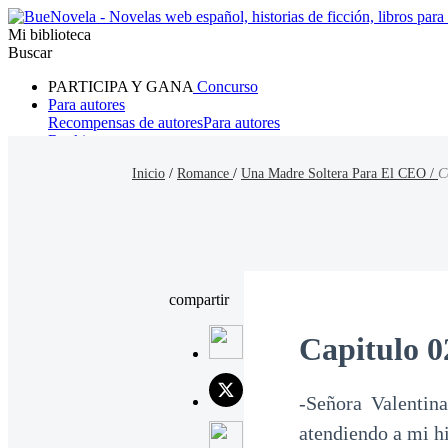
Mi biblioteca
Buscar
PARTICIPA Y GANA
Concurso
Para autores
Recompensas de autores
Para autores
Ranking
Navegar
Inicio
/
Romance
/
Una Madre Soltera Para El CEO /
C
Novelas
Cuentos Cortos
Todos
Romance
Hombre lobo
Mafia
Sistema
Fantasía
Urbano
LG
compartir
Capitulo 0
-Señora Valentin
atendiendo a mi hi