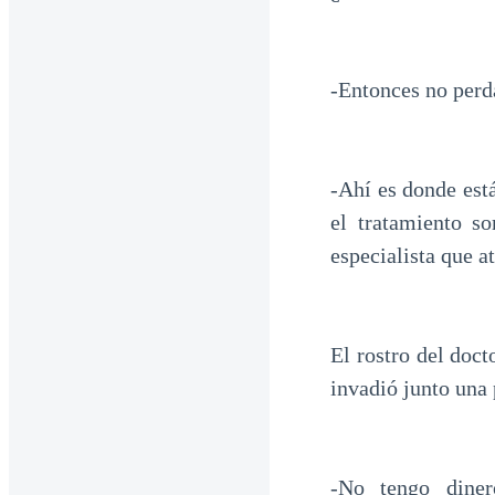
-Entonces no per
-Ahí es donde est
el tratamiento s
especialista que at
El rostro del doc
invadió junto una
-No tengo dine