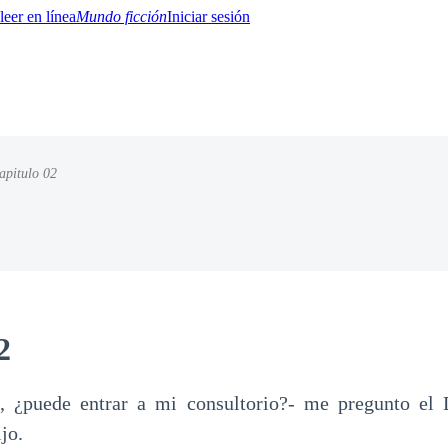
Mundo ficción
Iniciar sesión
apitulo 02
BTQ+
YA/TEEN
Paranormal
Misterio/Thriller
Oriental
Juegos
Historia
MM
2
a, ¿puede entrar a mi consultorio?- me pregunto el 
jo.