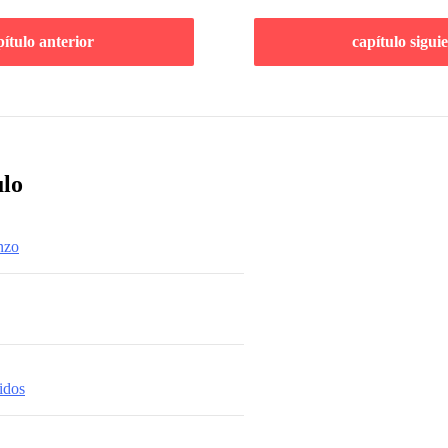
pítulo anterior
capítulo sigui
ulo
nzo
idos