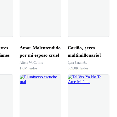
tres
Amor Malentendido
Cariño, ¿eres
ianes
por mi esposo cruel
multimillonario?
Alicia W. Colins
Lyra Paramés.
1.8M leídos
659.0K leídos