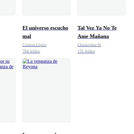
El universo escucho
Tal Vez Ya No Te
mal
Ame Mañana
Cristina López
Christopher W
784 leídos
131 leídos