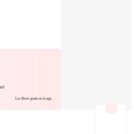
to!
Lee libros gratis en la app