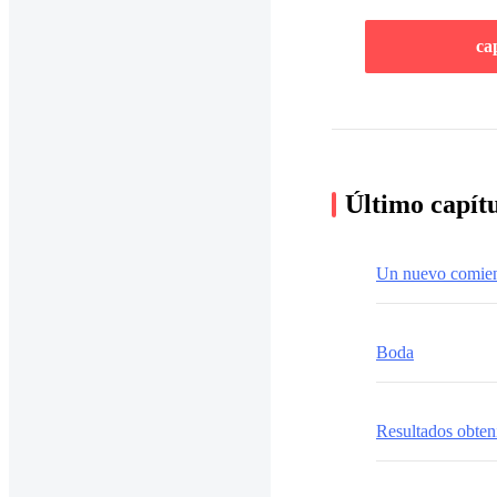
ca
Último capít
Un nuevo comie
Boda
Resultados obten