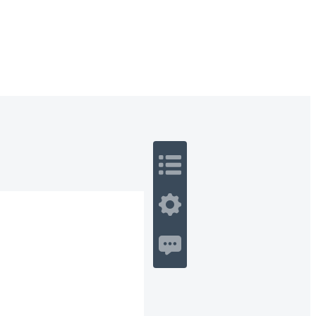
 Romance
Sci-Fi
Guerra
Otros