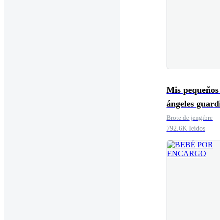
Mis pequeños 
ángeles guard
Brote de jengibre
792.6K leídos