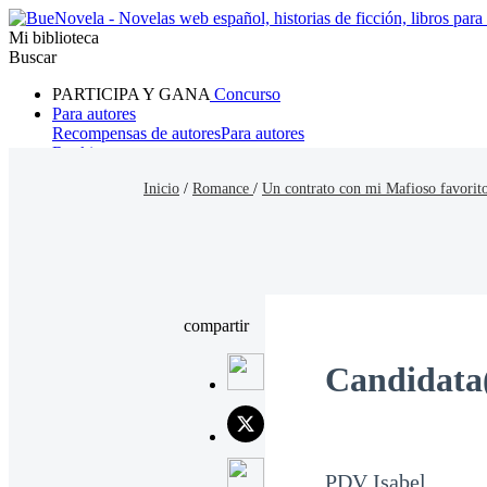
Mi biblioteca
Buscar
PARTICIPA Y GANA
Concurso
Para autores
Recompensas de autores
Para autores
Ranking
Navegar
Inicio
/
Romance
/
Un contrato con mi Mafioso favorit
Novelas
Cuentos Cortos
Todos
Romance
Hombre lobo
Mafia
Sistema
Fantasía
Urbano
LG
compartir
Candidata(
PDV Isabel