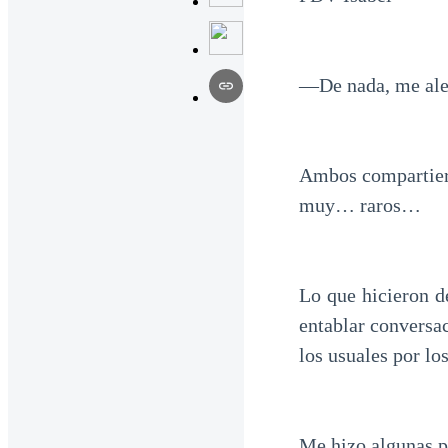
―De nada, me aleg
Ambos compartier
muy… raros…
Lo que hicieron d
entablar conversac
los usuales por lo
Me hizo algunas p