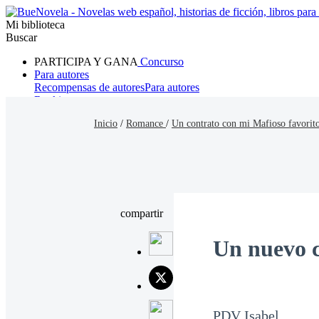
Mi biblioteca
Buscar
PARTICIPA Y GANA
Concurso
Para autores
Recompensas de autores
Para autores
Ranking
Navegar
Inicio
/
Romance
/
Un contrato con mi Mafioso favorit
Novelas
Cuentos Cortos
Todos
Romance
Hombre lobo
Mafia
Sistema
Fantasía
Urbano
LG
compartir
Un nuevo 
PDV Isabel