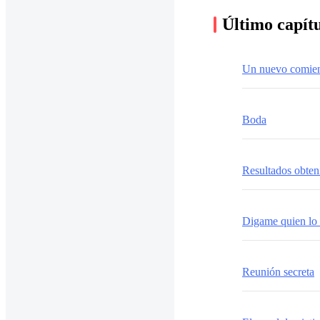
Último capít
Un nuevo comie
Boda
Resultados obten
Digame quien lo 
Reunión secreta