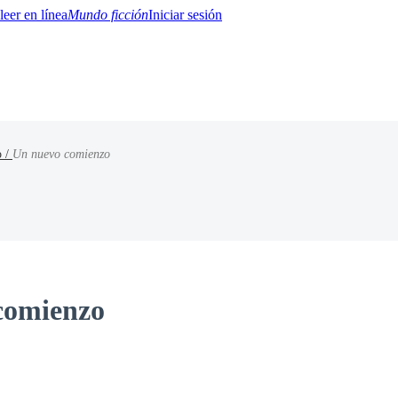
Mundo ficción
Iniciar sesión
o /
Un nuevo comienzo
BTQ+
YA/TEEN
Paranormal
Misterio/Thriller
Oriental
Juegos
Historia
MM
comienzo