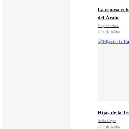
La esposa reb
del Árabe
Tory Sánchez
490.2K leídos
Hijas de la Tr
Bella Hayes
479.9K leídos