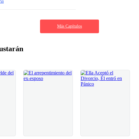
ma
Más Capítulos
ustarán