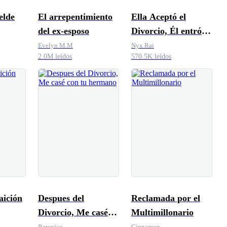
elde
El arrepentimiento
Ella Aceptó el
del ex-esposo
Divorcio, Él entró
en Pánico
Evelyn M.M
Nyx Rai
2.0M leídos
570.5K leídos
aición
Despues del
Reclamada por el
Divorcio, Me casé
Multimillonario
con tu hermano
Berenice
Cinnamon