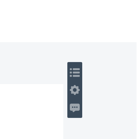
 Romance
Sci-Fi
Guerra
Otros