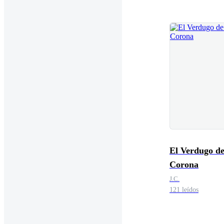
El Verdugo d
Corona
J.C.
121 leídos