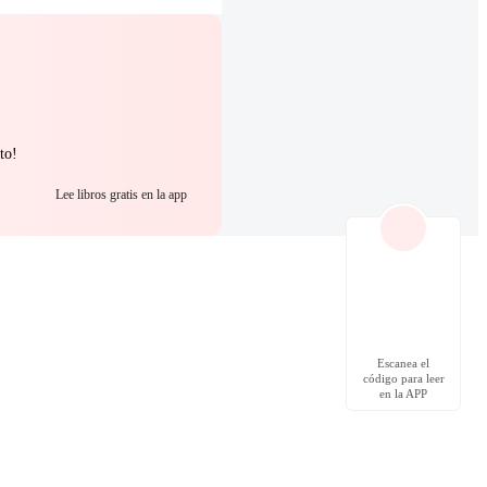
to!
Lee libros gratis en la app
Escanea el
código para leer
en la APP