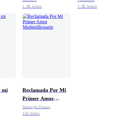
1.3K leídos
1.3K leídos
e mi
Reclamada Por Mi
Primer Amor
Multimillionario
Midnight Flames
156 leídos