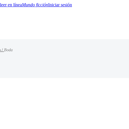
Mundo ficción
Iniciar sesión
o /
Boda
BTQ+
YA/TEEN
Paranormal
Misterio/Thriller
Oriental
Juegos
Historia
MM