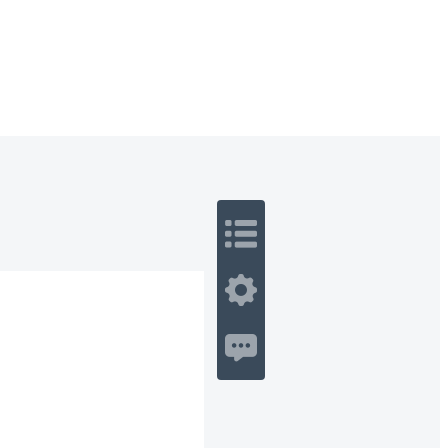
 Romance
Sci-Fi
Guerra
Otros