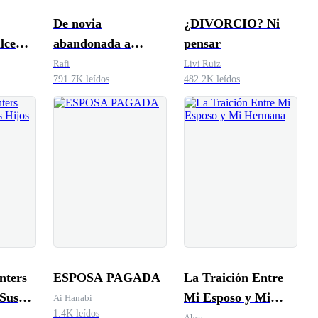
De novia
¿DIVORCIO? Ni
lce
abandonada a
pensar
amada del magnate
Rafi
Livi Ruiz
791.7K leídos
482.2K leídos
nters
ESPOSA PAGADA
La Traición Entre
 Sus
Mi Esposo y Mi
Ai Hanabi
1.4K leídos
Hermana
Ahsa