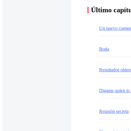
Último capít
Un nuevo comie
Boda
Resultados obten
Digame quien lo 
Reunión secreta