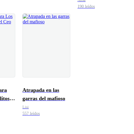
190 leídos
ara
Atrapada en las
litos
garras del mafioso
Lisi
557 leídos