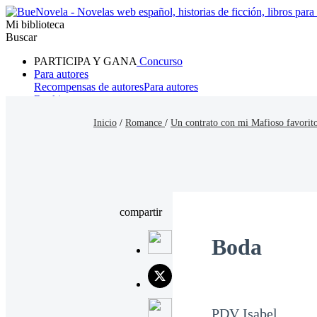
Mi biblioteca
Buscar
PARTICIPA Y GANA
Concurso
Para autores
Recompensas de autores
Para autores
Ranking
Navegar
Inicio
/
Romance
/
Un contrato con mi Mafioso favorit
Novelas
Cuentos Cortos
Todos
Romance
Hombre lobo
Mafia
Sistema
Fantasía
Urbano
LG
compartir
Boda
PDV Isabel