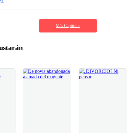
ma
Más Capítulos
ustarán