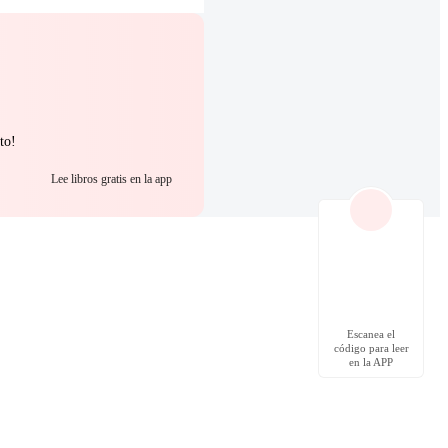
to!
Lee libros gratis en la app
Escanea el
código para leer
en la APP