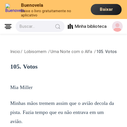
Buenovela
Baixar
Baixe o livro gratuitamente no
aplicativo
Minha biblioteca
Buscar...
Inicio
/
Lobisomem
/
Uma Noite com o Alfa
/
105. Votos
105. Votos
Mia Miller
Minhas mãos tremem assim que o avião decola da
pista. Fazia tempo que eu não entrava em um
avião.