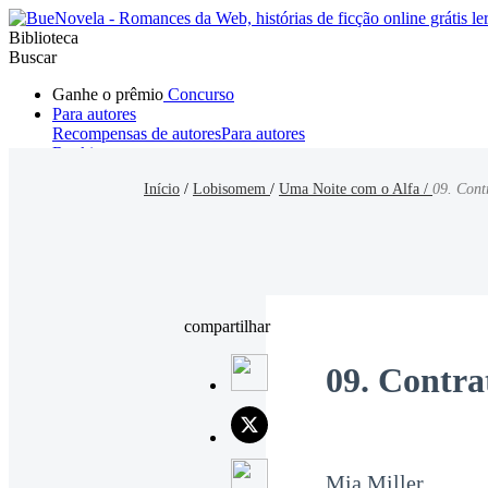
Biblioteca
Buscar
Ganhe o prêmio
Concurso
Para autores
Recompensas de autores
Para autores
Ranking
Navegar
Início
/
Lobisomem
/
Uma Noite com o Alfa /
09. Cont
Novelas
Contos Curtos
Todos
Romance
Hombre lobo
Mafia
Sistema
Fantasía
Urbano
LG
compartilhar
09. Contra
Mia Miller