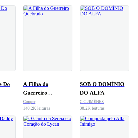
e Do
A Filha do
SOB O DOMÍNIO
Guerreiro
DO ALFA
Quebrado
Cooper
G.C.JIMÉNEZ
140.2K leituras
38.2K leituras