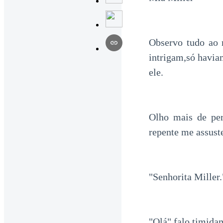
Observo tudo ao 
intrigam,só havia
ele.
Olho mais de per
repente me assus
"Senhorita Miller
"Olá" falo timida