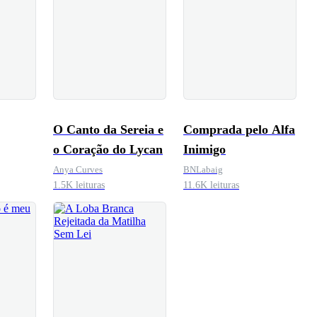
O Canto da Sereia e
Comprada pelo Alfa
o Coração do Lycan
Inimigo
Anya Curves
BNLabaig
1.5K leituras
11.6K leituras