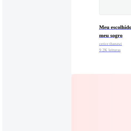
Meu escolhido
meu sogro
cerice thanawi
9.2K leituras