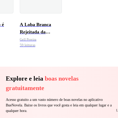
 é
A Loba Branca
Rejeitada da
Matilha Sem Lei
Gell Pereira
59 leituras
Explore e leia
boas novelas
gratuitamente
Acesso gratuito a um vasto número de boas novelas no aplicativo
BueNovela. Baixe os livros que você gosta e leia em qualquer lugar e a
L
qualquer hora.