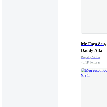
Me Faça Seu,
Daddy Alfa
Royalty Writes
48.1K leituras