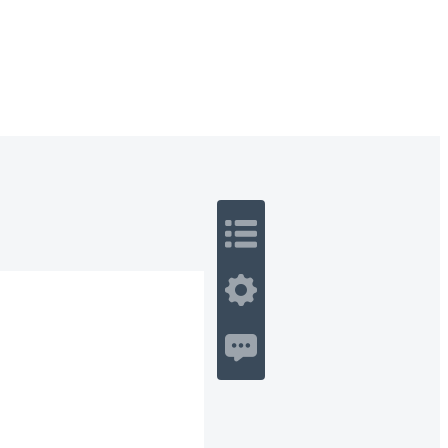
 Romance
Sci-Fi
Guerra
Otros