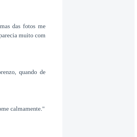
umas das fotos me
 parecia muito com
orenzo, quando de
nome calmamente."