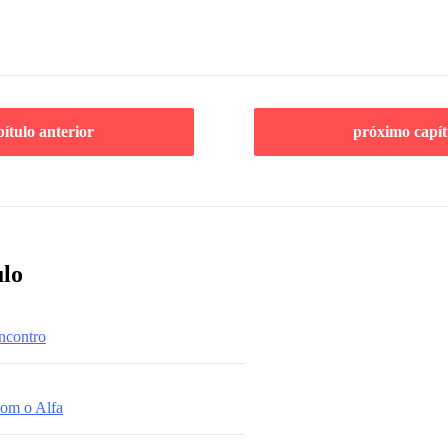
pítulo anterior
próximo capít
ulo
ncontro
com o Alfa