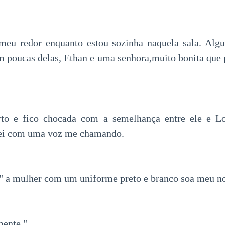
meu redor enquanto estou sozinha naquela sala. Alg
m poucas delas, Ethan e uma senhora,muito bonita que
to e fico chocada com a semelhança entre ele e L
tei com uma voz me chamando.
." a mulher com um uniforme preto e branco soa meu 
mente."