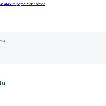
Mundo de ficção
Iniciar sessão
rato
BTQ+
YA/TEEN
Paranormal
Misterio/Thriller
Oriental
Juegos
Historia
MM
to