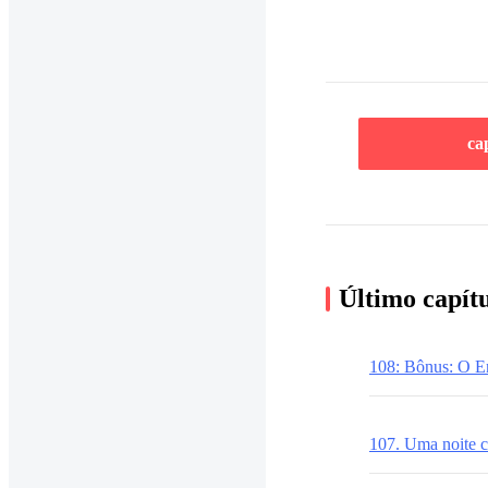
ca
Último capít
108: Bônus: O E
107. Uma noite 