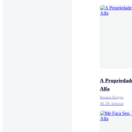
A Propriedad
Alfa
Beatriz Borges
46.5K leituras