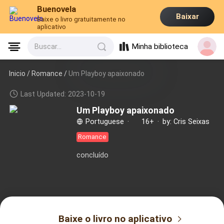
Buenovela
Baixar
Baixe o livro gratuitamente no
aplicativo
Minha biblioteca
Buscar...
Inicio /
Romance
/
Um Playboy apaixonado
Last Updated: 2023-10-19
Um Playboy apaixonado
Portuguese
·
16+
·
by: Cris Seixas
Romance
concluído
Baixe o livro no aplicativo