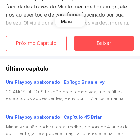
faculdade através do Murilo meu melhor amigo, ele
nos apresentou e de cara fiquei fascinado por sua
Mais
beleza, Olivia é dona de lindos olhos verdes, morena,
delicada e com um corpo escultural, a princípio só vi
beleza nada além, porém com o tempo fui a
Próximo Capítulo
Baixar
conhecendo melhor, ela me ganhou completamente
por ser gente boa, sofisticada mas ao mesmo tempo
ser de uma simplicidade sem igual.
Último capítulo
Uns 6 meses depois de ter conhecido Olivia
Um Playboy apaixonado Epílogo Brian e Ivy
começamos a namorar, estudávamos na mesma
10 ANOS DEPOIS BrianComo o tempo voa, meus filhos
faculdade eu em engenharia, mas precisei mudar de
estão todos adolescentes, Peny com 17 anos, amanhã
curso para administração porque logo, logo, iria
será festa de 18 anos, Ivy está todo empolgada, Peny
assumir a gestão da empresa da família, e ela
decidiu fazer faculdade fora, ela foi aprovada em HAVARD, e
Um Playboy apaixonado Capítulo 45 Brian
estamos todos felizes por ela, ela resolveu seguir meus
nutrição e assim continuamos até nos formar.
passos, vai faze administração, ela é meu legado na
Minha vida não poderia estar melhor, depois de 4 anos de
empresa, Ava e Noah estão agora com 16 anos, ano
sofrimento, jamais poderia imaginar que estaria na mais
Logo depois da formatura fomos morar juntos, um
passado eles debutaram, e Ivy caprichou na festa, e esse