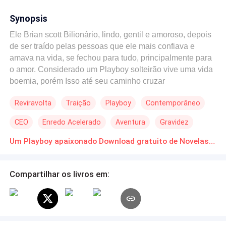
Synopsis
Ele Brian scott Bilionário, lindo, gentil e amoroso, depois
de ser traído pelas pessoas que ele mais confiava e
amava na vida, se fechou para tudo, principalmente para
o amor. Considerado um Playboy solteirão vive uma vida
boemia, porém Isso até seu caminho cruzar
acidentalmente com o da pequena Ivy, que já comeu o
Reviravolta
Traição
Playboy
Contemporâneo
pão que o diabo amassou nessa vida. Brian e Ivy se
apaixonam a primeira vista, mas o que esperar de duas
CEO
Enredo Acelerado
Aventura
Gravidez
pessoas quebradas pela vida? Até chegarem ao seu
''FELIZES PARA SEMPRE'', terão muito a enfrentar.
Um Playboy apaixonado Download gratuito de Novelas Online em PDF
Vamos descobrir aonde essa linda história chegará?...
Compartilhar os livros em: