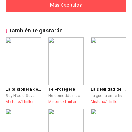
Más Capítulos
También te gustarán
La prisionera del jefe
Te Protegeré
La Debilidad del Rey Vampiro
Soy Nicole Soza, una graduada hace 1 año de Doctorado, tengo 30 años y mi nuevo jefe me tiene prisionera, y yo, solo tengo una opción, seguirle el juego, es mi única arma de defensa si quiero salir de aquí, comportarme de acuerdo a lo que Erick me pide y esperar a que me saque de este lugar para cumplir con "mi misión de cautiverio". Darle un hijo. No tengo que olvidar eso, quién soy y que tengo que hacer de toda esta situación, él quiere algo, yo también. Mi libertad.
He cometido muchos errores en mi vida de los cuales me arrepiento profundamente. Mis enemigos creen que estoy muerto y el amor de mi vida piensa que la abandoné junto con mi hijo. Hoy he vuelto para proteger a mi familia aunque ella no lo sepa, no pido perdón, ni otra oportunidad, solo quiero lo mejor para ellos aunque yo no esté a su lado.
La guerra entre humanos y vampiros está llegando a su fin, dando como vencedores a estos últimos. Con el Rey Kyllian, los vampiros no piensan negociar ninguna tregua con los humanos y buscan someterlos a toda costa. Sin embargo los Dioses no están de acuerdo con eso. Y es así como una compañera humana cambiará la vida del Rey Vampiro, aunque no lo quiera, convirtiéndose en su absoluta debilidad.
Misterio/Thriller
Misterio/Thriller
Misterio/Thriller