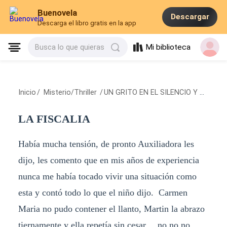
Buenovela
Descargar
Descarga el libro gratis en la app
Mi biblioteca
Busca lo que quieras
Inicio
/
Misterio/Thriller
/
UN GRITO EN EL SILENCIO Y UN CRIMEN
LA FISCALIA
Había mucha tensión, de pronto Auxiliadora les
dijo, les comento que en mis años de experiencia
nunca me había tocado vivir una situación como
esta y contó todo lo que el niño dijo. Carmen
Maria no pudo contener el llanto, Martin la abrazo
tiernamente y ella repetía sin cesar… no no no