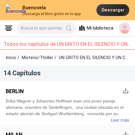
Buenovela
Descargar
Descarga el libro gratis en la app
Mi biblioteca
Busca lo que quieras
Todos los capítulos de UN GRITO EN EL SILENCIO Y UN CRIMEN: Capítulo 1 - Capítulo 10
Inicio /
Misterio/Thriller
/
UN GRITO EN EL SILENCIO Y UN CRIMEN /
14 Capítulos
BERLIN
Erika Wagner y Johannes Hoffman eran una joven pareja
alemana, oriundos de Sindelfingen, una ciudad ubicada en el
estado alemán de Stuttgart Wurttemberg, conocida por su
economía basada principalmente en la industria del automóvil,
Leer más
debido a la presencia de las fábricas de Dalmier, AG, Smart y
Mercedes Benz. Habían vivido y sufrido los avatares de la
MILAN