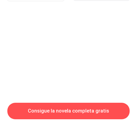
hizo un examen físico general se tardó aproximadamente una
hora y media ya que iba anotando cada detalle al finalizar abrió
la puerta del consultorio y llamo a Martin, ven Martin, entra ya
el hombrecito está listo. Carlos Enrique estaba sentado y se
veía muy tranquilo, la doctora era muy amable y en ocasiones
mientras lo examinaba le hizo reír.&n
Consigue la novela completa gratis