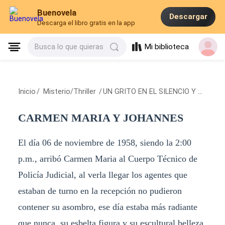
Buenovela
Descargar
Descarga el libro gratis en la app
Mi biblioteca
Busca lo que quieras
Inicio
/
Misterio/Thriller
/
UN GRITO EN EL SILENCIO Y UN CRIMEN
CARMEN MARIA Y JOHANNES
El día 06 de noviembre de 1958, siendo la 2:00
p.m., arribó Carmen Maria al Cuerpo Técnico de
Policía Judicial, al verla llegar los agentes que
estaban de turno en la recepción no pudieron
contener su asombro, ese día estaba más radiante
que nunca, su esbelta figura y su escultural belleza