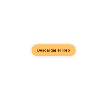
Descargar el libro
Hot Genres
Romance
Recursos
Hombre lobo
Palabras clave