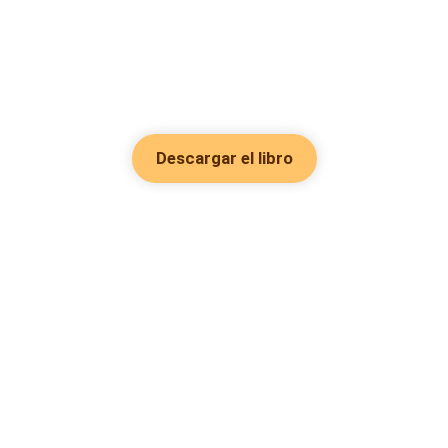
Descargar el libro
Hot Genres
Romance
Recursos
Hombre lobo
Palabras clave
Redes Sociales
Mafia
Búsquedas calientes