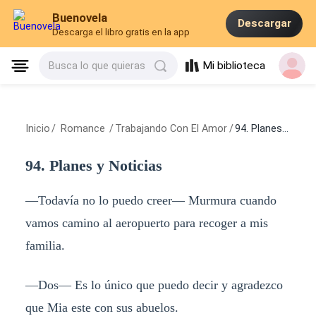
Buenovela
Descargar
Descarga el libro gratis en la app
Mi biblioteca
Busca lo que quieras
Inicio
/
Romance
/
Trabajando Con El Amor
/
94. Planes y Noticias
94. Planes y Noticias
—Todavía no lo puedo creer— Murmura cuando
vamos camino al aeropuerto para recoger a mis
familia.
—Dos— Es lo único que puedo decir y agradezco
que Mia este con sus abuelos.