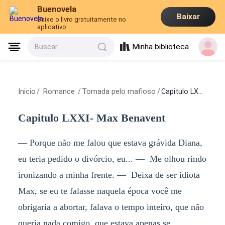
Buenovela
Baixar
Baixe o livro gratuitamente no
aplicativo
Minha biblioteca
Buscar...
Inicio
/
Romance
/
Tomada pelo mafioso
/
Capitulo LXXI- Max Benavent
Capitulo LXXI- Max Benavent
— Porque não me falou que estava grávida Diana,
eu teria pedido o divórcio, eu... — Me olhou rindo
ironizando a minha frente. — Deixa de ser idiota
Max, se eu te falasse naquela época você me
obrigaria a abortar, falava o tempo inteiro, que não
queria nada comigo, que estava apenas se