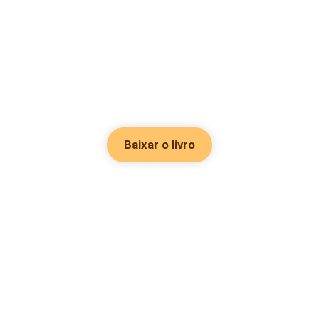
Baixar o livro
Hot Genres
Romance
Recursos
Hombre lobo
Palavras-chave
Redes sociais