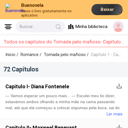
Buenovela
Baixar
Baixe o livro gratuitamente no
aplicativo
Minha biblioteca
Buscar...
Todos os capítulos do Tomada pelo mafioso: Capítulo 1 - Capítulo 10
Inicio /
Romance
/
Tomada pelo mafioso /
Capítulo 1 - Capítulo 10
72 Capítulos
Capitulo I- Diana Fontenele
— Vamos esperar um pouco mais... — Escutei meu tio dizer,
estavámos ambos olhando a minha mãe na cama passando
mal, até que ela começou a colocar espumas pela boca, sai do
seu abraço, com ela olhando fixamente para nós dois, sai
Ler mais
correndo desesperada em busca de ajuda aos gritos. —
Socorro, Socorro minha mãe esta passando mal! — Gritei para
Capitulo II- Maxweel Benevant